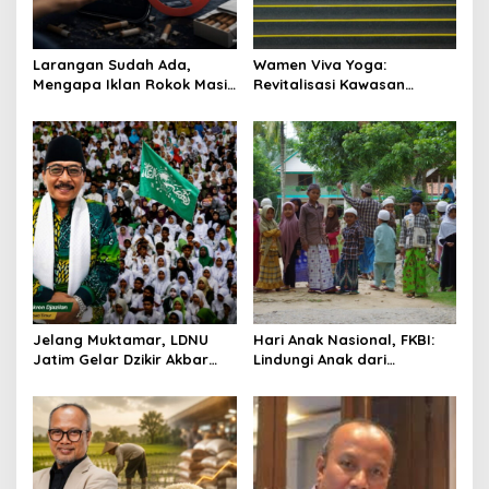
i
o
Larangan Sudah Ada,
Wamen Viva Yoga:
n
Mengapa Iklan Rokok Masih
Revitalisasi Kawasan
Marak di Medsos?
Transmigrasi Bertumpu
pada Riset dan Kolaborasi
Jelang Muktamar, LDNU
Hari Anak Nasional, FKBI:
Jatim Gelar Dzikir Akbar
Lindungi Anak dari
Doakan Persatuan NU dan
Kekerasan Digital dan
Keselamatan Indonesia
Produk Adiktif