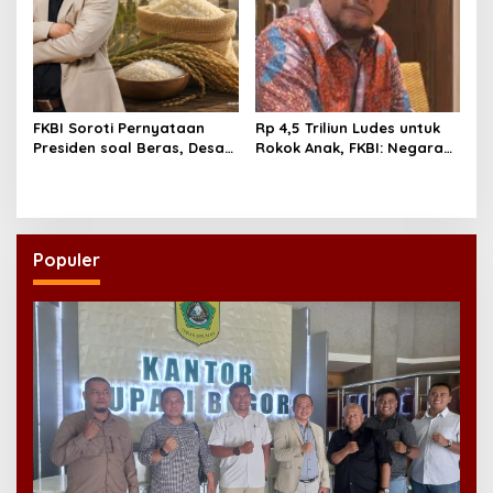
FKBI Soroti Pernyataan
Rp 4,5 Triliun Ludes untuk
Presiden soal Beras, Desak
Rokok Anak, FKBI: Negara
Pembenahan Tata Niaga
Tak Boleh Biarkan Generasi
Pangan
Emas Tersandera Nikotin
Populer