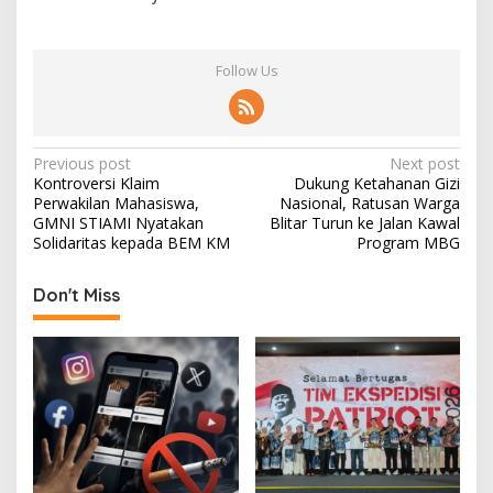
Follow Us
P
Previous post
Next post
Kontroversi Klaim
Dukung Ketahanan Gizi
o
Perwakilan Mahasiswa,
Nasional, Ratusan Warga
s
GMNI STIAMI Nyatakan
Blitar Turun ke Jalan Kawal
Solidaritas kepada BEM KM
Program MBG
t
n
Don't Miss
a
v
i
g
a
t