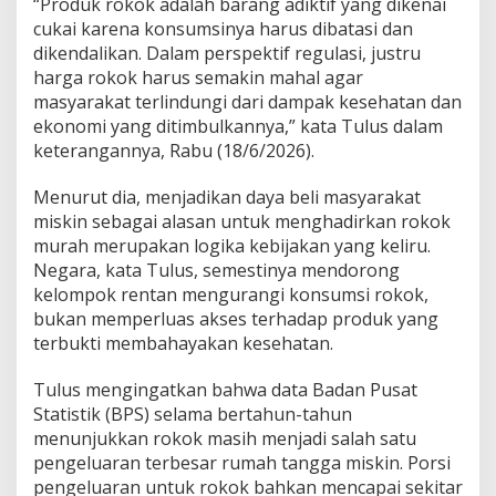
“Produk rokok adalah barang adiktif yang dikenai
n
M
cukai karena konsumsinya harus dibatasi dan
a
dikendalikan. Dalam perspektif regulasi, justru
r
harga rokok harus semakin mahal agar
t
masyarakat terlindungi dari dampak kesehatan dan
a
b
ekonomi yang ditimbulkannya,” kata Tulus dalam
a
keterangannya, Rabu (18/6/2026).
t
d
Menurut dia, menjadikan daya beli masyarakat
a
miskin sebagai alasan untuk menghadirkan rokok
n
A
murah merupakan logika kebijakan yang keliru.
k
Negara, kata Tulus, semestinya mendorong
a
kelompok rentan mengurangi konsumsi rokok,
l
bukan memperluas akses terhadap produk yang
S
terbukti membahayakan kesehatan.
e
h
a
Tulus mengingatkan bahwa data Badan Pusat
t
Statistik (BPS) selama bertahun-tahun
K
menunjukkan rokok masih menjadi salah satu
e
pengeluaran terbesar rumah tangga miskin. Porsi
b
i
pengeluaran untuk rokok bahkan mencapai sekitar