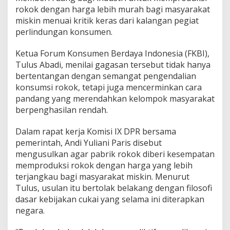
u
rokok dengan harga lebih murah bagi masyarakat
a
i
miskin menuai kritik keras dari kalangan pegiat
K
perlindungan konsumen.
r
i
Ketua Forum Konsumen Berdaya Indonesia (FKBI),
t
Tulus Abadi
, menilai gagasan tersebut tidak hanya
i
k
bertentangan dengan semangat pengendalian
,
konsumsi rokok, tetapi juga mencerminkan cara
F
pandang yang merendahkan kelompok masyarakat
K
berpenghasilan rendah.
B
I
:
Dalam rapat kerja Komisi IX DPR bersama
M
pemerintah, Andi Yuliani Paris disebut
e
mengusulkan agar pabrik rokok diberi kesempatan
r
memproduksi rokok dengan harga yang lebih
e
terjangkau bagi masyarakat miskin. Menurut
n
d
Tulus, usulan itu bertolak belakang dengan filosofi
a
dasar kebijakan cukai yang selama ini diterapkan
h
negara.
k
a