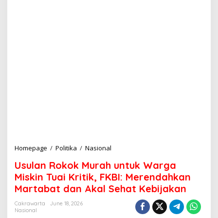
Homepage
/
Politika
/
Nasional
U
s
Usulan Rokok Murah untuk Warga
u
l
Miskin Tuai Kritik, FKBI: Merendahkan
a
Martabat dan Akal Sehat Kebijakan
n
R
Cakrawarta
June 18, 2026
o
Nasional