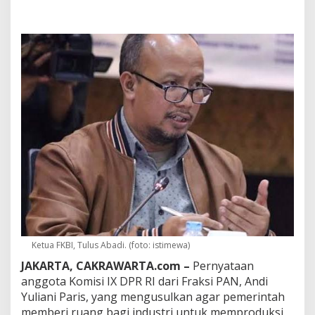
k
o
k
M
u
r
a
h
u
n
t
u
k
W
a
r
g
a
M
i
Ketua FKBI, Tulus Abadi. (foto: istimewa)
s
JAKARTA, CAKRAWARTA.com –
Pernyataan
k
i
anggota Komisi IX DPR RI dari Fraksi PAN,
Andi
n
Yuliani Paris
, yang mengusulkan agar pemerintah
T
memberi ruang bagi industri untuk memproduksi