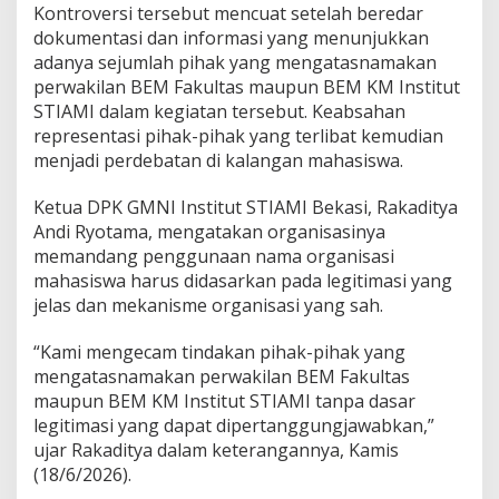
w
Kontroversi tersebut mencuat setelah beredar
a
dokumentasi dan informasi yang menunjukkan
,
adanya sejumlah pihak yang mengatasnamakan
G
M
perwakilan BEM Fakultas maupun BEM KM Institut
N
STIAMI dalam kegiatan tersebut. Keabsahan
I
representasi pihak-pihak yang terlibat kemudian
S
menjadi perdebatan di kalangan mahasiswa.
T
I
A
Ketua DPK GMNI Institut STIAMI Bekasi, Rakaditya
M
Andi Ryotama, mengatakan organisasinya
I
memandang penggunaan nama organisasi
N
mahasiswa harus didasarkan pada legitimasi yang
y
jelas dan mekanisme organisasi yang sah.
a
t
a
“Kami mengecam tindakan pihak-pihak yang
k
mengatasnamakan perwakilan BEM Fakultas
a
maupun BEM KM Institut STIAMI tanpa dasar
n
legitimasi yang dapat dipertanggungjawabkan,”
S
o
ujar Rakaditya dalam keterangannya, Kamis
l
(18/6/2026).
i