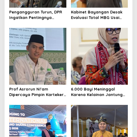
o
n
Pengangguran Turun, DPR
Kabinet Bayangan Desak
Ingatkan Pentingnya
Evaluasi Total MBG Usai
Menciptakan Pekerjaan
Rentetan Keracunan
yang Layak
Massal
Prof Asrorun Ni’am
6.000 Bayi Meninggal
Dipercaya Pimpin Karteker
Karena Kelainan Jantung
PWNU Jambi, Dinilai Simbol
Bawaan, DPR Desak
Regenerasi Kepemimpinan
Pemerataan Operasi
NU
Jantung Anak