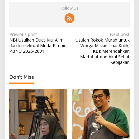
Follow Us
P
Previous post
Next post
NBI Usulkan Duet Kiai Alim
Usulan Rokok Murah untuk
o
dan Intelektual Muda Pimpin
Warga Miskin Tuai Kritik,
s
PBNU 2026-2031
FKBI: Merendahkan
Martabat dan Akal Sehat
t
Kebijakan
n
Don't Miss
a
v
i
g
a
t
i