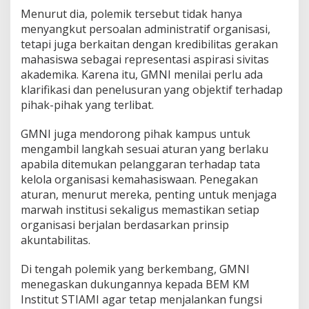
d
Menurut dia, polemik tersebut tidak hanya
a
menyangkut persoalan administratif organisasi,
r
i
tetapi juga berkaitan dengan kredibilitas gerakan
t
mahasiswa sebagai representasi aspirasi sivitas
a
akademika. Karena itu, GMNI menilai perlu ada
s
klarifikasi dan penelusuran yang objektif terhadap
k
e
pihak-pihak yang terlibat.
p
a
GMNI juga mendorong pihak kampus untuk
d
mengambil langkah sesuai aturan yang berlaku
a
apabila ditemukan pelanggaran terhadap tata
B
E
kelola organisasi kemahasiswaan. Penegakan
M
aturan, menurut mereka, penting untuk menjaga
K
marwah institusi sekaligus memastikan setiap
M
organisasi berjalan berdasarkan prinsip
akuntabilitas.
Di tengah polemik yang berkembang, GMNI
menegaskan dukungannya kepada BEM KM
Institut STIAMI agar tetap menjalankan fungsi