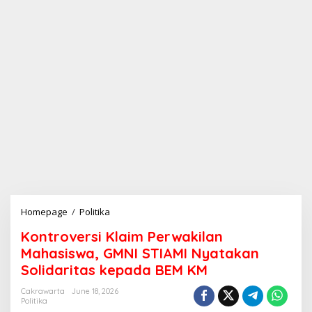
Homepage
/
Politika
K
o
Kontroversi Klaim Perwakilan
n
t
Mahasiswa, GMNI STIAMI Nyatakan
r
Solidaritas kepada BEM KM
o
v
Cakrawarta
June 18, 2026
e
Politika