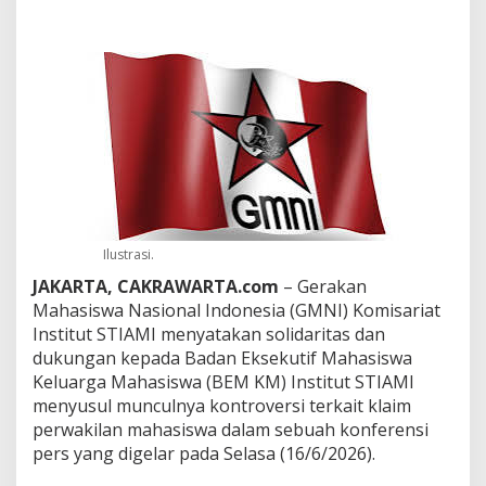
r
s
i
K
l
a
i
m
P
e
r
w
a
k
Ilustrasi.
i
JAKARTA, CAKRAWARTA.com
– Gerakan
l
Mahasiswa Nasional Indonesia (GMNI) Komisariat
a
Institut STIAMI menyatakan solidaritas dan
n
M
dukungan kepada Badan Eksekutif Mahasiswa
a
Keluarga Mahasiswa (BEM KM) Institut STIAMI
h
menyusul munculnya kontroversi terkait klaim
a
perwakilan mahasiswa dalam sebuah konferensi
s
i
pers yang digelar pada Selasa (16/6/2026).
s