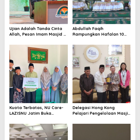
t
i
o
Ujian Adalah Tanda Cinta
Abdullah Faqih
n
Allah, Pesan Imam Masjid Al
Rampungkan Hafalan 10
Akbar Surabaya
Juz, Jadi Inspirasi Siswa
Tahfidz
Kuota Terbatas, NU Care-
Delegasi Hong Kong
LAZISNU Jatim Buka
Pelajari Pengelolaan Masjid
Beasiswa Tahfidz 2026
Al-Akbar Surabaya