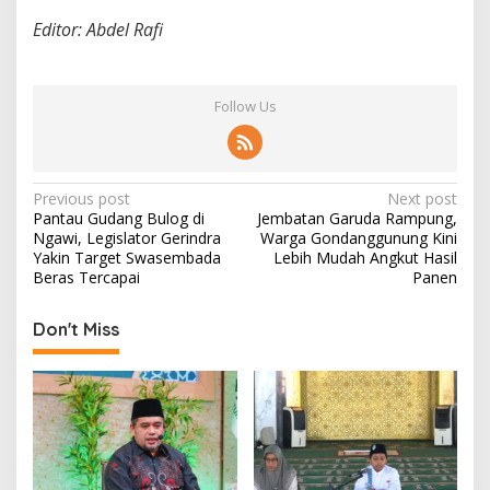
Editor: Abdel Rafi
Follow Us
P
Previous post
Next post
Pantau Gudang Bulog di
Jembatan Garuda Rampung,
o
Ngawi, Legislator Gerindra
Warga Gondanggunung Kini
s
Yakin Target Swasembada
Lebih Mudah Angkut Hasil
Beras Tercapai
Panen
t
n
Don't Miss
a
v
i
g
a