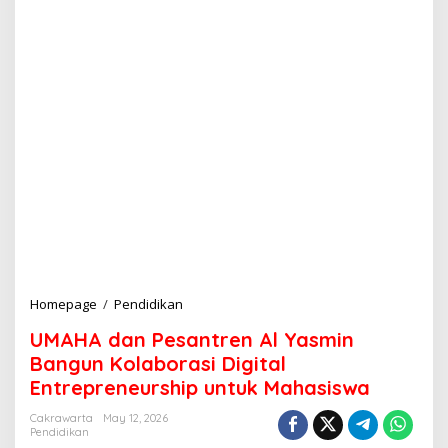
Homepage
/
Pendidikan
U
M
UMAHA dan Pesantren Al Yasmin
A
H
Bangun Kolaborasi Digital
A
Entrepreneurship untuk Mahasiswa
d
a
Cakrawarta
May 12, 2026
n
Pendidikan