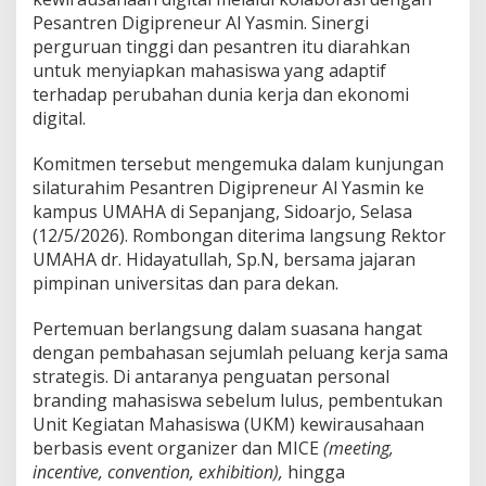
l
Pesantren Digipreneur Al Yasmin. Sinergi
a
b
perguruan tinggi dan pesantren itu diarahkan
o
untuk menyiapkan mahasiswa yang adaptif
r
terhadap perubahan dunia kerja dan ekonomi
a
digital.
s
i
D
Komitmen tersebut mengemuka dalam kunjungan
i
silaturahim Pesantren Digipreneur Al Yasmin ke
g
kampus UMAHA di Sepanjang, Sidoarjo, Selasa
i
(12/5/2026). Rombongan diterima langsung Rektor
t
a
UMAHA dr. Hidayatullah, Sp.N, bersama jajaran
l
pimpinan universitas dan para dekan.
E
n
Pertemuan berlangsung dalam suasana hangat
t
dengan pembahasan sejumlah peluang kerja sama
r
e
strategis. Di antaranya penguatan personal
p
branding mahasiswa sebelum lulus, pembentukan
r
Unit Kegiatan Mahasiswa (UKM) kewirausahaan
e
berbasis event organizer dan MICE
(meeting,
n
incentive, convention, exhibition),
hingga
e