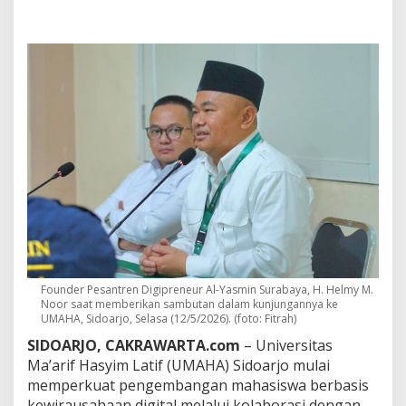
P
e
s
a
n
t
r
e
n
A
l
Y
a
s
m
i
n
B
Founder Pesantren Digipreneur Al-Yasmin Surabaya, H. Helmy M.
a
Noor saat memberikan sambutan dalam kunjungannya ke
n
UMAHA, Sidoarjo, Selasa (12/5/2026). (foto: Fitrah)
g
u
SIDOARJO, CAKRAWARTA.com
– Universitas
n
Ma’arif Hasyim Latif (UMAHA) Sidoarjo mulai
K
memperkuat pengembangan mahasiswa berbasis
o
kewirausahaan digital melalui kolaborasi dengan