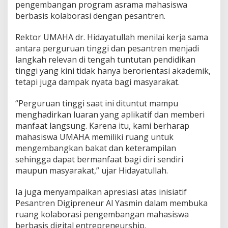
u
pengembangan program asrama mahasiswa
r
berbasis kolaborasi dengan pesantren.
s
h
Rektor UMAHA dr. Hidayatullah menilai kerja sama
i
antara perguruan tinggi dan pesantren menjadi
p
u
langkah relevan di tengah tuntutan pendidikan
n
tinggi yang kini tidak hanya berorientasi akademik,
t
tetapi juga dampak nyata bagi masyarakat.
u
k
“Perguruan tinggi saat ini dituntut mampu
M
a
menghadirkan luaran yang aplikatif dan memberi
h
manfaat langsung. Karena itu, kami berharap
a
mahasiswa UMAHA memiliki ruang untuk
s
mengembangkan bakat dan keterampilan
i
s
sehingga dapat bermanfaat bagi diri sendiri
w
maupun masyarakat,” ujar Hidayatullah.
a
Ia juga menyampaikan apresiasi atas inisiatif
Pesantren Digipreneur Al Yasmin dalam membuka
ruang kolaborasi pengembangan mahasiswa
berbasis digital entrepreneurship.