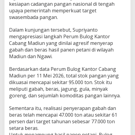
o
kesiapan cadangan pangan nasional di tengah
r
upaya pemerintah memperkuat target
G
swasembada pangan.
e
r
i
Dalam kunjungan tersebut, Supriyanto
n
mengapresiasi langkah Perum Bulog Kantor
d
Cabang Madiun yang dinilai agresif menyerap
r
gabah dan beras hasil panen petani di wilayah
a
Y
Madiun dan Ngawi.
a
k
Berdasarkan data Perum Bulog Kantor Cabang
i
Madiun per 11 Mei 2026, total stok pangan yang
n
dikuasai mencapai sekitar 95.000 ton. Stok itu
T
a
meliputi gabah, beras, jagung, gula, minyak
r
goreng, dan sejumlah komoditas pangan lainnya.
g
e
Sementara itu, realisasi penyerapan gabah dan
t
beras telah mencapai 47.000 ton atau sekitar 61
S
w
persen dari target tahunan sebesar 77.000 ton
a
setara beras.
s
Untuk menampung hasil panen petani, Bulog