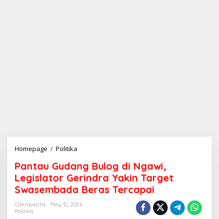
Homepage
/
Politika
P
a
Pantau Gudang Bulog di Ngawi,
n
t
Legislator Gerindra Yakin Target
a
Swasembada Beras Tercapai
u
G
Cakrawarta
May 12, 2026
u
Politika