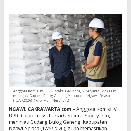
d
a
n
g
B
u
l
o
g
d
i
N
g
a
w
i
,
L
Anggota Komisi IV DPR RI fraksi Gerindra, Supriyanto (kiri) saat
e
meninjau Gudang Bulog Geneng, Kabupaten Ngawi, Selasa
g
(12/5/2026). (foto: Muh. Nurcholis)
i
NGAWI, CAKRAWARTA.com
– Anggota Komisi IV
s
DPR RI dari Fraksi Partai Gerindra, Supriyanto,
l
a
meninjau Gudang Bulog Geneng, Kabupaten
t
Ngawi, Selasa (12/5/2026), guna memastikan