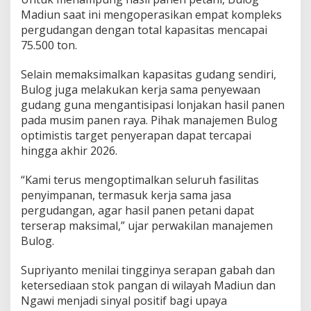
e
Madiun saat ini mengoperasikan empat kompleks
m
b
pergudangan dengan total kapasitas mencapai
a
75.500 ton.
d
a
Selain memaksimalkan kapasitas gudang sendiri,
B
Bulog juga melakukan kerja sama penyewaan
e
r
gudang guna mengantisipasi lonjakan hasil panen
a
pada musim panen raya. Pihak manajemen Bulog
s
optimistis target penyerapan dapat tercapai
T
hingga akhir 2026.
e
r
c
“Kami terus mengoptimalkan seluruh fasilitas
a
penyimpanan, termasuk kerja sama jasa
p
pergudangan, agar hasil panen petani dapat
a
terserap maksimal,” ujar perwakilan manajemen
i
Bulog.
Supriyanto menilai tingginya serapan gabah dan
ketersediaan stok pangan di wilayah Madiun dan
Ngawi menjadi sinyal positif bagi upaya