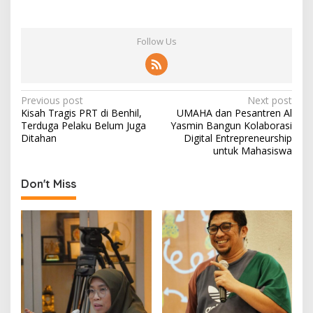
Follow Us
P
Previous post
Next post
Kisah Tragis PRT di Benhil,
UMAHA dan Pesantren Al
o
Terduga Pelaku Belum Juga
Yasmin Bangun Kolaborasi
s
Ditahan
Digital Entrepreneurship
untuk Mahasiswa
t
n
Don't Miss
a
v
i
g
a
t