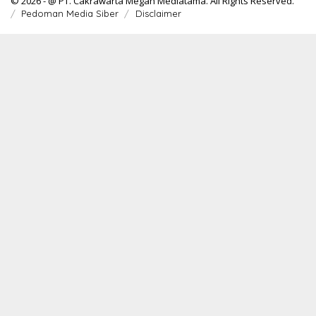
© 2026 - @ PT. Cakrawarta Megah Mediatama. All Rights Reserved.
Pedoman Media Siber
Disclaimer