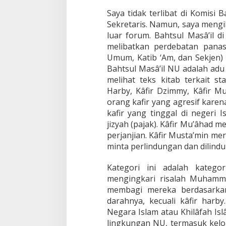
Saya tidak terlibat di Komisi 
Sekretaris. Namun, saya mengi
luar forum. Bahtsul Masâ’il di
melibatkan perdebatan pana
Umum, Katib ‘Am, dan Sekjen) 
Bahtsul Masâ’il NU adalah adu t
melihat teks kitab terkait st
Harby, Kâfir Dzimmy, Kâfir Mu
orang kafir yang agresif karen
kafir yang tinggal di negeri
jizyah (pajak). Kâfir Mu’âhad m
perjanjian. Kâfir Musta’min me
minta perlindungan dan dilindu
Kategori ini adalah kategor
mengingkari risalah Muhammad 
membagi mereka berdasarkan
darahnya, kecuali kâfir harby.
Negara Islam atau Khilâfah Isl
lingkungan NU, termasuk kelom