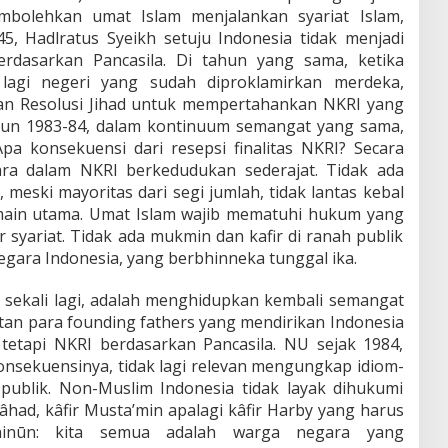
mbolehkan umat Islam menjalankan syariat Islam,
5, Hadlratus Syeikh setuju Indonesia tidak menjadi
erdasarkan Pancasila. Di tahun yang sama, ketika
lagi negeri yang sudah diproklamirkan merdeka,
an Resolusi Jihad untuk mempertahankan NKRI yang
ahun 1983-84, dalam kontinuum semangat yang sama,
a konsekuensi dari resepsi finalitas NKRI? Secara
ara dalam NKRI berkedudukan sederajat. Tidak ada
 meski mayoritas dari segi jumlah, tidak lantas kebal
main utama. Umat Islam wajib mematuhi hukum yang
 syariat. Tidak ada mukmin dan kafir di ranah publik
egara Indonesia, yang berbhinneka tunggal ika.
ekali lagi, adalah menghidupkan kembali semangat
an para founding fathers yang mendirikan Indonesia
tetapi NKRI berdasarkan Pancasila. NU sejak 1984,
Konsekuensinya, tidak lagi relevan mengungkap idiom-
publik. Non-Muslim Indonesia tidak layak dihukumi
’âhad, kâfir Musta’min apalagi kâfir Harby yang harus
hinūn: kita semua adalah warga negara yang