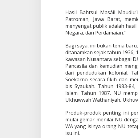
Hasil Bahtsul Masâil Maudl
Patroman, Jawa Barat, memic
menyengat publik adalah hasi
Negara, dan Perdamaian.”
Bagi saya, ini bukan tema baru,
ditanamkan sejak tahun 1936, 
kawasan Nusantara sebagai Dâ
Pancasila dan kemudian meng
dari pendudukan kolonial. 
Soekarno secara fikih dan me
bis Syaukah. Tahun 1983-84
Islam. Tahun 1987, NU mempe
Ukhuwwah Wathaniyah, Ukhuww
Produk-produk penting ini pe
mulai gemar menilai NU denga
WA yang isinya orang NU teta
isu ini.