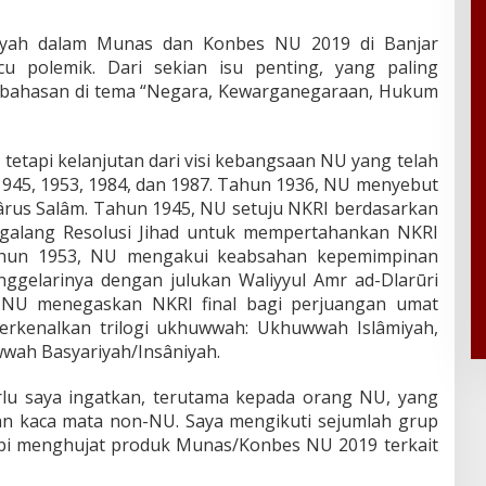
ū’iyah dalam Munas dan Konbes NU 2019 di Banjar
u polemik. Dari sekian isu penting, yang paling
l bahasan di tema “Negara, Kewarganegaraan, Hukum
 tetapi kelanjutan dari visi kebangsaan NU yang telah
1945, 1953, 1984, dan 1987. Tahun 1936, NU menyebut
rus Salâm. Tahun 1945, NU setuju NKRI berdasarkan
galang Resolusi Jihad untuk mempertahankan NKRI
Tahun 1953, NU mengakui keabsahan kepemimpinan
nggelarinya dengan julukan Waliyyul Amr ad-Dlarūri
, NU menegaskan NKRI final bagi perjuangan umat
rkenalkan trilogi ukhuwwah: Ukhuwwah Islâmiyah,
ah Basyariyah/Insâniyah.
rlu saya ingatkan, terutama kepada orang NU, yang
n kaca mata non-NU. Saya mengikuti sejumlah grup
pi menghujat produk Munas/Konbes NU 2019 terkait