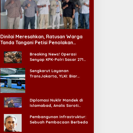
Dinilai Meresahkan, Ratusan Warga
Tanda Tangani Petisi Penolakan
Tempat Hiburan Malam di CitraLand
Breaking News! Operasi
Senyap KPK-Polri Sasar 271
Pabrik di Madura dan Akan
Ada ‘Badai Pemeriksaan’
Sengkarut Layanan
TransJakarta, YLKI: Biar
Cepat, Adakan Forum Dialog
Konsumen!
Diplomasi Nuklir Mandek di
Islamabad, Analis Soroti
Standar Ganda Washington
Pembangunan Infrastruktur:
Sebuah Pembacaan Berbeda