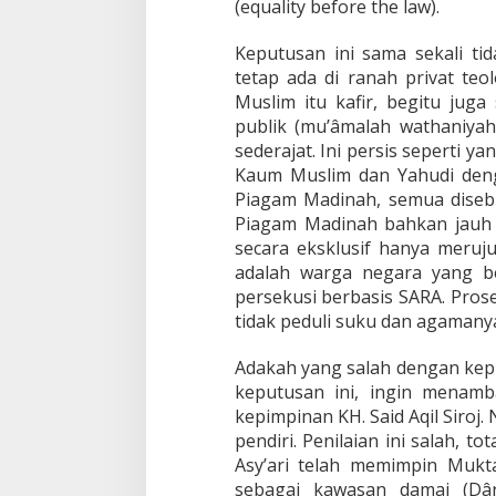
(equality before the law).
Keputusan ini sama sekali ti
tetap ada di ranah privat te
Muslim itu kafir, begitu juga 
publik (mu’âmalah wathaniya
sederajat. Ini persis seperti 
Kaum Muslim dan Yahudi den
Piagam Madinah, semua disebu
Piagam Madinah bahkan jauh l
secara eksklusif hanya meru
adalah warga negara yang be
persekusi berbasis SARA. Pros
tidak peduli suku dan agamany
Adakah yang salah dengan kepu
keputusan ini, ingin menam
kepimpinan KH. Said Aqil Siroj
pendiri. Penilaian ini salah, t
Asy’ari telah memimpin Muk
sebagai kawasan damai (Dâ