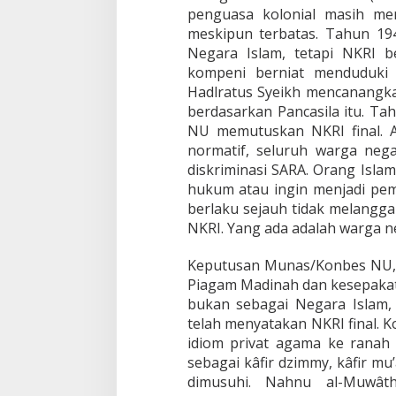
penguasa kolonial masih me
meskipun terbatas. Tahun 194
Negara Islam, tetapi NKRI b
kompeni berniat menduduki 
Hadlratus Syeikh mencanangk
berdasarkan Pancasila itu. T
NU memutuskan NKRI final. Ap
normatif, seluruh warga neg
diskriminasi SARA. Orang Islam,
hukum atau ingin menjadi pe
berlaku sejauh tidak melanggar
NKRI. Yang ada adalah warga n
Keputusan Munas/Konbes NU, s
Piagam Madinah dan kesepakat
bukan sebagai Negara Islam, 
telah menyatakan NKRI final. 
idiom privat agama ke ranah 
sebagai kâfir dzimmy, kâfir mu
dimusuhi. Nahnu al-Muwât