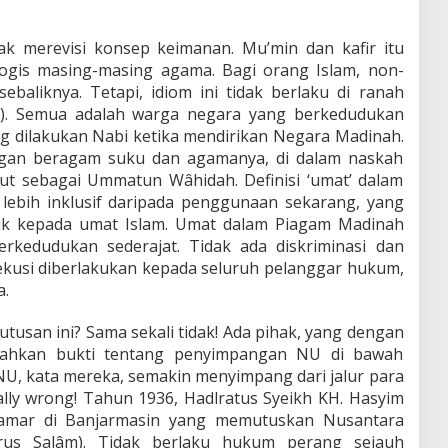
dak merevisi konsep keimanan. Mu’min dan kafir itu
ologis masing-masing agama. Bagi orang Islam, non-
sebaliknya. Tetapi, idiom ini tidak berlaku di ranah
h). Semua adalah warga negara yang berkedudukan
yang dilakukan Nabi ketika mendirikan Negara Madinah.
gan beragam suku dan agamanya, di dalam naskah
t sebagai Ummatun Wâhidah. Definisi ‘umat’ dalam
ebih inklusif daripada penggunaan sekarang, yang
juk kepada umat Islam. Umat dalam Piagam Madinah
rkedudukan sederajat. Tidak ada diskriminasi dan
ekusi diberlakukan kepada seluruh pelanggar hukum,
a.
tusan ini? Sama sekali tidak! Ada pihak, yang dengan
bahkan bukti tentang penyimpangan NU di bawah
. NU, kata mereka, semakin menyimpang dari jalur para
otally wrong! Tahun 1936, Hadlratus Syeikh KH. Hasyim
tamar di Banjarmasin yang memutuskan Nusantara
rus Salâm). Tidak berlaku hukum perang sejauh