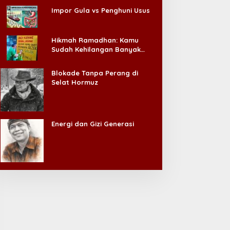
Impor Gula vs Penghuni Usus
Hikmah Ramadhan: Kamu
Sudah Kehilangan Banyak
Hal, Jangan Sampai
Kehilangan Diri Sendiri!
Blokade Tanpa Perang di
Selat Hormuz
Energi dan Gizi Generasi