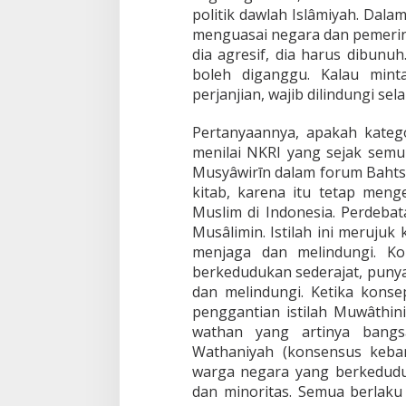
politik dawlah Islâmiyah. Dal
menguasai negara dan pemerint
dia agresif, dia harus dibunuh
boleh diganggu. Kalau minta
perjanjian, wajib dilindungi se
Pertanyaannya, apakah katego
menilai NKRI yang sejak sem
Musyâwirīn dalam forum Bahtsu
kitab, karena itu tetap men
Muslim di Indonesia. Perdebat
Musâlimin. Istilah ini merujuk
menjaga dan melindungi. Ko
berkedudukan sederajat, puny
dan melindungi. Ketika kon
penggantian istilah Muwâthini
wathan yang artinya bangs
Wathaniyah (konsensus kebang
warga negara yang berkeduduk
dan minoritas. Semua berlak