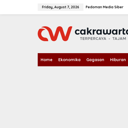
S
k
Friday, August 7, 2026
Pedoman Media Siber
i
p
t
o
c
o
n
t
e
n
Home
Ekonomika
Gagasan
Hiburan
t