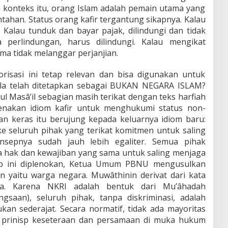
am konteks itu, orang Islam adalah pemain utama yang
ahan. Status orang kafir tergantung sikapnya. Kalau
. Kalau tunduk dan bayar pajak, dilindungi dan tidak
 perlindungan, harus dilindungi. Kalau mengikat
lama tidak melanggar perjanjian.
risasi ini tetap relevan dan bisa digunakan untuk
ula telah ditetapkan sebagai BUKAN NEGARA ISLAM?
l Masâ’il sebagian masih terikat dengan teks harfiah
genakan idiom kafir untuk menghukumi status non-
an keras itu berujung kepada keluarnya idiom baru:
 ke seluruh pihak yang terikat komitmen untuk saling
nsepnya sudah jauh lebih egaliter. Semua pihak
a hak dan kewajiban yang sama untuk saling menjaga
sep ini diplenokan, Ketua Umum PBNU mengusulkan
n yaitu warga negara. Muwâthinin derivat dari kata
a. Karena NKRI adalah bentuk dari Mu’âhadah
saan), seluruh pihak, tanpa diskriminasi, adalah
an sederajat. Secara normatif, tidak ada mayoritas
u prinisp keseteraan dan persamaan di muka hukum