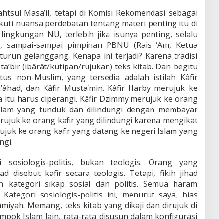
Bahtsul Masa’il, tetapi di Komisi Rekomendasi sebagai
kuti nuansa perdebatan tentang materi penting itu di
 lingkungan NU, terlebih jika isunya penting, selalu
s, sampai-sampai pimpinan PBNU (Rais ‘Am, Ketua
turun gelanggang. Kenapa ini terjadi? Karena tradisi
a’bir (ibârât/kutipan/rujukan) teks kitab. Dan begitu
atus non-Muslim, yang tersedia adalah istilah Kâfir
’âhad, dan Kâfir Musta’min. Kâfir Harby merujuk ke
a itu harus diperangi. Kâfir Dzimmy merujuk ke orang
 Islam yang tunduk dan dilindungi dengan membayar
erujuk ke orang kafir yang dilindungi karena mengikat
rujuk ke orang kafir yang datang ke negeri Islam yang
ngi.
i sosiologis-politis, bukan teologis. Orang yang
disebut kafir secara teologis. Tetapi, fikih jihad
 kategori sikap sosial dan politis. Semua haram
 Kategori sosiologis-politis ini, menurut saya, bias
âmiyah. Memang, teks kitab yang dikaji dan dirujuk di
pok Islam lain, rata-rata disusun dalam konfigurasi