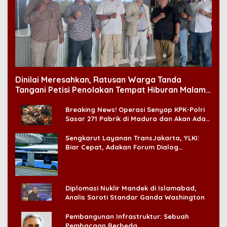
Dinilai Meresahkan, Ratusan Warga Tanda
Tangani Petisi Penolakan Tempat Hiburan Malam
di CitraLand
Breaking News! Operasi Senyap KPK-Polri
Sasar 271 Pabrik di Madura dan Akan Ada
‘Badai Pemeriksaan’
Sengkarut Layanan TransJakarta, YLKI:
Biar Cepat, Adakan Forum Dialog
Konsumen!
Diplomasi Nuklir Mandek di Islamabad,
Analis Soroti Standar Ganda Washington
Pembangunan Infrastruktur: Sebuah
Pembacaan Berbeda