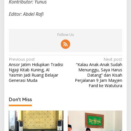
Kontributor: Yunus
Editor: Abdel Rafi
Follow Us
P
Previous post
Next post
Ansor Jatim Hidupkan Tradisi
“Kalau Anak-Anak Sudah
o
Ngaji Kitab Kuning, Al
Menunggu, Saya Harus
s
Yasmin Jadi Ruang Belajar
Datang” dan Kisah
Generasi Muda
Perjalanan 9 Jam Mayjen
t
Farid ke Watutura
n
Don't Miss
a
v
i
g