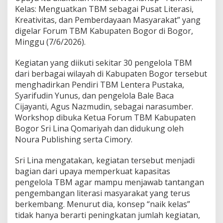
s
Kelas: Menguatkan TBM sebagai Pusat Literasi,
,
P
Kreativitas, dan Pemberdayaan Masyarakat” yang
e
digelar Forum TBM Kabupaten Bogor di Bogor,
r
Minggu (7/6/2026).
k
u
Kegiatan yang diikuti sekitar 30 pengelola TBM
a
t
dari berbagai wilayah di Kabupaten Bogor tersebut
L
menghadirkan Pendiri TBM Lentera Pustaka,
i
Syarifudin Yunus, dan pengelola Bale Baca
t
Cijayanti, Agus Nazmudin, sebagai narasumber.
e
Workshop dibuka Ketua Forum TBM Kabupaten
r
a
Bogor Sri Lina Qomariyah dan didukung oleh
s
Noura Publishing serta Cimory.
i
d
Sri Lina mengatakan, kegiatan tersebut menjadi
a
bagian dari upaya memperkuat kapasitas
n
P
pengelola TBM agar mampu menjawab tantangan
e
pengembangan literasi masyarakat yang terus
m
berkembang. Menurut dia, konsep “naik kelas”
b
tidak hanya berarti peningkatan jumlah kegiatan,
e