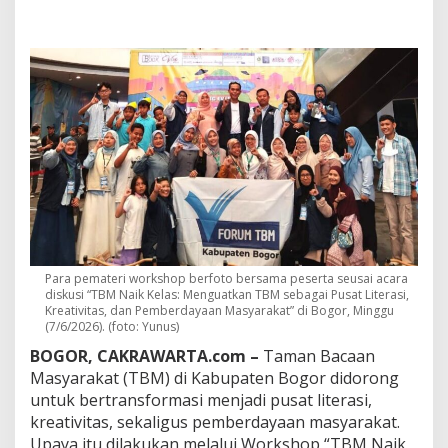
a
t
e
n
B
o
g
o
r
D
i
d
o
r
o
n
Para pemateri workshop berfoto bersama peserta seusai acara
g
diskusi “TBM Naik Kelas: Menguatkan TBM sebagai Pusat Literasi,
N
Kreativitas, dan Pemberdayaan Masyarakat” di Bogor, Minggu
a
(7/6/2026). (foto: Yunus)
i
BOGOR, CAKRAWARTA.com –
Taman Bacaan
k
Masyarakat (TBM) di Kabupaten Bogor didorong
K
e
untuk bertransformasi menjadi pusat literasi,
l
kreativitas, sekaligus pemberdayaan masyarakat.
a
Upaya itu dilakukan melalui Workshop “TBM Naik