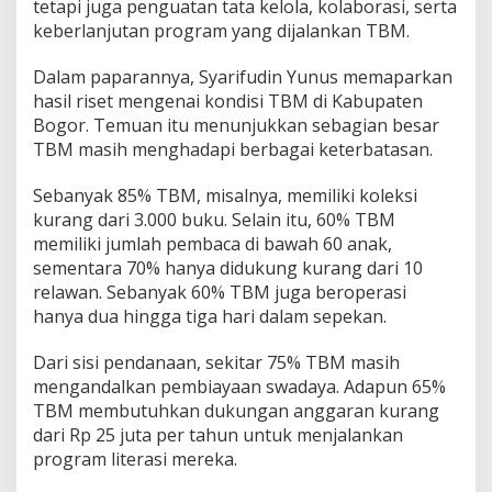
r
tetapi juga penguatan tata kelola, kolaborasi, serta
d
keberlanjutan program yang dijalankan TBM.
a
y
Dalam paparannya, Syarifudin Yunus memaparkan
a
hasil riset mengenai kondisi TBM di Kabupaten
a
n
Bogor. Temuan itu menunjukkan sebagian besar
M
TBM masih menghadapi berbagai keterbatasan.
a
s
Sebanyak 85% TBM, misalnya, memiliki koleksi
y
kurang dari 3.000 buku. Selain itu, 60% TBM
a
r
memiliki jumlah pembaca di bawah 60 anak,
a
sementara 70% hanya didukung kurang dari 10
k
relawan. Sebanyak 60% TBM juga beroperasi
a
hanya dua hingga tiga hari dalam sepekan.
t
Dari sisi pendanaan, sekitar 75% TBM masih
mengandalkan pembiayaan swadaya. Adapun 65%
TBM membutuhkan dukungan anggaran kurang
dari Rp 25 juta per tahun untuk menjalankan
program literasi mereka.