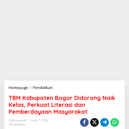
Homepage
/
Pendidikan
T
B
TBM Kabupaten Bogor Didorong Naik
M
K
Kelas, Perkuat Literasi dan
a
Pemberdayaan Masyarakat
b
u
Cakrawarta
June 7, 2026
p
Pendidikan