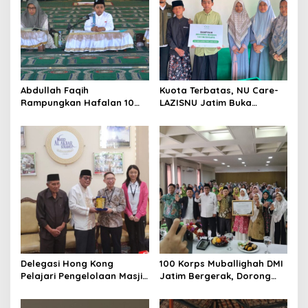
a
t
i
o
n
Abdullah Faqih
Kuota Terbatas, NU Care-
Rampungkan Hafalan 10
LAZISNU Jatim Buka
Juz, Jadi Inspirasi Siswa
Beasiswa Tahfidz 2026
Tahfidz
Delegasi Hong Kong
100 Korps Muballighah DMI
Pelajari Pengelolaan Masjid
Jatim Bergerak, Dorong
Al-Akbar Surabaya
Masjid Ramah Anak di
Seluruh Daerah