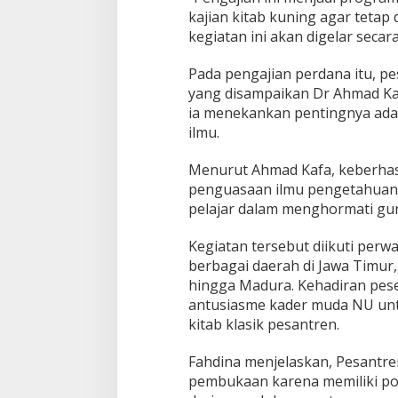
n
kajian kitab kuning agar tetap d
g
kegiatan ini akan digelar secara
B
e
Pada pengajian perdana itu, pe
l
a
yang disampaikan Dr Ahmad Ka
j
ia menekankan pentingnya ada
a
ilmu.
r
G
Menurut Ahmad Kafa, keberhasi
e
n
penguasaan ilmu pengetahuan, t
e
pelajar dalam menghormati guru
r
a
Kegiatan tersebut diikuti perw
s
berbagai daerah di Jawa Timur,
i
M
hingga Madura. Kehadiran pese
u
antusiasme kader muda NU untu
d
kitab klasik pesantren.
a
Fahdina menjelaskan, Pesantren
pembukaan karena memiliki po