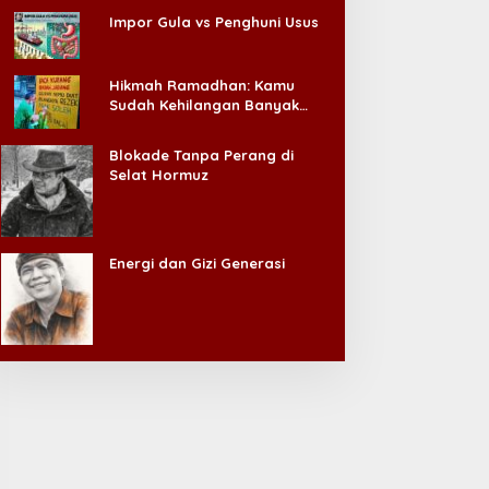
Impor Gula vs Penghuni Usus
Hikmah Ramadhan: Kamu
Sudah Kehilangan Banyak
Hal, Jangan Sampai
Kehilangan Diri Sendiri!
Blokade Tanpa Perang di
Selat Hormuz
Energi dan Gizi Generasi