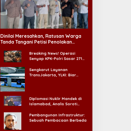
Dinilai Meresahkan, Ratusan Warga
Tanda Tangani Petisi Penolakan
Tempat Hiburan Malam di CitraLand
Breaking News! Operasi
Senyap KPK-Polri Sasar 271
Pabrik di Madura dan Akan
Ada ‘Badai Pemeriksaan’
Sengkarut Layanan
TransJakarta, YLKI: Biar
Cepat, Adakan Forum Dialog
Konsumen!
Diplomasi Nuklir Mandek di
Islamabad, Analis Soroti
Standar Ganda Washington
Pembangunan Infrastruktur:
Sebuah Pembacaan Berbeda