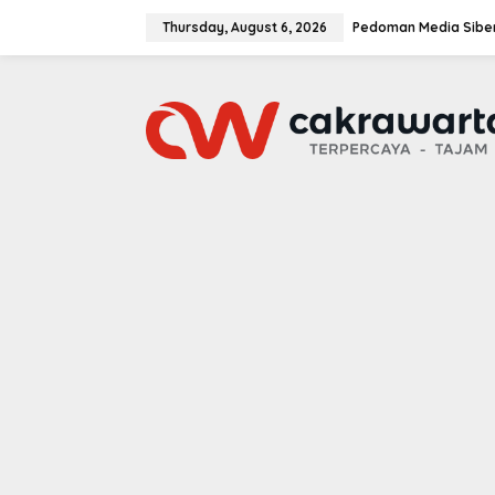
S
k
Thursday, August 6, 2026
Pedoman Media Sibe
i
p
t
o
c
o
n
t
e
n
t