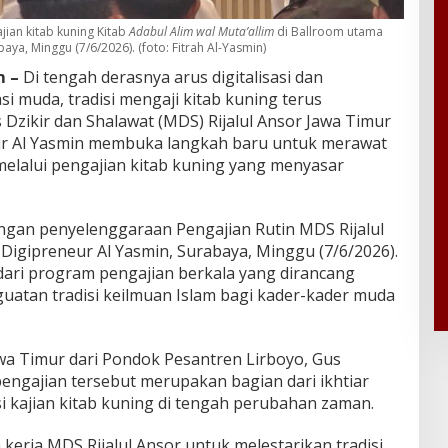
jian kitab kuning Kitab
Adabul Alim wal Muta’allim
di Ballroom utama
ya, Minggu (7/6/2026). (foto: Fitrah Al-Yasmin)
 –
Di tengah derasnya arus digitalisasi dan
i muda, tradisi mengaji kitab kuning terus
s Dzikir dan Shalawat (MDS) Rijalul Ansor Jawa Timur
r Al Yasmin membuka langkah baru untuk merawat
melalui pengajian kitab kuning yang menyasar
ngan penyelenggaraan Pengajian Rutin MDS Rijalul
Digipreneur Al Yasmin, Surabaya, Minggu (7/6/2026).
dari program pengajian berkala yang dirancang
guatan tradisi keilmuan Islam bagi kader-kader muda
wa Timur dari Pondok Pesantren Lirboyo, Gus
engajian tersebut merupakan bagian dari ikhtiar
 kajian kitab kuning di tengah perubahan zaman.
 kerja MDS Rijalul Ansor untuk melestarikan tradisi