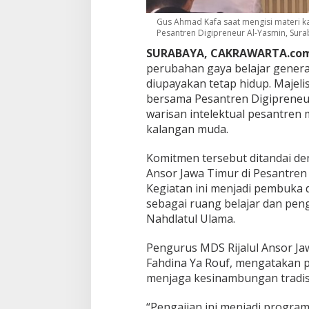
t
a
Gus Ahmad Kafa saat mengisi materi ka
b
Pesantren Digipreneur Al-Yasmin, Suraba
K
SURABAYA, CAKRAWARTA.com
u
perubahan gaya belajar generas
n
i
diupayakan tetap hidup. Majeli
n
bersama Pesantren Digipreneu
g
warisan intelektual pesantren 
,
kalangan muda.
A
l
Y
Komitmen tersebut ditandai de
a
Ansor Jawa Timur di Pesantren 
s
Kegiatan ini menjadi pembuka 
m
sebagai ruang belajar dan pen
i
n
Nahdlatul Ulama.
J
a
Pengurus MDS Rijalul Ansor Ja
d
Fahdina Ya Rouf, mengatakan p
i
menjaga kesinambungan tradisi
R
u
a
“Pengajian ini menjadi program