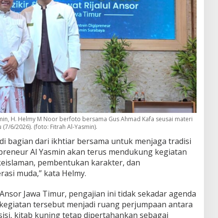
min, H. Helmy M Noor berfoto bersama Gus Ahmad Kafa seusai materi
 (7/6/2026). (foto: Fitrah Al-Yasmin).
 bagian dari ikhtiar bersama untuk menjaga tradisi
ipreneur Al Yasmin akan terus mendukung kegiatan
eislaman, pembentukan karakter, dan
asi muda,” kata Helmy.
 Ansor Jawa Timur, pengajian ini tidak sekadar agenda
u, kegiatan tersebut menjadi ruang perjumpaan antara
 sisi, kitab kuning tetap dipertahankan sebagai