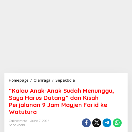
Homepage
/
Olahraga
/
Sepakbola
"
K
“Kalau Anak-Anak Sudah Menunggu,
a
l
Saya Harus Datang” dan Kisah
a
Perjalanan 9 Jam Mayjen Farid ke
u
Watutura
A
n
Cakrawarta
June 7, 2026
a
Sepakbola
k