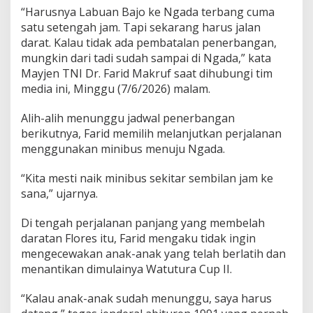
n
“Harusnya Labuan Bajo ke Ngada terbang cuma
a
satu setengah jam. Tapi sekarang harus jalan
n
darat. Kalau tidak ada pembatalan penerbangan,
9
J
mungkin dari tadi sudah sampai di Ngada,” kata
a
Mayjen TNI Dr. Farid Makruf saat dihubungi tim
m
media ini, Minggu (7/6/2026) malam.
M
a
Alih-alih menunggu jadwal penerbangan
y
j
berikutnya, Farid memilih melanjutkan perjalanan
e
menggunakan minibus menuju Ngada.
n
F
“Kita mesti naik minibus sekitar sembilan jam ke
a
sana,” ujarnya.
r
i
d
Di tengah perjalanan panjang yang membelah
k
daratan Flores itu, Farid mengaku tidak ingin
e
mengecewakan anak-anak yang telah berlatih dan
W
menantikan dimulainya Watutura Cup II.
a
t
u
“Kalau anak-anak sudah menunggu, saya harus
t