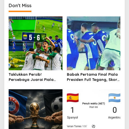
Don't Miss
a
v
i
g
a
t
i
o
n
Taklukkan Persib!
Babak Pertama Final Piala
Persebaya Juarai Piala
Presiden Full Tegang, Skor
Presiden 2026
Masih Imbang