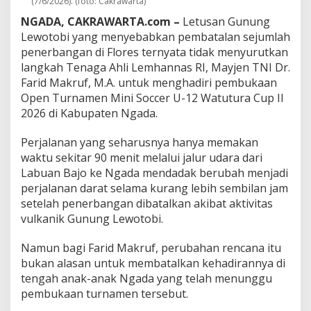
(7/6/2026). (foto: Cakrawarta)
r
u
NGADA, CAKRAWARTA.com –
Letusan Gunung
s
Lewotobi yang menyebabkan pembatalan sejumlah
D
penerbangan di Flores ternyata tidak menyurutkan
a
langkah Tenaga Ahli Lemhannas RI, Mayjen TNI Dr.
t
a
Farid Makruf, M.A. untuk menghadiri pembukaan
n
Open Turnamen Mini Soccer U-12 Watutura Cup II
g
2026 di Kabupaten Ngada.
"
d
Perjalanan yang seharusnya hanya memakan
a
n
waktu sekitar 90 menit melalui jalur udara dari
K
Labuan Bajo ke Ngada mendadak berubah menjadi
i
perjalanan darat selama kurang lebih sembilan jam
s
setelah penerbangan dibatalkan akibat aktivitas
a
h
vulkanik Gunung Lewotobi.
P
e
Namun bagi Farid Makruf, perubahan rencana itu
r
bukan alasan untuk membatalkan kehadirannya di
j
tengah anak-anak Ngada yang telah menunggu
a
l
pembukaan turnamen tersebut.
a