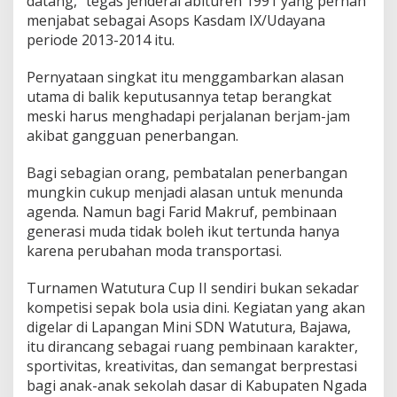
datang,” tegas jenderal abituren 1991 yang pernah
u
menjabat sebagai Asops Kasdam IX/Udayana
r
periode 2013-2014 itu.
a
Pernyataan singkat itu menggambarkan alasan
utama di balik keputusannya tetap berangkat
meski harus menghadapi perjalanan berjam-jam
akibat gangguan penerbangan.
Bagi sebagian orang, pembatalan penerbangan
mungkin cukup menjadi alasan untuk menunda
agenda. Namun bagi Farid Makruf, pembinaan
generasi muda tidak boleh ikut tertunda hanya
karena perubahan moda transportasi.
Turnamen Watutura Cup II sendiri bukan sekadar
kompetisi sepak bola usia dini. Kegiatan yang akan
digelar di Lapangan Mini SDN Watutura, Bajawa,
itu dirancang sebagai ruang pembinaan karakter,
sportivitas, kreativitas, dan semangat berprestasi
bagi anak-anak sekolah dasar di Kabupaten Ngada