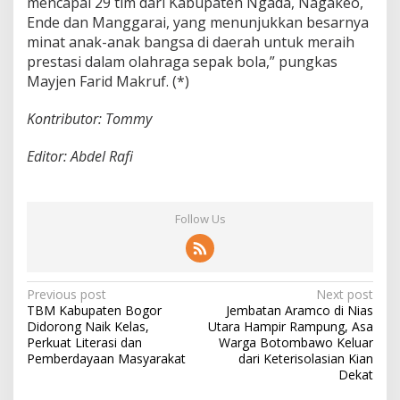
mencapai 29 tim dari Kabupaten Ngada, Nagakeo,
Ende dan Manggarai, yang menunjukkan besarnya
minat anak-anak bangsa di daerah untuk meraih
prestasi dalam olahraga sepak bola,” pungkas
Mayjen Farid Makruf. (*)
Kontributor: Tommy
Editor: Abdel Rafi
Follow Us
P
Previous post
Next post
TBM Kabupaten Bogor
Jembatan Aramco di Nias
o
Didorong Naik Kelas,
Utara Hampir Rampung, Asa
s
Perkuat Literasi dan
Warga Botombawo Keluar
Pemberdayaan Masyarakat
dari Keterisolasian Kian
t
Dekat
n