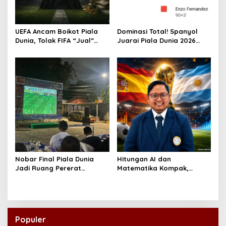
UEFA Ancam Boikot Piala
Dominasi Total! Spanyol
Dunia, Tolak FIFA “Jual”
Juarai Piala Dunia 2026
Kompetisi ke Investor
Usai Hajar Argentina
Nobar Final Piala Dunia
Hitungan AI dan
Jadi Ruang Pererat
Matematika Kompak,
Kemitraan Polsek Koja
Argentina Lebih
dengan Warga
Difavoritkan Juara
Populer