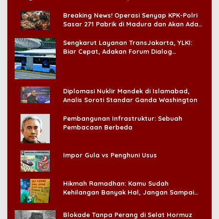
di CitraLand
Breaking News! Operasi Senyap KPK-Polri
Sasar 271 Pabrik di Madura dan Akan Ada
‘Badai Pemeriksaan’
Sengkarut Layanan TransJakarta, YLKI:
Biar Cepat, Adakan Forum Dialog
Konsumen!
Diplomasi Nuklir Mandek di Islamabad,
Analis Soroti Standar Ganda Washington
Pembangunan Infrastruktur: Sebuah
Pembacaan Berbeda
Impor Gula vs Penghuni Usus
Hikmah Ramadhan: Kamu Sudah
Kehilangan Banyak Hal, Jangan Sampai
Kehilangan Diri Sendiri!
Blokade Tanpa Perang di Selat Hormuz