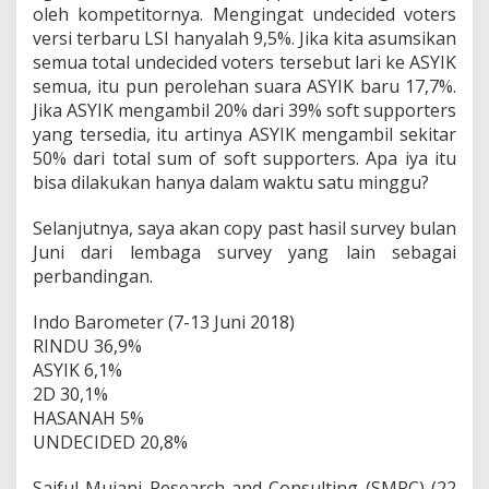
oleh kompetitornya. Mengingat undecided voters
versi terbaru LSI hanyalah 9,5%. Jika kita asumsikan
semua total undecided voters tersebut lari ke ASYIK
semua, itu pun perolehan suara ASYIK baru 17,7%.
Jika ASYIK mengambil 20% dari 39% soft supporters
yang tersedia, itu artinya ASYIK mengambil sekitar
50% dari total sum of soft supporters. Apa iya itu
bisa dilakukan hanya dalam waktu satu minggu?
Selanjutnya, saya akan copy past hasil survey bulan
Juni dari lembaga survey yang lain sebagai
perbandingan.
Indo Barometer (7-13 Juni 2018)
RINDU 36,9%
ASYIK 6,1%
2D 30,1%
HASANAH 5%
UNDECIDED 20,8%
Saiful Mujani Research and Consulting (SMRC) (22