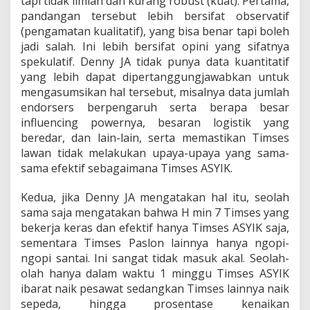
tapi tidak ilmiah dan kurang robust (kuat). Pertama,
pandangan tersebut lebih bersifat observatif
(pengamatan kualitatif), yang bisa benar tapi boleh
jadi salah. Ini lebih bersifat opini yang sifatnya
spekulatif. Denny JA tidak punya data kuantitatif
yang lebih dapat dipertanggungjawabkan untuk
mengasumsikan hal tersebut, misalnya data jumlah
endorsers berpengaruh serta berapa besar
influencing powernya, besaran logistik yang
beredar, dan lain-lain, serta memastikan Timses
lawan tidak melakukan upaya-upaya yang sama-
sama efektif sebagaimana Timses ASYIK.
Kedua, jika Denny JA mengatakan hal itu, seolah
sama saja mengatakan bahwa H min 7 Timses yang
bekerja keras dan efektif hanya Timses ASYIK saja,
sementara Timses Paslon lainnya hanya ngopi-
ngopi santai. Ini sangat tidak masuk akal. Seolah-
olah hanya dalam waktu 1 minggu Timses ASYIK
ibarat naik pesawat sedangkan Timses lainnya naik
sepeda, hingga prosentase kenaikan