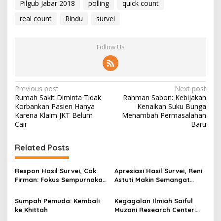
Pilgub Jabar 2018
polling
quick count
real count
Rindu
survei
Follow Us
P
Previous post
Next post
Rumah Sakit Diminta Tidak
Rahman Sabon: Kebijakan
o
Korbankan Pasien Hanya
Kenaikan Suku Bunga
s
Karena Klaim JKT Belum
Menambah Permasalahan
Cair
Baru
t
n
Related Posts
a
v
Respon Hasil Survei, Cak
Apresiasi Hasil Survei, Reni
Firman: Fokus Sempurnakan
Astuti Makin Semangat
i
Ikhtiar, Selebihnya Saya
Genjot Sosialisasi
g
Serahkan Pada Allah
Sumpah Pemuda: Kembali
Kegagalan Ilmiah Saiful
ke Khittah
Muzani Research Center:
a
Kritik Atas Hasil Survei