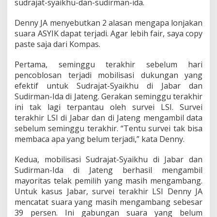
J
sudrajat-syaikhu-dan-sudirman-ida.
A
L
Denny JA menyebutkan 2 alasan mengapa lonjakan
S
suara ASYIK dapat terjadi. Agar lebih fair, saya copy
I
paste saja dari Kompas.
Pertama, seminggu terakhir sebelum hari
pencoblosan terjadi mobilisasi dukungan yang
efektif untuk Sudrajat-Syaikhu di Jabar dan
Sudirman-Ida di Jateng. Gerakan seminggu terakhir
ini tak lagi terpantau oleh survei LSI. Survei
terakhir LSI di Jabar dan di Jateng mengambil data
sebelum seminggu terakhir. “Tentu survei tak bisa
membaca apa yang belum terjadi,” kata Denny.
Kedua, mobilisasi Sudrajat-Syaikhu di Jabar dan
Sudirman-Ida di Jateng berhasil mengambil
mayoritas telak pemilih yang masih mengambang.
Untuk kasus Jabar, survei terakhir LSI Denny JA
mencatat suara yang masih mengambang sebesar
39 persen. Ini gabungan suara yang belum