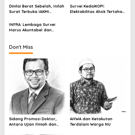
t
Pilgub DKI
Dinilai Berat Sebelah, Inilah
Survei KedaiKOPI:
i
Surat Terbuka IAKMI
Elektabilitas Ahok Tertahan,
Kepada Karni Ilyas
Risma Menguat Tajam
o
INFRA: Lembaga Survei
n
Harus Akuntabel dan
Transparan
Don't Miss
Sidang Promosi Doktor,
AHWA dan Ketakutan
Antara Ujian Ilmiah dan
Terdalam Warga NU
Pesta Prestise