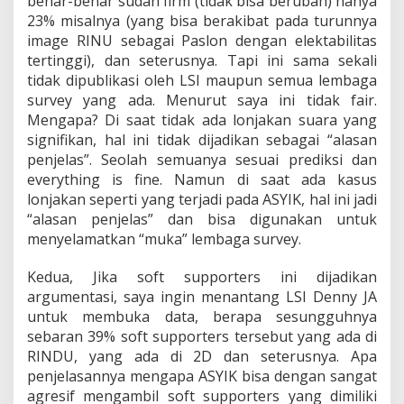
benar-benar sudah firm (tidak bisa berubah) hanya
23% misalnya (yang bisa berakibat pada turunnya
image RINU sebagai Paslon dengan elektabilitas
tertinggi), dan seterusnya. Tapi ini sama sekali
tidak dipublikasi oleh LSI maupun semua lembaga
survey yang ada. Menurut saya ini tidak fair.
Mengapa? Di saat tidak ada lonjakan suara yang
signifikan, hal ini tidak dijadikan sebagai “alasan
penjelas”. Seolah semuanya sesuai prediksi dan
everything is fine. Namun di saat ada kasus
lonjakan seperti yang terjadi pada ASYIK, hal ini jadi
“alasan penjelas” dan bisa digunakan untuk
menyelamatkan “muka” lembaga survey.
Kedua, Jika soft supporters ini dijadikan
argumentasi, saya ingin menantang LSI Denny JA
untuk membuka data, berapa sesungguhnya
sebaran 39% soft supporters tersebut yang ada di
RINDU, yang ada di 2D dan seterusnya. Apa
penjelasannya mengapa ASYIK bisa dengan sangat
agresif mengambil soft supporters yang dimiliki