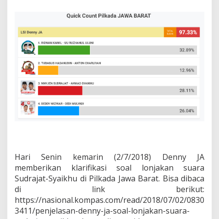
n
T
e
r
h
a
d
a
p
K
l
a
r
i
f
i
k
a
Hari Senin kemarin (2/7/2018) Denny JA
s
memberikan klarifikasi soal lonjakan suara
i
D
Sudrajat-Syaikhu di Pilkada Jawa Barat. Bisa dibaca
e
di link berikut:
n
https://nasional.kompas.com/read/2018/07/02/0830
n
3411/penjelasan-denny-ja-soal-lonjakan-suara-
y