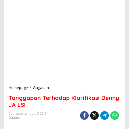
Homepage
/
Gagasan
T
a
Tanggapan Terhadap Klarifikasi Denny
n
g
JA LSI
g
a
Cakrawarta
July 3, 2018
Gagasan
p
a