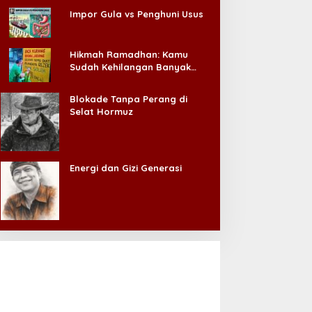
Impor Gula vs Penghuni Usus
Hikmah Ramadhan: Kamu
Sudah Kehilangan Banyak
Hal, Jangan Sampai
Kehilangan Diri Sendiri!
Blokade Tanpa Perang di
Selat Hormuz
Energi dan Gizi Generasi