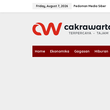
S
k
Friday, August 7, 2026
Pedoman Media Siber
i
p
t
o
c
o
n
t
e
n
Home
Ekonomika
Gagasan
Hiburan
t