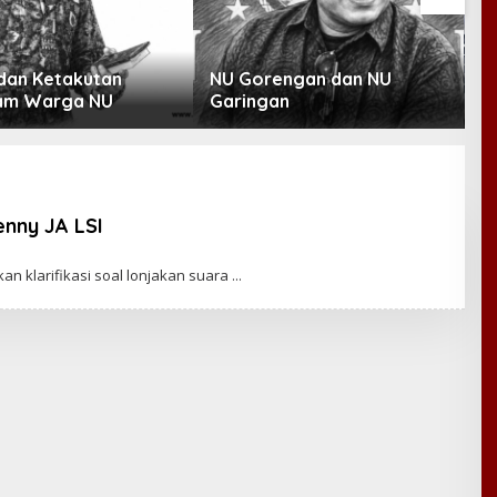
an Ketakutan
NU Gorengan dan NU
I
am Warga NU
Garingan
B
L
N
enny JA LSI
an klarifikasi soal lonjakan suara