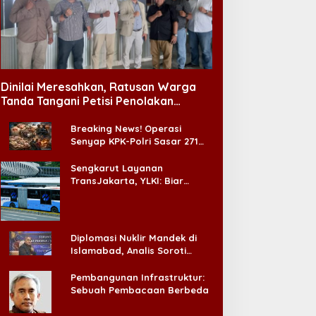
TD Unair dan BRIN
Baru Menjabat, Kapolresta
ersinergi, Buka Peluang
Malang Kota Serap
ahirnya Inovasi Kesehatan
Aspirasi Warga Lewat
Dinilai Meresahkan, Ratusan Warga
asional
Dialog Kamtibmas
Tanda Tangani Petisi Penolakan
Tempat Hiburan Malam di CitraLand
Breaking News! Operasi
Senyap KPK-Polri Sasar 271
Pabrik di Madura dan Akan
Ada ‘Badai Pemeriksaan’
Sengkarut Layanan
TransJakarta, YLKI: Biar
Cepat, Adakan Forum Dialog
Konsumen!
Diplomasi Nuklir Mandek di
Islamabad, Analis Soroti
Standar Ganda Washington
Pembangunan Infrastruktur:
Sebuah Pembacaan Berbeda