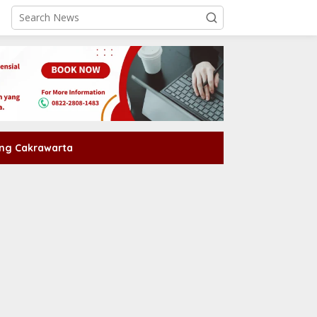
ng Cakrawarta