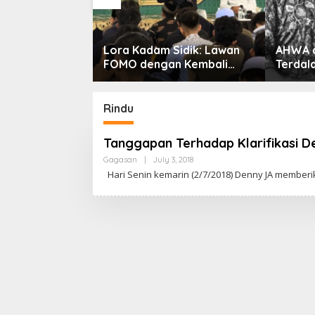
at, Kapolresta
Lora Kadam Sidik: Lawan
AHWA d
 Serap
FOMO dengan Kembali
Terdal
rga Lewat
kepada Ahlinya
tibmas
Rindu
Tanggapan Terhadap Klarifikasi D
Gagasan
|
July 3, 2018
B
Y
Hari Senin kemarin (2/7/2018) Denny JA memberik
C
A
K
R
A
W
A
R
T
A