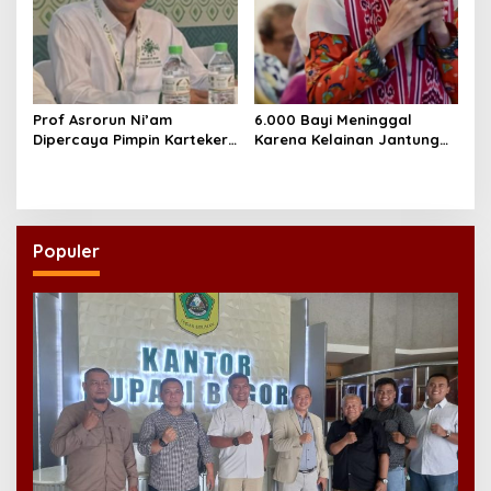
Prof Asrorun Ni’am
6.000 Bayi Meninggal
Dipercaya Pimpin Karteker
Karena Kelainan Jantung
PWNU Jambi, Dinilai Simbol
Bawaan, DPR Desak
Regenerasi Kepemimpinan
Pemerataan Operasi
NU
Jantung Anak
Populer