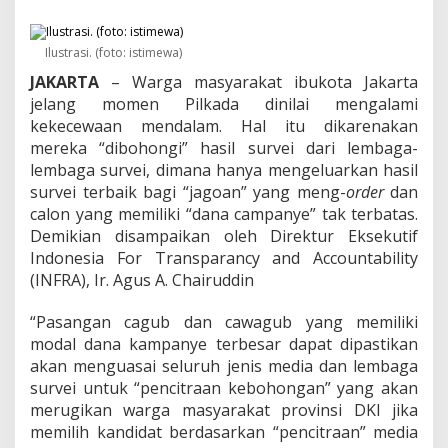
m
b
a
Ilustrasi. (foto: istimewa)
g
a
JAKARTA
– Warga masyarakat ibukota Jakarta
S
jelang momen Pilkada dinilai mengalami
u
kekecewaan mendalam. Hal itu dikarenakan
r
v
mereka “dibohongi” hasil survei dari lembaga-
e
lembaga survei, dimana hanya mengeluarkan hasil
i
survei terbaik bagi “jagoan” yang meng-
order
dan
H
calon yang memiliki “dana campanye” tak terbatas.
a
Demikian disampaikan oleh Direktur Eksekutif
r
u
Indonesia For Transparancy and Accountability
s
(INFRA), Ir. Agus A. Chairuddin
A
k
“Pasangan cagub dan cawagub yang memiliki
u
modal dana kampanye terbesar dapat dipastikan
n
t
akan menguasai seluruh jenis media dan lembaga
a
survei untuk “pencitraan kebohongan” yang akan
b
merugikan warga masyarakat provinsi DKI jika
e
memilih kandidat berdasarkan “pencitraan” media
l