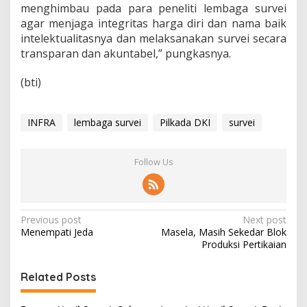
menghimbau pada para peneliti lembaga survei
agar menjaga integritas harga diri dan nama baik
intelektualitasnya dan melaksanakan survei secara
transparan dan akuntabel,” pungkasnya.
(bti)
INFRA
lembaga survei
Pilkada DKI
survei
Follow Us
P
Previous post
Next post
Menempati Jeda
Masela, Masih Sekedar Blok
o
Produksi Pertikaian
s
t
Related Posts
n