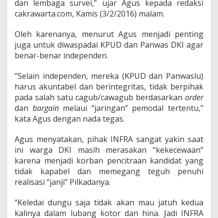
d
dan lembaga survei,” ujar Agus kepada redaksi
a
cakrawarta.com, Kamis (3/2/2016) malam.
n
T
Oleh karenanya, menurut Agus menjadi penting
r
juga untuk diwaspadai KPUD dan Panwas DKI agar
a
n
benar-benar independen.
s
p
“Selain independen, mereka (KPUD dan Panwaslu)
a
harus akuntabel dan berintegritas, tidak berpihak
r
pada salah satu cagub/cawagub berdasarkan
order
a
n
dan
bargain
melaui “jaringan” pemodal tertentu,”
kata Agus dengan nada tegas.
Agus menyatakan, pihak INFRA sangat yakin saat
ini warga DKI masih merasakan “kekecewaan”
karena menjadi korban pencitraan kandidat yang
tidak kapabel dan memegang teguh penuhi
realisasi “janji” Pilkadanya.
“Keledai dungu saja tidak akan mau jatuh kedua
kalinya dalam lubang kotor dan hina. Jadi INFRA