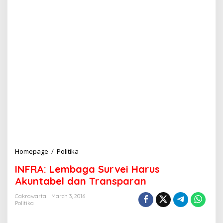
Homepage
/
Politika
I
N
INFRA: Lembaga Survei Harus
F
R
Akuntabel dan Transparan
A
:
Cakrawarta
March 3, 2016
Politika
L
e