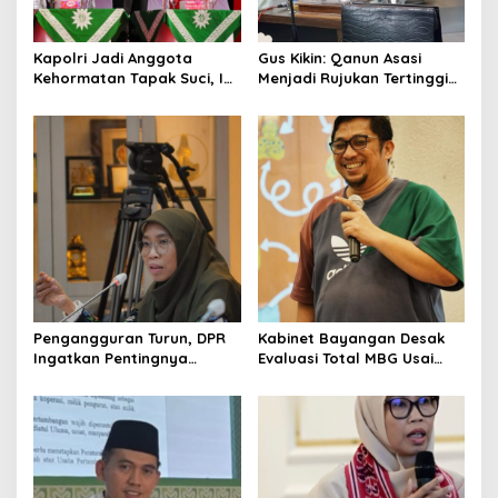
Kapolri Jadi Anggota
Gus Kikin: Qanun Asasi
Kehormatan Tapak Suci, Ini
Menjadi Rujukan Tertinggi
Pesannya untuk Kader
NU, Melampaui AD/ART
Pengangguran Turun, DPR
Kabinet Bayangan Desak
Ingatkan Pentingnya
Evaluasi Total MBG Usai
Menciptakan Pekerjaan
Rentetan Keracunan
yang Layak
Massal