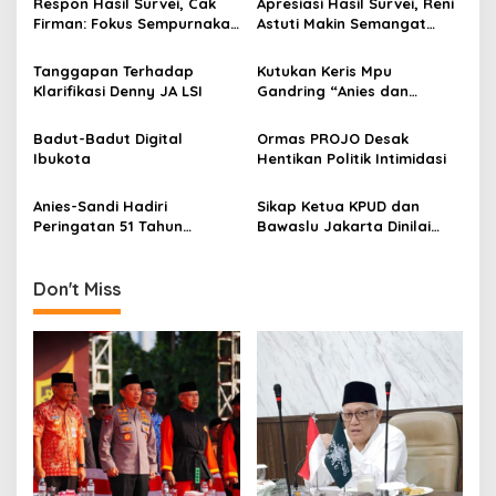
Respon Hasil Survei, Cak
Apresiasi Hasil Survei, Reni
a
Firman: Fokus Sempurnakan
Astuti Makin Semangat
v
Ikhtiar, Selebihnya Saya
Genjot Sosialisasi
Serahkan Pada Allah
Tanggapan Terhadap
Kutukan Keris Mpu
i
Klarifikasi Denny JA LSI
Gandring “Anies dan
g
Jokowi”
a
Badut-Badut Digital
Ormas PROJO Desak
Ibukota
Hentikan Politik Intimidasi
t
i
Anies-Sandi Hadiri
Sikap Ketua KPUD dan
Peringatan 51 Tahun
Bawaslu Jakarta Dinilai
o
Supersemar di TMII
Rusak Demokrasi
n
Don't Miss