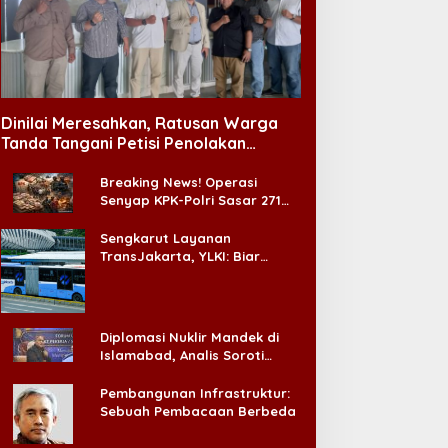
Dinilai Meresahkan, Ratusan Warga
Tanda Tangani Petisi Penolakan
Tempat Hiburan Malam di CitraLand
Breaking News! Operasi
Senyap KPK-Polri Sasar 271
Pabrik di Madura dan Akan
Ada ‘Badai Pemeriksaan’
Sengkarut Layanan
TransJakarta, YLKI: Biar
Cepat, Adakan Forum Dialog
Konsumen!
Diplomasi Nuklir Mandek di
Islamabad, Analis Soroti
Standar Ganda Washington
Pembangunan Infrastruktur:
Sebuah Pembacaan Berbeda