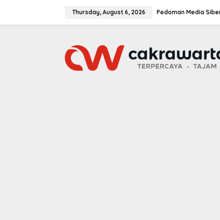
S
k
Thursday, August 6, 2026
Pedoman Media Sibe
i
p
t
o
c
o
n
t
e
n
t