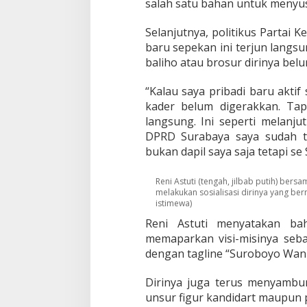
salah satu bahan untuk menyusu
a
k
i
Selanjutnya, politikus Partai 
n
baru sepekan ini terjun langs
S
baliho atau brosur dirinya bel
e
m
“Kalau saya pribadi baru aktif 
a
n
kader belum digerakkan. Tapi
g
langsung. Ini seperti melanju
a
DPRD Surabaya saya sudah t
t
bukan dapil saya saja tetapi se
G
e
n
Reni Astuti (tengah, jilbab putih) be
j
melakukan sosialisasi dirinya yang ber
o
istimewa)
t
Reni Astuti menyatakan ba
S
memaparkan visi-misinya seba
o
dengan tagline “Suroboyo Wani
s
i
a
Dirinya juga terus menyambun
l
unsur figur kandidart maupun pa
i