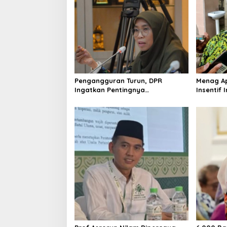
Pengangguran Turun, DPR
Menag Ap
Ingatkan Pentingnya
Insentif 
Menciptakan Pekerjaan yang
DMI Doro
Layak