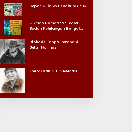
Impor Gula vs Penghuni Usus
Hikmah Ramadhan: Kamu
Sudah Kehilangan Banyak
Hal, Jangan Sampai
Kehilangan Diri Sendiri!
Blokade Tanpa Perang di
Selat Hormuz
Energi dan Gizi Generasi