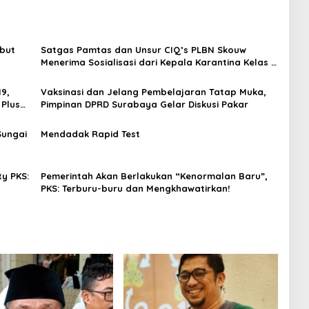
abut
Satgas Pamtas dan Unsur CIQ’s PLBN Skouw
Menerima Sosialisasi dari Kepala Karantina Kelas I
Jayapura’
19,
Vaksinasi dan Jelang Pembelajaran Tatap Muka,
 Plus
Pimpinan DPRD Surabaya Gelar Diskusi Pakar
Sungai
Mendadak Rapid Test
y PKS:
Pemerintah Akan Berlakukan “Kenormalan Baru”,
PKS: Terburu-buru dan Mengkhawatirkan!