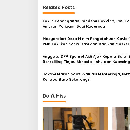
s
t
Related Posts
n
Fokus Penanganan Pandemi Covid-19, PKS C
a
Anjuran Poligami Bagi Kadernya
v
Masyarakat Desa Minim Pengetahuan Covid-
i
PMK Lakukan Sosialisasi dan Bagikan Masker
g
Vitamin
a
Anggota DPR Syahrul Aidi Ajak Kepala Balai 
Berkeliling Tinjau Abrasi di Inhu dan Kuansing
t
i
Jokowi Marah Saat Evaluasi Menterinya, Nett
Kenapa Baru Sekarang?
o
n
Don't Miss