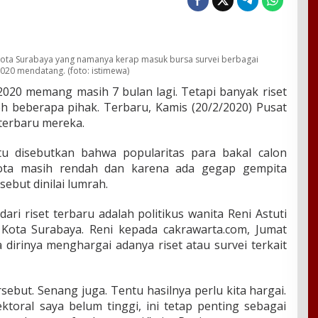
alikota Surabaya yang namanya kerap masuk bursa survei berbagai
 2020 mendatang. (foto: istimewa)
2020 memang masih 7 bulan lagi. Tetapi banyak riset
leh beberapa pihak. Terbaru, Kamis (20/2/2020) Pusat
i terbaru mereka.
tu disebutkan bahwa popularitas para bakal calon
kota masih rendah dan karena ada gegap gempita
sebut dinilai lumrah.
ri riset terbaru adalah politikus wanita Reni Astuti
Kota Surabaya. Reni kepada cakrawarta.com, Jumat
dirinya menghargai adanya riset atau survei terkait
ersebut. Senang juga. Tentu hasilnya perlu kita hargai.
ektoral saya belum tinggi, ini tetap penting sebagai