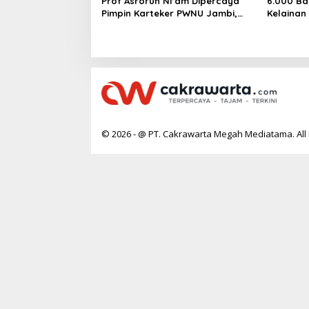
Prof Asrorun Ni’am Dipercaya
6.000 Ba
Pimpin Karteker PWNU Jambi,
Kelainan
Dinilai Simbol Regenerasi
Desak Pe
Kepemimpinan NU
Jantung
© 2026 - @ PT. Cakrawarta Megah Mediatama. All 