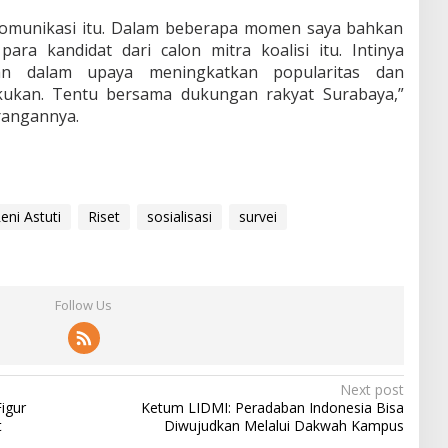
komunikasi itu. Dalam beberapa momen saya bahkan
a kandidat dari calon mitra koalisi itu. Intinya
an dalam upaya meningkatkan popularitas dan
lakukan. Tentu bersama dukungan rakyat Surabaya,”
rangannya.
eni Astuti
Riset
sosialisasi
survei
Follow Us
Next post
Figur
Ketum LIDMI: Peradaban Indonesia Bisa
t
Diwujudkan Melalui Dakwah Kampus