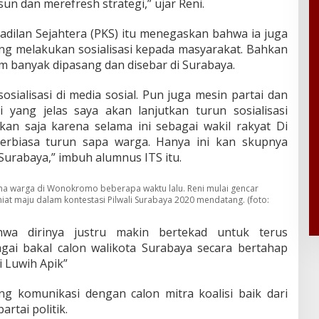
n dan merefresh strategi,” ujar Reni.
Keadilan Sejahtera (PKS) itu menegaskan bahwa ia juga
ung melakukan sosialisasi kepada masyarakat. Bahkan
um banyak dipasang dan disebar di Surabaya.
sosialisasi di media sosial. Pun juga mesin partai dan
 yang jelas saya akan lanjutkan turun sosialisasi
tkan saja karena selama ini sebagai wakil rakyat Di
erbiasa turun sapa warga. Hanya ini kan skupnya
 Surabaya,” imbuh alumnus ITS itu.
rsama warga di Wonokromo beberapa waktu lalu. Reni mulai gencar
niat maju dalam kontestasi Pilwali Surabaya 2020 mendatang. (foto:
hwa dirinya justru makin bertekad untuk terus
gai bakal calon walikota Surabaya secara bertahap
 Luwih Apik”
g komunikasi dengan calon mitra koalisi baik dari
rtai politik.