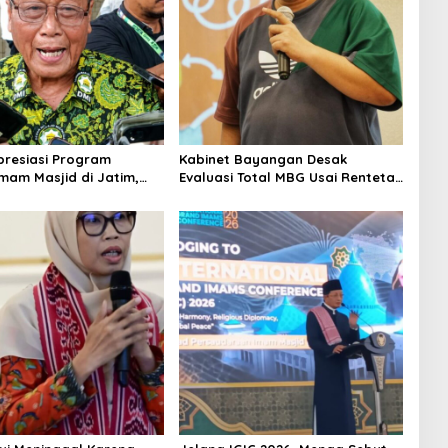
resiasi Program
Kabinet Bayangan Desak
Imam Masjid di Jatim,
Evaluasi Total MBG Usai Rentetan
ng Jadi Model Nasional
Keracunan Massal