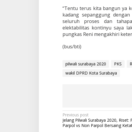
s
“Tentu terus kita bangun ya 
a
s
kadang sepanggung dengan par
i
seluruh proses dan tahap
elektabilitas kontinyu saya 
pungkas Reni mengakhiri kete
(bus/bti)
pilwali surabaya 2020
PKS
R
wakil DPRD Kota Surabaya
P
Previous post
Jelang Pilwali Surabaya 2020, Riset: 
o
Parpol vs Non Parpol Bersaing Keta