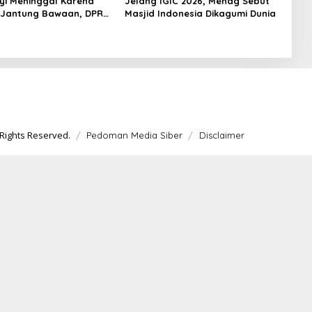
yi Meninggal Karena
Jelang IGIC 2026, Menag Sebut
 Jantung Bawaan, DPR
Masjid Indonesia Dikagumi Dunia
merataan Operasi
 Anak
Rights Reserved.
Pedoman Media Siber
Disclaimer