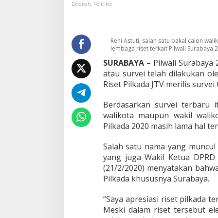
s
Daerah
,
Politika
i
H
a
s
Reni Astuti, salah satu bakal calon w
i
lembaga riset terkait Pilwali Surabaya
l
SURABAYA
– Pilwali Surabaya 
S
atau survei telah dilakukan o
u
r
Riset Pilkada JTV merilis surve
v
e
Berdasarkan survei terbaru i
i
walikota maupun wakil wali
,
Pilkada 2020 masih lama hal ter
R
e
n
Salah satu nama yang muncul da
i
yang juga Wakil Ketua DPRD 
A
(21/2/2020) menyatakan bahwa 
s
Pilkada khususnya Surabaya.
t
u
t
“Saya apresiasi riset pilkada t
i
Meski dalam riset tersebut el
M