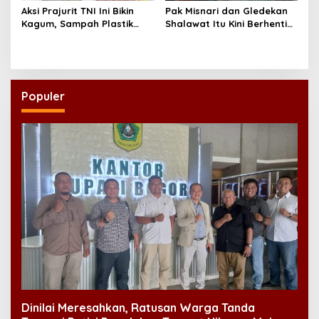
Aksi Prajurit TNI Ini Bikin
Pak Misnari dan Gledekan
Kagum, Sampah Plastik
Shalawat Itu Kini Berhenti
Disulap Jadi Sembako
Berjalan
untuk Lansia
Populer
Dinilai Meresahkan, Ratusan Warga Tanda