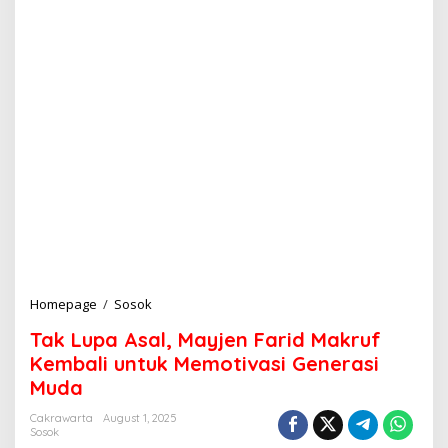
Homepage
/
Sosok
T
a
Tak Lupa Asal, Mayjen Farid Makruf
k
L
Kembali untuk Memotivasi Generasi
u
Muda
p
a
Cakrawarta
August 1, 2025
A
Sosok