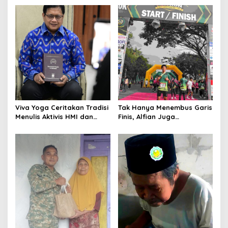
Kunci Keberhasilan Tugas
Indonesia’s Girl 2026 Asal
Jawa Timur
Viva Yoga Ceritakan Tradisi
Tak Hanya Menembus Garis
Menulis Aktivis HMI dan
Finis, Alfian Juga
Lahirnya Dua Buku
Menembus Sekolah Impian