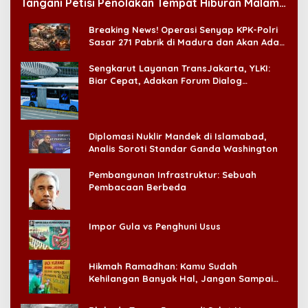
Tangani Petisi Penolakan Tempat Hiburan Malam
di CitraLand
Breaking News! Operasi Senyap KPK-Polri
Sasar 271 Pabrik di Madura dan Akan Ada
‘Badai Pemeriksaan’
Sengkarut Layanan TransJakarta, YLKI:
Biar Cepat, Adakan Forum Dialog
Konsumen!
Diplomasi Nuklir Mandek di Islamabad,
Analis Soroti Standar Ganda Washington
Pembangunan Infrastruktur: Sebuah
Pembacaan Berbeda
Impor Gula vs Penghuni Usus
Hikmah Ramadhan: Kamu Sudah
Kehilangan Banyak Hal, Jangan Sampai
Kehilangan Diri Sendiri!