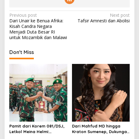
P
Previous post
Next post
Dari Unair ke Benua Afrika:
Tafsir Amnesti dan Abolisi
o
Kisah Candra Negara
s
Menjadi Duta Besar RI
untuk Mozambik dan Malawi
t
n
Don't Miss
a
v
i
g
a
t
i
o
Pamit dari Korem 081/DSJ,
Dari Mahfud MD hingga
n
Letkol Meina Helmi:
Kraton Sumenep, Dukungan
Dukungan Anggota Jadi
Mengalir untuk Finalis