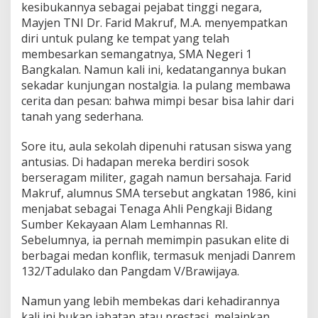
a
kesibukannya sebagai pejabat tinggi negara,
l
Mayjen TNI Dr. Farid Makruf, M.A. menyempatkan
i
diri untuk pulang ke tempat yang telah
u
membesarkan semangatnya, SMA Negeri 1
n
t
Bangkalan. Namun kali ini, kedatangannya bukan
u
sekadar kunjungan nostalgia. Ia pulang membawa
k
cerita dan pesan: bahwa mimpi besar bisa lahir dari
M
tanah yang sederhana.
e
m
o
Sore itu, aula sekolah dipenuhi ratusan siswa yang
t
antusias. Di hadapan mereka berdiri sosok
i
berseragam militer, gagah namun bersahaja. Farid
v
Makruf, alumnus SMA tersebut angkatan 1986, kini
a
s
menjabat sebagai Tenaga Ahli Pengkaji Bidang
i
Sumber Kekayaan Alam Lemhannas RI.
G
Sebelumnya, ia pernah memimpin pasukan elite di
e
berbagai medan konflik, termasuk menjadi Danrem
n
132/Tadulako dan Pangdam V/Brawijaya.
e
r
a
Namun yang lebih membekas dari kehadirannya
s
kali ini bukan jabatan atau prestasi, melainkan