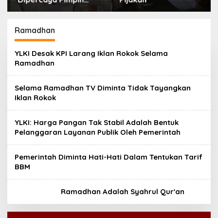
Karteker PWNU Jambi,
Dinilai Simbol
Regenerasi
Ramadhan
Kepemimpinan NU
YLKI Desak KPI Larang Iklan Rokok Selama
Ramadhan
Selama Ramadhan TV Diminta Tidak Tayangkan
Iklan Rokok
YLKI: Harga Pangan Tak Stabil Adalah Bentuk
Pelanggaran Layanan Publik Oleh Pemerintah
Pemerintah Diminta Hati-Hati Dalam Tentukan Tarif
BBM
Ramadhan Adalah Syahrul Qur'an