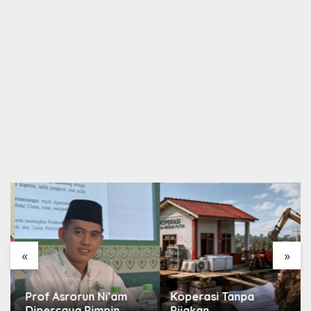
«
»
Prof Asrorun Ni’am
Koperasi Tanpa
Dipercaya Pimpin
Pijakan