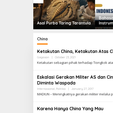
Bahasa Indonesia Jadi
Sidang
aring Tarantula
Instrumen Diplomasi,
Antara 
Atdikbud Perluas Jejak
Pesta 
Budaya di Australia hingga
Rusia
China
Ketakutan China, Ketakutan Atas C
Gagasan
|
October 23, 2021
B
Y
Ketakutan sebagian pihak terhadap Tiongkok ata
C
A
K
R
Eskalasi Gerakan Militer AS dan C
A
Diminta Waspada
W
A
Internasional
,
Politika
|
January 27, 2017
B
R
Y
T
MADIUN – Meningkatnya gerakan militer melalui 
C
A
A
K
R
Karena Hanya China Yang Mau
A