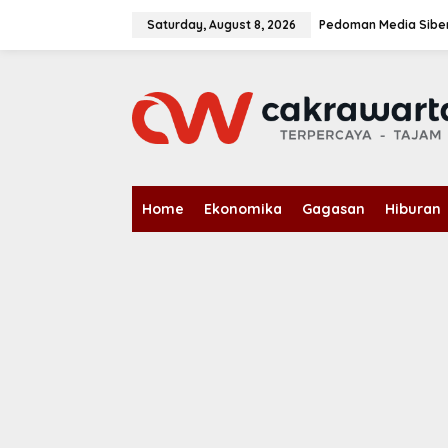
S
k
Saturday, August 8, 2026
Pedoman Media Sibe
i
p
t
o
c
o
n
t
e
n
Home
Ekonomika
Gagasan
Hiburan
t