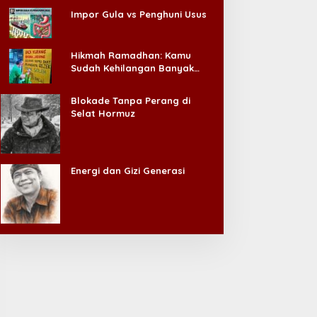
Impor Gula vs Penghuni Usus
Hikmah Ramadhan: Kamu
Sudah Kehilangan Banyak
Hal, Jangan Sampai
Kehilangan Diri Sendiri!
Blokade Tanpa Perang di
Selat Hormuz
Energi dan Gizi Generasi