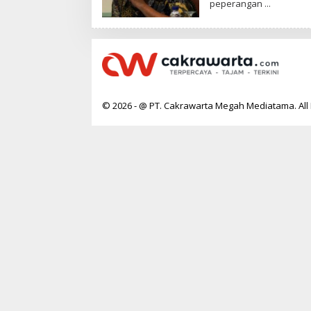
peperangan
T
A
A
K
R
A
W
A
R
T
A
© 2026 - @ PT. Cakrawarta Megah Mediatama. All 