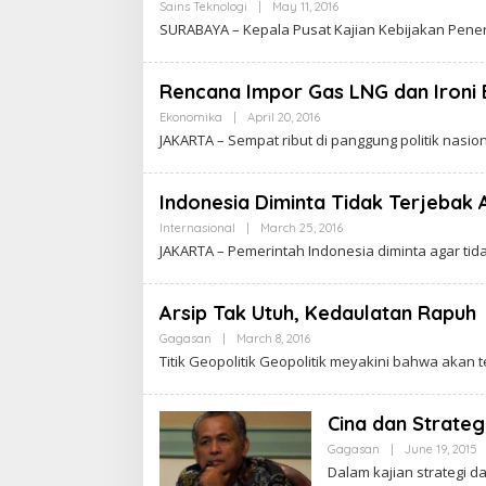
W
Sains Teknologi
|
May 11, 2016
B
A
Y
SURABAYA – Kepala Pusat Kajian Kebijakan Pen
R
C
T
A
A
K
R
Rencana Impor Gas LNG dan Ironi 
A
W
Ekonomika
|
April 20, 2016
B
A
Y
JAKARTA – Sempat ribut di panggung politik nasi
R
C
T
A
A
K
R
Indonesia Diminta Tidak Terjebak 
A
W
Internasional
|
March 25, 2016
B
A
Y
JAKARTA – Pemerintah Indonesia diminta agar tid
R
C
T
A
A
K
R
Arsip Tak Utuh, Kedaulatan Rapuh
A
W
Gagasan
|
March 8, 2016
B
A
Y
Titik Geopolitik Geopolitik meyakini bahwa akan 
R
C
T
A
A
K
R
Cina dan Strateg
A
W
Gagasan
|
June 19, 2015
B
A
Y
Dalam kajian strategi d
R
C