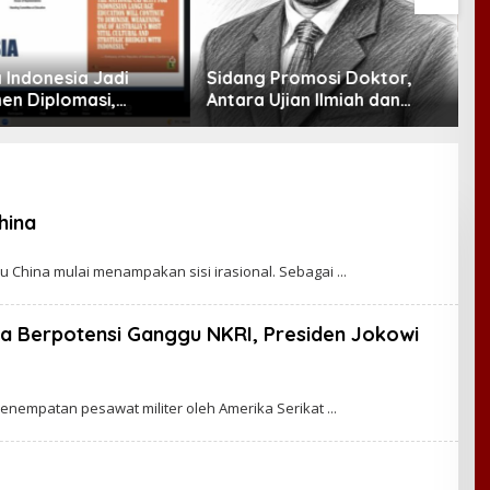
 Promosi Doktor,
Gus Kikin: Qanun Asasi
J
Ujian Ilmiah dan
Menjadi Rujukan Tertinggi
N
Prestise
NU, Melampaui AD/ART
G
P
hina
u China mulai menampakan sisi irasional. Sebagai
ina Berpotensi Ganggu NKRI, Presiden Jokowi
penempatan pesawat militer oleh Amerika Serikat