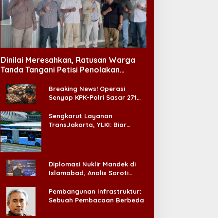
elang Muktamar Ke-35
U, Majelis Dzikir Al-Yasmin
Asal Purba Taring Tarantula
elar Doa Bersama untuk
Dinilai Meresahkan, Ratusan Warga
ersatuan Bangsa
Tanda Tangani Petisi Penolakan
Tempat Hiburan Malam di CitraLand
Breaking News! Operasi
Senyap KPK-Polri Sasar 271
Pabrik di Madura dan Akan
Ada ‘Badai Pemeriksaan’
Sengkarut Layanan
TransJakarta, YLKI: Biar
Cepat, Adakan Forum Dialog
Konsumen!
Diplomasi Nuklir Mandek di
Islamabad, Analis Soroti
Standar Ganda Washington
Pembangunan Infrastruktur:
Sebuah Pembacaan Berbeda