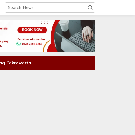
ng Cakrawarta