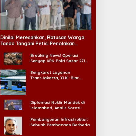
Politika
Dinilai Meresahkan, Ratusan Warga
Jokowi Sebut Sulit Stabilisasik
Tanda Tangani Petisi Penolakan
Tempat Hiburan Malam di CitraLand
APT2PHI: Tidak Sulit, Asal Ada 
Breaking News! Operasi
Senyap KPK-Polri Sasar 271
rch 12, 2023
Pabrik di Madura dan Akan
Ada ‘Badai Pemeriksaan’
Sengkarut Layanan
TransJakarta, YLKI: Biar
Cepat, Adakan Forum Dialog
Konsumen!
Diplomasi Nuklir Mandek di
Islamabad, Analis Soroti
Standar Ganda Washington
Pembangunan Infrastruktur:
Sebuah Pembacaan Berbeda