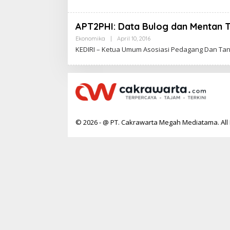
APT2PHI: Data Bulog dan Mentan T
Ekonomika
|
April 10, 2016
B
Y
KEDIRI – Ketua Umum Asosiasi Pedagang Dan Tan
C
A
K
R
A
W
A
R
T
A
© 2026 - @ PT. Cakrawarta Megah Mediatama. All 