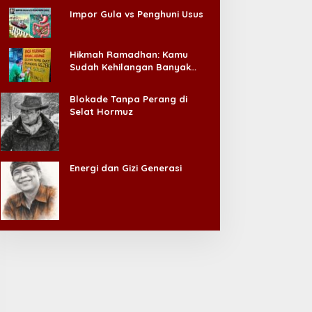
IPA Makin Diminati,
Impor Gula vs Penghuni Usus
iplomasi RI di Pasifik Kian
Jalur Hukum KDMP
enguat
Hikmah Ramadhan: Kamu
Sudah Kehilangan Banyak
Hal, Jangan Sampai
Kehilangan Diri Sendiri!
Blokade Tanpa Perang di
Selat Hormuz
Energi dan Gizi Generasi