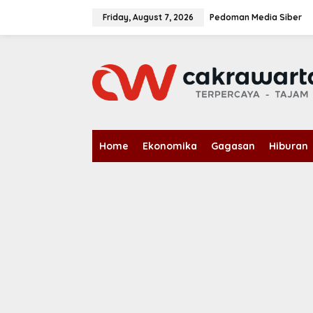
S
k
Friday, August 7, 2026
Pedoman Media Siber
i
p
t
o
c
o
n
t
e
n
Home
Ekonomika
Gagasan
Hiburan
t