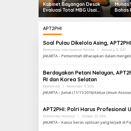
Kabinet Bayangan Desak
Munas 
m KDMP
Evaluasi Total MBG Usai
Bahas 
Rentetan Keracunan
Pereko
Massal
Dinilai
Bonus 
APT2PHI
Soal Pulau Dikelola Asing, APT2P
Ekonomika
,
Internasional
,
Politika
|
January 13, 2017
B
Y
JAKARTA – Pemerintah diharapkan dalam mengelu
C
A
K
R
Berdayakan Petani Nelayan, APT2
A
RI dan Korea Selatan
W
A
Ekonomika
|
November 11, 2016
B
R
Y
T
JAKARTA – Jumat (11/11/2016) Ketua Umum Asos
C
A
A
K
R
APT2PHI: Polri Harus Profesional 
A
W
Ekonomika
,
Nasional
|
October 23, 2016
B
A
Y
JAKARTA – Kasus beras oplosan yang terjadi di Pa
R
C
T
A