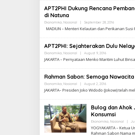
A
K
R
APT2PHI Dukung Rencana Pembang
A
di Natuna
W
A
Ekonomika
,
Nasional
|
September 28, 2016
B
R
Y
T
MADIUN – Menteri Kelautan dan Perikanan Susi P
C
A
A
K
R
APT2PHI: Sejahterakan Dulu Nelaya
A
W
Ekonomika
,
Nasional
|
August 9, 2016
B
A
Y
JAKARTA – Pernyataan Menko Maritim Luhut Binsa
R
C
T
A
A
K
R
Rahman Sabon: Semoga Nawacita
A
W
Ekonomika
,
Nasional
|
August 2, 2016
B
A
Y
JAKARTA– Presiden Joko Widodo (Jokowi) telah mel
R
C
T
A
A
K
R
Bulog dan Ahok 
A
Konsumsi
W
A
Ekonomika
,
Nasional
|
Ju
R
T
YOGYAKARTA – Ketua Um
A
Rahman Sabon Nama m