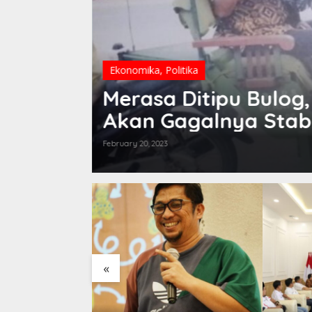
Ekonomika
,
Politika
 Gabah,
Merasa Ditipu Bulog
Serius!
Akan Gagalnya Stabi
February 20, 2023
«