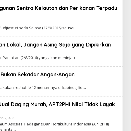
unan Sentra Kelautan dan Perikanan Terpadu
udjiastuti pada Selasa (27/9/2016) seusai
n Lokal, Jangan Asing Saja yang Dipikirkan
r Panjaitan (2/8/2016) yang akan meninjau
 Bukan Sekadar Angan-Angan
akukan reshuffle 12 menterinya di kabinet jilid
Jual Daging Murah, APT2PHI Nilai Tidak Layak
ne 9, 2016
B
Y
um Asosiasi Pedagang Dan Hortikultura Indonesia (APT2PHI)
C
eminta
A