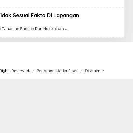
K
R
A
idak Sesuai Fakta Di Lapangan
W
A
R
i Tanaman Pangan Dan Holtikultura
T
A
Rights Reserved.
Pedoman Media Siber
Disclaimer