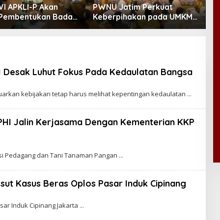
VI APKLI-P Akan
PWNU Jatim Perkuat
B
Pembentukan Badan
Keberpihakan pada UMKM
D
nomian UMKM RI,
Lewat Ekonomi Pancasila
M
 Penting Hadapi
Demografi
HI Desak Luhut Fokus Pada Kedaulatan Bangsa
arkan kebijakan tetap harus melihat kepentingan kedaulatan
PHI Jalin Kerjasama Dengan Kementerian KKP
iasi Pedagang dan Tani Tanaman Pangan
Usut Kasus Beras Oplos Pasar Induk Cipinang
sar Induk Cipinang Jakarta