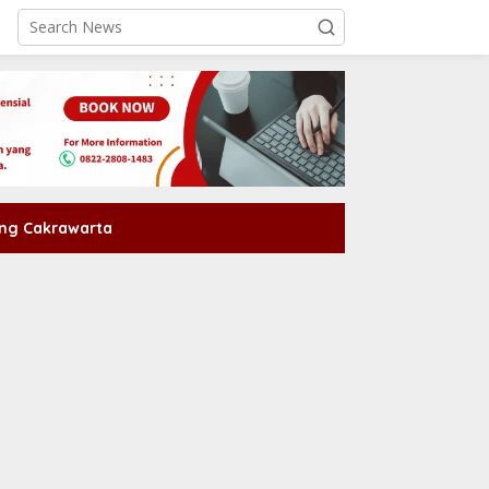
ng Cakrawarta