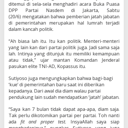
n
ditemui di sela-sela menghadiri acara Buka Puasa
y
DPP Partai Nasdem di Jakarta, Sabtu
a
(20/6) mengatakan bahwa pemberian jatah jabatan
P
u
di pemerintahan merupakan hal lumrah terjadi
n
dalam kancah politik.
y
a
“Ah biasa lah itu. Itu kan politik. Menteri-menteri
K
yang lain kan dari partai politik juga. Jadi sama saja
e
m
lah. Intinya yang ditunjuk itu memiliki kemampuan
a
atau tidak,” ujar mantan Komandan Jenderal
m
pasukan elite TNI-AD, Kopassus itu.
p
u
Sutiyoso juga mengungkapkan bahwa bagi-bagi
a
n
‘kue’ di pemerintahan baru saat ini diberikan
kepadanya. Dari awal dia diam walau partai
pendukung lain sudah mendapatkan ‘jatah’ jabatan.
“Saya kan 7 bulan tidak dapat apa-apa, diam saja.
Tak perlu dikotomikan partai per partai. Toh nanti
ada
fit and proper test.
InsyaAllah
saya siap