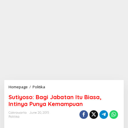
Homepage
/
Politika
S
u
Sutiyoso: Bagi Jabatan Itu Biasa,
t
i
Intinya Punya Kemampuan
y
o
Cakrawarta
June 20, 2015
Politika
s
o