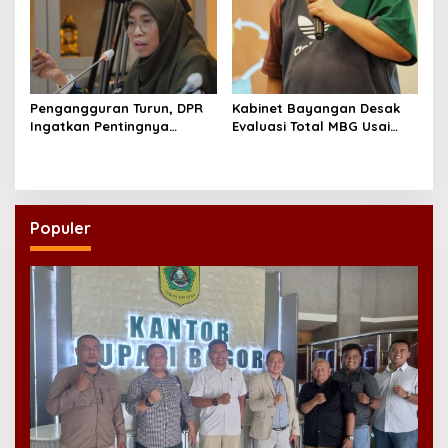
Pengangguran Turun, DPR
Kabinet Bayangan Desak
Ingatkan Pentingnya
Evaluasi Total MBG Usai
Menciptakan Pekerjaan
Rentetan Keracunan
yang Layak
Massal
Populer