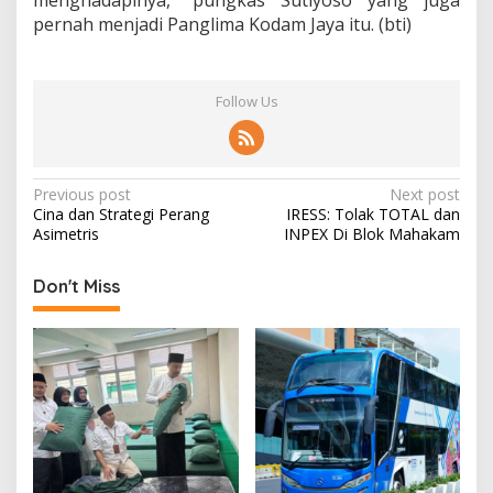
menghadapinya,” pungkas Sutiyoso yang juga
pernah menjadi Panglima Kodam Jaya itu. (bti)
Follow Us
P
Previous post
Next post
Cina dan Strategi Perang
IRESS: Tolak TOTAL dan
o
Asimetris
INPEX Di Blok Mahakam
s
t
Don't Miss
n
a
v
i
g
a