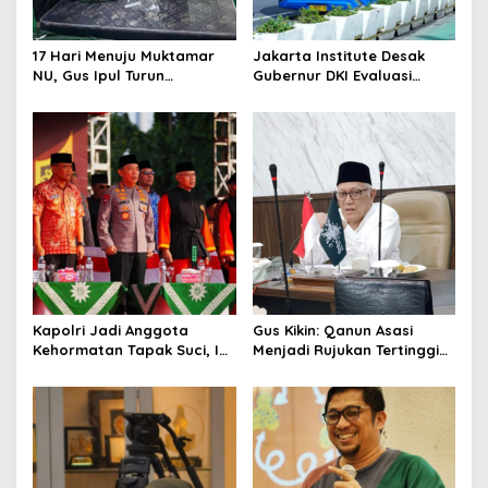
t
i
17 Hari Menuju Muktamar
Jakarta Institute Desak
o
NU, Gus Ipul Turun
Gubernur DKI Evaluasi
Langsung Tata Kamar
Transjakarta soal
n
Muktamirin
Penumpang Diturunkan
Kapolri Jadi Anggota
Gus Kikin: Qanun Asasi
Kehormatan Tapak Suci, Ini
Menjadi Rujukan Tertinggi
Pesannya untuk Kader
NU, Melampaui AD/ART