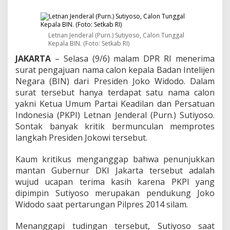
:
B
a
g
Letnan Jenderal (Purn.) Sutiyoso, Calon Tunggal
i
Kepala BIN. (Foto: Setkab RI)
J
a
JAKARTA
– Selasa (9/6) malam DPR RI menerima
b
surat pengajuan nama calon kepala Badan Intelijen
a
Negara (BIN) dari Presiden Joko Widodo. Dalam
t
surat tersebut hanya terdapat satu nama calon
a
n
yakni Ketua Umum Partai Keadilan dan Persatuan
I
Indonesia (PKPI) Letnan Jenderal (Purn.) Sutiyoso.
t
Sontak banyak kritik bermunculan memprotes
u
langkah Presiden Jokowi tersebut.
B
i
a
Kaum kritikus menganggap bahwa penunjukkan
s
mantan Gubernur DKI Jakarta tersebut adalah
a
wujud ucapan terima kasih karena PKPI yang
,
dipimpin Sutiyoso merupakan pendukung Joko
I
Widodo saat pertarungan Pilpres 2014 silam.
n
t
i
Menanggapi tudingan tersebut, Sutiyoso saat