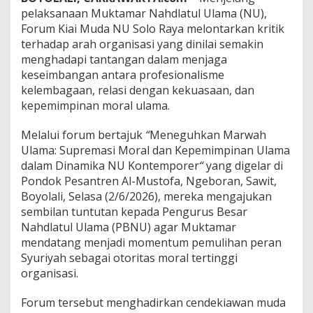
o
pelaksanaan Muktamar Nahdlatul Ulama (NU),
r
u
Forum Kiai Muda NU Solo Raya melontarkan kritik
m
terhadap arah organisasi yang dinilai semakin
K
menghadapi tantangan dalam menjaga
i
keseimbangan antara profesionalisme
a
kelembagaan, relasi dengan kekuasaan, dan
i
M
kepemimpinan moral ulama.
u
d
Melalui forum bertajuk
“
Meneguhkan Marwah
a
Ulama: Supremasi Moral dan Kepemimpinan Ulama
A
dalam Dinamika NU Kontemporer
“
yang digelar di
j
u
Pondok Pesantren Al-Mustofa, Ngeboran, Sawit,
k
Boyolali, Selasa (2/6/2026), mereka mengajukan
a
sembilan tuntutan kepada Pengurus Besar
n
Nahdlatul Ulama (PBNU) agar Muktamar
S
e
mendatang menjadi momentum pemulihan peran
m
Syuriyah sebagai otoritas moral tertinggi
b
organisasi.
i
l
Forum tersebut menghadirkan cendekiawan muda
a