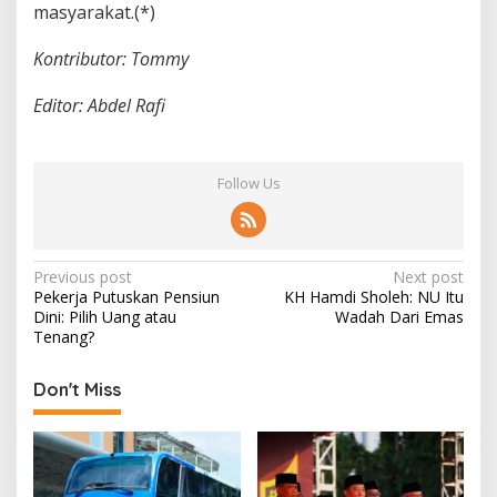
masyarakat.(*)
Kontributor: Tommy
Editor: Abdel Rafi
Follow Us
P
Previous post
Next post
Pekerja Putuskan Pensiun
KH Hamdi Sholeh: NU Itu
o
Dini: Pilih Uang atau
Wadah Dari Emas
s
Tenang?
t
Don't Miss
n
a
v