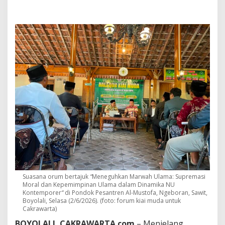
i
M
o
r
a
l
U
l
a
m
a
D
i
p
e
r
s
o
a
l
Suasana orum bertajuk
“
Meneguhkan Marwah Ulama: Supremasi
k
Moral dan Kepemimpinan Ulama dalam Dinamika NU
a
Kontemporer
“
di Pondok Pesantren Al-Mustofa, Ngeboran, Sawit,
n
Boyolali, Selasa (2/6/2026). (foto: forum kiai muda untuk
,
Cakrawarta)
F
BOYOLALI, CAKRAWARTA.com
– Menjelang