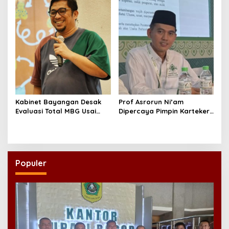
yang Layak
Kabinet Bayangan Desak
Prof Asrorun Ni’am
Evaluasi Total MBG Usai
Dipercaya Pimpin Karteker
Rentetan Keracunan
PWNU Jambi, Dinilai Simbol
Massal
Regenerasi Kepemimpinan
NU
Populer