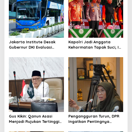
i
g
a
t
i
o
Jakarta Institute Desak
Kapolri Jadi Anggota
Gubernur DKI Evaluasi
Kehormatan Tapak Suci, Ini
n
Transjakarta soal
Pesannya untuk Kader
Penumpang Diturunkan
Gus Kikin: Qanun Asasi
Pengangguran Turun, DPR
Menjadi Rujukan Tertinggi
Ingatkan Pentingnya
NU, Melampaui AD/ART
Menciptakan Pekerjaan