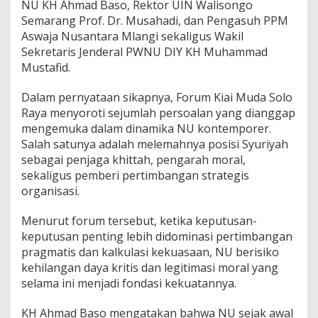
n
NU KH Ahmad Baso, Rektor UIN Walisongo
T
Semarang Prof. Dr. Musahadi, dan Pengasuh PPM
u
Aswaja Nusantara Mlangi sekaligus Wakil
n
Sekretaris Jenderal PWNU DIY KH Muhammad
t
Mustafid.
u
t
a
Dalam pernyataan sikapnya, Forum Kiai Muda Solo
n
Raya menyoroti sejumlah persoalan yang dianggap
u
mengemuka dalam dinamika NU kontemporer.
n
Salah satunya adalah melemahnya posisi Syuriyah
t
u
sebagai penjaga khittah, pengarah moral,
k
sekaligus pemberi pertimbangan strategis
P
organisasi.
B
N
Menurut forum tersebut, ketika keputusan-
U
keputusan penting lebih didominasi pertimbangan
pragmatis dan kalkulasi kekuasaan, NU berisiko
kehilangan daya kritis dan legitimasi moral yang
selama ini menjadi fondasi kekuatannya.
KH Ahmad Baso mengatakan bahwa NU sejak awal