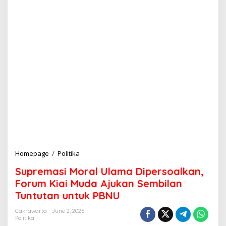
Homepage
/
Politika
S
u
Supremasi Moral Ulama Dipersoalkan,
p
r
Forum Kiai Muda Ajukan Sembilan
e
Tuntutan untuk PBNU
m
a
Cakrawarta
June 2, 2026
s
Politika