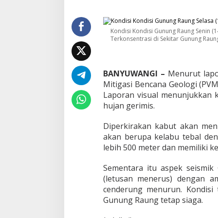
u
n
u
n
Kondisi Kondisi Gunung Raung Senin (14
g
Terkonsentrasi di Sekitar Gunung Raun
R
a
u
BANYUWANGI –
Menurut lapo
n
g
Mitigasi Bencana Geologi (PVM
T
Laporan visual menunjukkan k
e
hujan gerimis.
t
a
Diperkirakan kabut akan men
p
S
akan berupa kelabu tebal den
i
lebih 500 meter dan memiliki k
a
g
Sementara itu aspek seismik
a
(letusan menerus) dengan 
cenderung menurun. Kondisi
Gunung Raung tetap siaga.