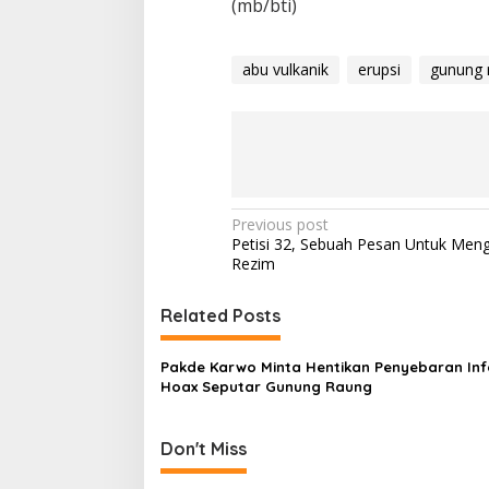
(mb/bti)
abu vulkanik
erupsi
gunung 
P
Previous post
Petisi 32, Sebuah Pesan Untuk Men
o
Rezim
s
t
Related Posts
n
Pakde Karwo Minta Hentikan Penyebaran Inf
a
Hoax Seputar Gunung Raung
v
i
Don't Miss
g