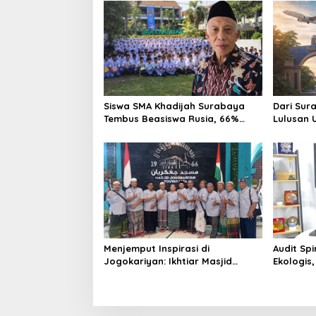
a
t
i
o
n
Siswa SMA Khadijah Surabaya
Dari Sur
Tembus Beasiswa Rusia, 66%
Lulusan U
Lolos PTN lewat Jalur Prestasi
Tembus I
Menjemput Inspirasi di
Audit Spi
Jogokariyan: Ikhtiar Masjid
Ekologis
Hikmatul Hakim Mewujudkan
Indonesi
Manajemen Berbasis Umat