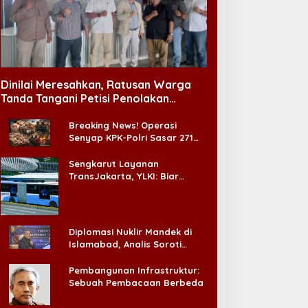
Dinilai Meresahkan, Ratusan Warga
Tanda Tangani Petisi Penolakan
Tempat Hiburan Malam di CitraLand
Breaking News! Operasi
Senyap KPK-Polri Sasar 271
Pabrik di Madura dan Akan
Ada ‘Badai Pemeriksaan’
Sengkarut Layanan
TransJakarta, YLKI: Biar
Cepat, Adakan Forum Dialog
Konsumen!
Diplomasi Nuklir Mandek di
Islamabad, Analis Soroti
Standar Ganda Washington
Pembangunan Infrastruktur:
Sebuah Pembacaan Berbeda