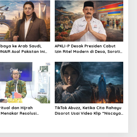
abaya ke Arab Saudi,
APKLI-P Desak Presiden Cabut
NAIR Asal Pakistan Ini
Izin Ritel Modern di Desa, Soroti
ndustri Kreatif Global
Nasib Warung Rakyat
ritual dan Hijrah
TikTok Abuzz, Ketika Cita Rahayu
, Menakar Resolusi
Disorot Usai Video Klip “Niscaya
a 2026
Nirkala” Dinilai Mencekam