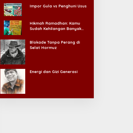
Impor Gula vs Penghuni Usus
Hikmah Ramadhan: Kamu
Sudah Kehilangan Banyak
Hal, Jangan Sampai
Kehilangan Diri Sendiri!
Blokade Tanpa Perang di
Selat Hormuz
Energi dan Gizi Generasi