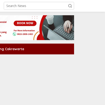
ng Cakrawarta