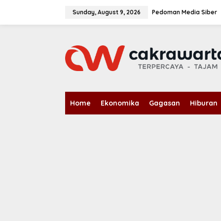
S
k
Sunday, August 9, 2026
Pedoman Media Siber
i
p
t
o
c
o
n
t
e
n
Home
Ekonomika
Gagasan
Hiburan
t