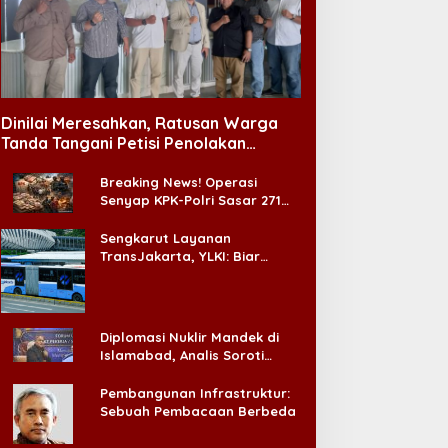
Dinilai Meresahkan, Ratusan Warga
Tanda Tangani Petisi Penolakan
Tempat Hiburan Malam di CitraLand
Breaking News! Operasi
Senyap KPK-Polri Sasar 271
Pabrik di Madura dan Akan
Ada ‘Badai Pemeriksaan’
Sengkarut Layanan
TransJakarta, YLKI: Biar
Cepat, Adakan Forum Dialog
Konsumen!
Diplomasi Nuklir Mandek di
Islamabad, Analis Soroti
Standar Ganda Washington
Pembangunan Infrastruktur:
Sebuah Pembacaan Berbeda