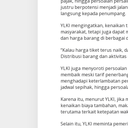
pajak, hingga persoalan persa
e
justru berpotensi menjadi ja
n
langsung kepada penumpang.
g
”
K
YLKI mengingatkan, kenaikan t
r
masyarakat, tetapi juga dapat 
i
dan harga barang di berbagai 
s
i
s
“Kalau harga tiket terus naik
M
Distribusi barang dan aktivitas 
a
s
YLKI juga menyoroti persoalan
k
membaik meski tarif penerbanga
a
p
menghadapi keterlambatan pe
a
jadwal sepihak, hingga persoal
i
!
Karena itu, menurut YLKI, jik
kenaikan biaya tambahan, maka
terutama terkait ketepatan wa
Selain itu, YLKI meminta peme