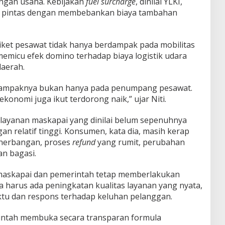
ingan usaha. Kebijakan
fuel surcharge
, dinilai YLKI,
lan pintas dengan membebankan biaya tambahan
iket pesawat tidak hanya berdampak pada mobilitas
memicu efek domino terhadap biaya logistik udara
daerah.
, dampaknya bukan hanya pada penumpang pesawat.
ekonomi juga ikut terdorong naik,” ujar Niti.
 layanan maskapai yang dinilai belum sepenuhnya
n relatif tinggi. Konsumen, kata dia, masih kerap
nerbangan, proses
refund
yang rumit, perubahan
an bagasi.
a maskapai dan pemerintah tetap memberlakukan
 harus ada peningkatan kualitas layanan yang nyata,
ktu dan respons terhadap keluhan pelanggan.
rintah membuka secara transparan formula