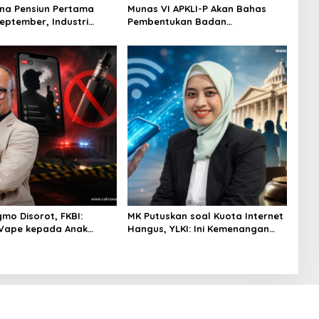
na Pensiun Pertama
Munas VI APKLI-P Akan Bahas
September, Industri
Pembentukan Badan
Ekosistem Pensiun
Perekonomian UMKM RI, Dinilai
jutan
Penting Hadapi Bonus Demografi
gmo Disorot, FKBI:
MK Putuskan soal Kuota Internet
 Vape kepada Anak
Hangus, YLKI: Ini Kemenangan
si Masuk Ranah Pidana
Konsumen