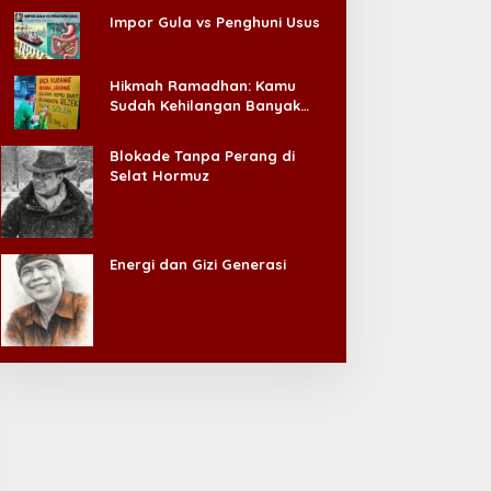
Impor Gula vs Penghuni Usus
Hikmah Ramadhan: Kamu
Sudah Kehilangan Banyak
Hal, Jangan Sampai
Kehilangan Diri Sendiri!
Blokade Tanpa Perang di
Selat Hormuz
Energi dan Gizi Generasi