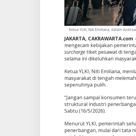
a
n
g
a
n
J
Ketua YLKI, Niti Emiliana, dalam ilustrasi
a
JAKARTA, CAKRAWARTA.com
–
d
mengecam kebijakan pemerint
i
surcharge
tiket pesawat di ten
k
a
selama ini dikeluhkan masyarak
n
P
Ketua YLKI,
Niti Emiliana
, meni
e
masyarakat di tengah melemah
n
sepenuhnya pulih.
u
m
p
“Jangan sampai konsumen teru
a
struktural industri penerbangan
n
Sabtu (16/5/2026).
g
“
T
Menurut YLKI, pemerintah seh
a
penerbangan, mulai dari tata ni
m