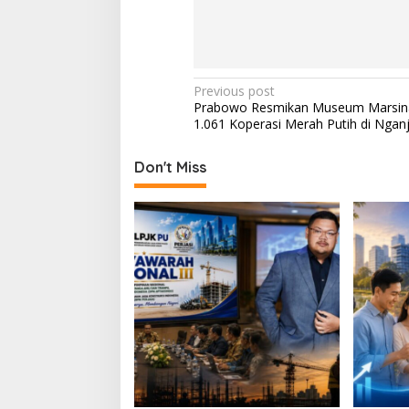
P
Previous post
Prabowo Resmikan Museum Marsin
o
1.061 Koperasi Merah Putih di Ngan
s
t
Don't Miss
n
a
v
i
g
a
t
i
o