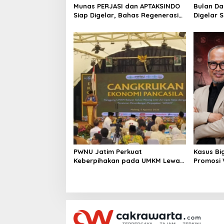
Munas PERJASI dan APTAKSINDO
Bulan Da
n
Siap Digelar, Bahas Regenerasi
Digelar 
hingga Revisi AD/ART
Perkuat 
Berkelan
PWNU Jatim Perkuat
Kasus Bi
Keberpihakan pada UMKM Lewat
Promosi
Ekonomi Pancasila
Berpoten