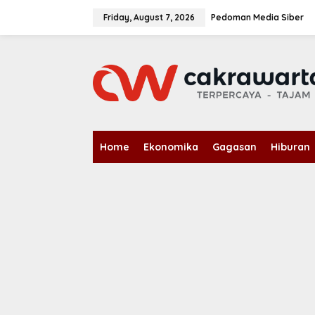
S
k
Friday, August 7, 2026
Pedoman Media Siber
i
p
t
o
c
o
n
t
e
n
Home
Ekonomika
Gagasan
Hiburan
t