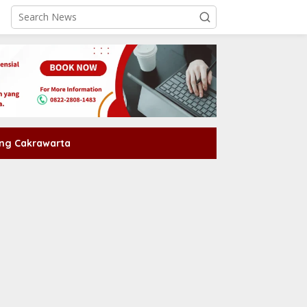
ng Cakrawarta