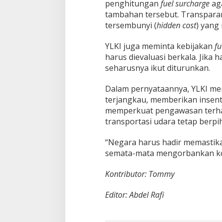
penghitungan
fuel surcharge
aga
tambahan tersebut. Transparan
tersembunyi (
hidden cost
) yang
YLKI juga meminta kebijakan
fu
harus dievaluasi berkala. Jika 
seharusnya ikut diturunkan.
Dalam pernyataannya, YLKI me
terjangkau, memberikan insentif
memperkuat pengawasan terha
transportasi udara tetap berp
“Negara harus hadir memastikan
semata-mata mengorbankan kon
Kontributor: Tommy
Editor: Abdel Rafi