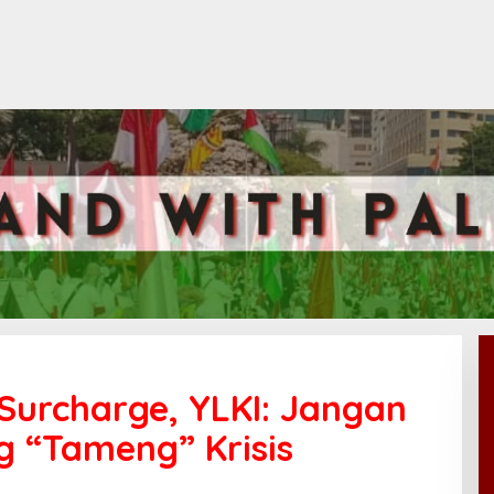
 Surcharge, YLKI: Jangan
 “Tameng” Krisis