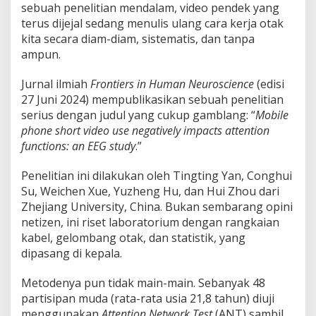
sebuah penelitian mendalam, video pendek yang
terus dijejal sedang menulis ulang cara kerja otak
kita secara diam-diam, sistematis, dan tanpa
ampun.
Jurnal ilmiah
Frontiers in Human Neuroscience
(edisi
27 Juni 2024) mempublikasikan sebuah penelitian
serius dengan judul yang cukup gamblang: “
Mobile
phone short video use negatively impacts attention
functions: an EEG study
.”
Penelitian ini dilakukan oleh Tingting Yan, Conghui
Su, Weichen Xue, Yuzheng Hu, dan Hui Zhou dari
Zhejiang University, China. Bukan sembarang opini
netizen, ini riset laboratorium dengan rangkaian
kabel, gelombang otak, dan statistik, yang
dipasang di kepala.
Metodenya pun tidak main-main. Sebanyak 48
partisipan muda (rata-rata usia 21,8 tahun) diuji
menggunakan
Attention Network Test
(ANT) sambil