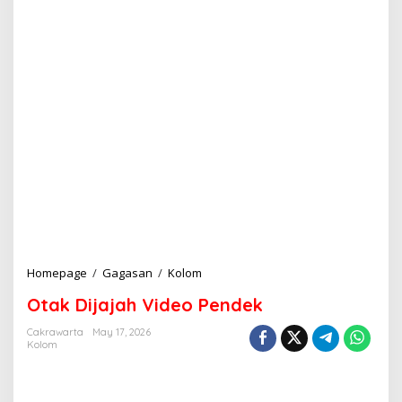
Homepage
/
Gagasan
/
Kolom
O
t
Otak Dijajah Video Pendek
a
k
Cakrawarta
May 17, 2026
D
Kolom
i
j
a