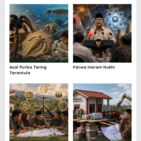
a
v
i
g
a
t
i
o
Asal Purba Taring
Fatwa Haram Nuklir
n
Tarantula