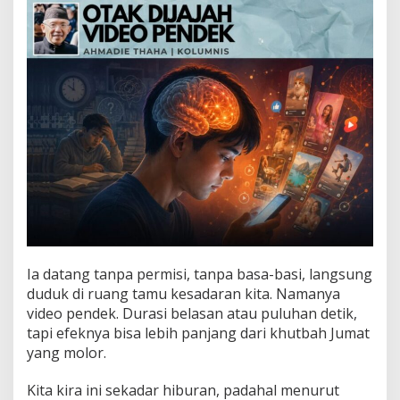
j
a
h
V
i
d
e
o
P
e
n
d
e
k
Ia datang tanpa permisi, tanpa basa-basi, langsung
duduk di ruang tamu kesadaran kita. Namanya
video pendek. Durasi belasan atau puluhan detik,
tapi efeknya bisa lebih panjang dari khutbah Jumat
yang molor.
Kita kira ini sekadar hiburan, padahal menurut