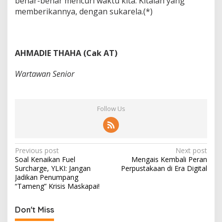
benar-benar mencuri waktu kita. Kitalah yang
memberikannya, dengan sukarela.(*)
AHMADIE THAHA (Cak AT)
Wartawan Senior
Follow Us
P
Previous post
Next post
Soal Kenaikan Fuel
Mengais Kembali Peran
o
Surcharge, YLKI: Jangan
Perpustakaan di Era Digital
s
Jadikan Penumpang
“Tameng” Krisis Maskapai!
t
n
Don't Miss