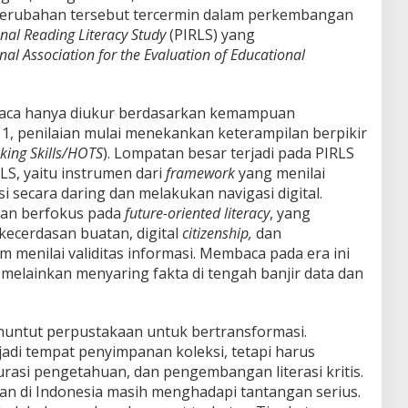
. Perubahan tersebut tercermin dalam perkembangan
onal Reading Literacy Study
(PIRLS) yang
nal Association for the Evaluation of Educational
mbaca hanya diukur berdasarkan kemampuan
1, penilaian mulai menekankan keterampilan berpikir
king Skills/HOTS
). Lompatan besar terjadi pada PIRLS
LS, yaitu instrumen dari
framework
yang menilai
ecara daring dan melakukan navigasi digital.
kan berfokus pada
future-oriented literacy
, yang
i kecerdasan buatan, digital
citizenship,
dan
m menilai validitas informasi. Membaca pada era ini
melainkan menyaring fakta di tengah banjir data dan
nuntut perpustakaan untuk bertransformasi.
adi tempat penyimpanan koleksi, tetapi harus
rasi pengetahuan, dan pengembangan literasi kritis.
an di Indonesia masih menghadapi tantangan serius.