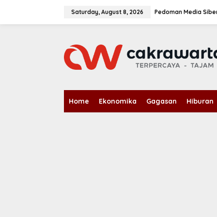
S
k
Saturday, August 8, 2026
Pedoman Media Sibe
i
p
t
o
c
o
n
t
e
n
Home
Ekonomika
Gagasan
Hiburan
t