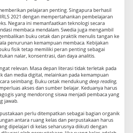
emberikan pelajaran penting. Singapura berhasil
 PIRLS 2021 dengan mempertahankan pembelajaran
ks. Negara ini memanfaatkan teknologi secara
ondasi membaca mendalam. Swedia juga mengambil
embalikan buku cetak dan praktik menulis tangan ke
gejala penurunan kemampuan membaca. Kebijakan
ku fisik tetap memiliki peran penting sebagai
ukan nalar, konsentrasi, dan daya analitis.
angat relevan. Masa depan literasi tidak terletak pada
k dan media digital, melainkan pada kemampuan
ecara seimbang. Buku cetak mendukung
deep reading,
emperluas akses dan sumber belajar. Keduanya harus
agogis yang mendorong siswa menjadi pembaca yang
ng jawab.
pustakaan perlu ditempatkan sebagai bagian organik
ungan antara ruang kelas dan perpustakaan harus
yang dipelajari di kelas seharusnya diikuti dengan
ikurasi oleh perpustakaan. Jika ruang kelas adalah