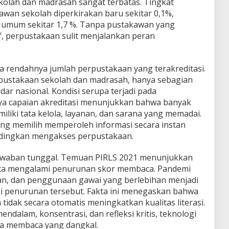
kolah dan madrasah sangat terbatas. Tingkat
an sekolah diperkirakan baru sekitar 0,1%,
umum sekitar 1,7 %. Tanpa pustakawan yang
f, perpustakaan sulit menjalankan peran
 rendahnya jumlah perpustakaan yang terakreditasi.
erpustakaan sekolah dan madrasah, hanya sebagian
dar nasional. Kondisi serupa terjadi pada
a capaian akreditasi menunjukkan bahwa banyak
iki tata kelola, layanan, dan sarana yang memadai.
ng memilih memperoleh informasi secara instan
andingkan mengakses perpustakaan.
 jawaban tunggal. Temuan PIRLS 2021 menunjukkan
rta mengalami penurunan skor membaca. Pandemi
an, dan penggunaan gawai yang berlebihan menjadi
i penurunan tersebut. Fakta ini menegaskan bahwa
tidak secara otomatis meningkatkan kualitas literasi.
lam, konsentrasi, dan refleksi kritis, teknologi
a membaca yang dangkal.