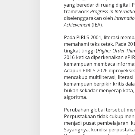
yang beredar di ruang digital
framework
Progress in Internati
diselenggarakan oleh
Internatio
Achievement
(IEA).
Pada PIRLS 2001, literasi me
memahami teks cetak. Pada 201
tingkat tinggi (
Higher Order Thin
2016 ketika diperkenalkan ePIR
kemampuan membaca informasi s
Adapun PIRLS 2026 diproyeksi
mencakup multiliterasi, literas
kemampuan berpikir kritis dala
bukan sekadar menyerap kata, 
algoritma.
Perubahan global tersebut me
Perpustakaan tidak cukup menj
menjadi pusat pembelajaran, ku
Sayangnya, kondisi perpustaka