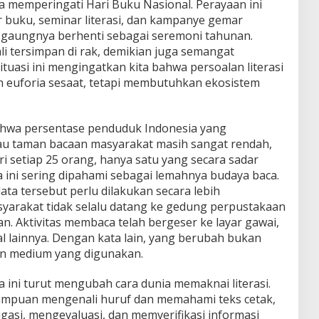
a memperingati Hari Buku Nasional. Perayaan ini
r buku, seminar literasi, dan kampanye gemar
 gaungnya berhenti sebagai seremoni tahunan.
li tersimpan di rak, demikian juga semangat
uasi ini mengingatkan kita bahwa persoalan literasi
an euforia sesaat, tetapi membutuhkan ekosistem
hwa persentase penduduk Indonesia yang
u taman bacaan masyarakat masih sangat rendah,
dari setiap 25 orang, hanya satu yang secara sadar
 ini sering dipahami sebagai lemahnya budaya baca.
a tersebut perlu dilakukan secara lebih
masyarakat tidak selalu datang ke gedung perpustakaan
 Aktivitas membaca telah bergeser ke layar gawai,
l lainnya. Dengan kata lain, yang berubah bukan
n medium yang digunakan.
ni turut mengubah cara dunia memaknai literasi.
emampuan mengenali huruf dan memahami teks cetak,
asi, mengevaluasi, dan memverifikasi informasi