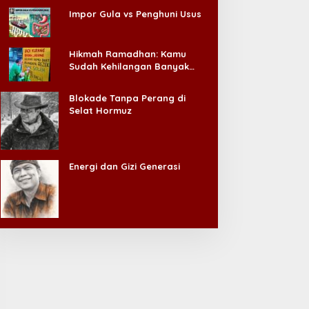
Impor Gula vs Penghuni Usus
Hikmah Ramadhan: Kamu
Sudah Kehilangan Banyak
Hal, Jangan Sampai
Kehilangan Diri Sendiri!
Blokade Tanpa Perang di
Selat Hormuz
Energi dan Gizi Generasi