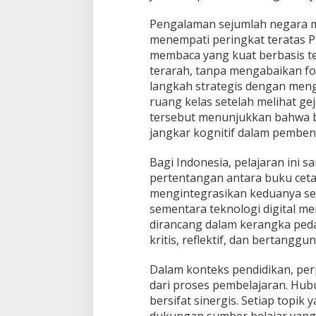
Pengalaman sejumlah negara m
menempati peringkat teratas
membaca yang kuat berbasis te
terarah, tanpa mengabaikan f
langkah strategis dengan meng
ruang kelas setelah melihat 
tersebut menunjukkan bahwa bu
jangkar kognitif dalam pembent
Bagi Indonesia, pelajaran ini s
pertentangan antara buku ceta
mengintegrasikan keduanya s
sementara teknologi digital m
dirancang dalam kerangka ped
kritis, reflektif, dan bertanggu
Dalam konteks pendidikan, per
dari proses pembelajaran. Hub
bersifat sinergis. Setiap topik 
dukungan sumber belajar yang d