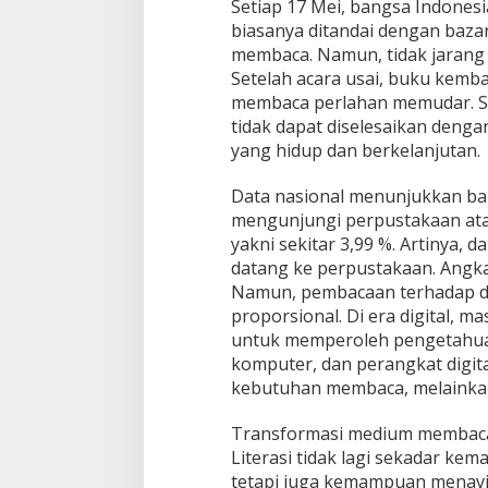
Setiap 17 Mei, bangsa Indonesi
biasanya ditandai dengan baza
membaca. Namun, tidak jarang
Setelah acara usai, buku kemba
membaca perlahan memudar. Sit
tidak dapat diselesaikan deng
yang hidup dan berkelanjutan.
Data nasional menunjukkan ba
mengunjungi perpustakaan ata
yakni sekitar 3,99 %. Artinya, 
datang ke perpustakaan. Angka
Namun, pembacaan terhadap dat
proporsional. Di era digital, 
untuk memperoleh pengetahuan.
komputer, dan perangkat digita
kebutuhan membaca, melainka
Transformasi medium membaca i
Literasi tidak lagi sekadar k
tetapi juga kemampuan menavig