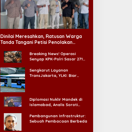
Dinilai Meresahkan, Ratusan Warga
Tanda Tangani Petisi Penolakan
Tempat Hiburan Malam di CitraLand
Breaking News! Operasi
Senyap KPK-Polri Sasar 271
Pabrik di Madura dan Akan
Ada ‘Badai Pemeriksaan’
Sengkarut Layanan
TransJakarta, YLKI: Biar
Cepat, Adakan Forum Dialog
Konsumen!
Diplomasi Nuklir Mandek di
Islamabad, Analis Soroti
Standar Ganda Washington
Pembangunan Infrastruktur:
Sebuah Pembacaan Berbeda