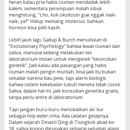
heran kalau pria habis ciuman mendadak lebih
kalem, sementara perempuan malah sibuk
menghitung, “Lho, kok oksitosin gue nggak naik-
naik, ya?” Hidup memang misterius: bahkan
hormon bisa pilih kasih.
Lebih jauh lagi, Gallup & Burch menuliskan di
“Evolutionary Psychology” bahwa lewat ciuman dan
saliva, manusia sedang melakukan tes
laboratorium instan untuk mengecek “kecocokan
genetik”. Jadi kalau ada pasangan yang habis
ciuman malah pengin muntah, bisa jadi itu bukan
sekadar karena bau pete, tapi alarm biologis
bahwa sistem kekebalan tubuh mereka tidak cocok.
Saliva, dalam hal ini, jadi konsultan genetika gratis,
tanpa perlu antre di laboratorium.
Tapi jangan buru-buru menobatkan air liur
sebagai
holy water
cinta. Ada catatan gelapnya.
Dalam sejarah Dinasti Qing di Tiongkok abad ke-
18, saliva konon digunakan sebagai pelumas alami.