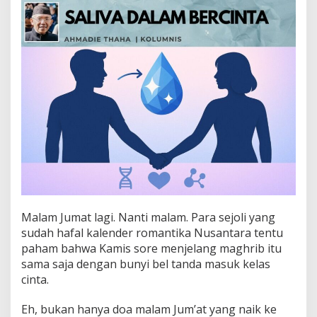
l
a
m
B
e
r
c
i
n
t
a
Malam Jumat lagi. Nanti malam. Para sejoli yang
sudah hafal kalender romantika Nusantara tentu
paham bahwa Kamis sore menjelang maghrib itu
sama saja dengan bunyi bel tanda masuk kelas
cinta.
Eh, bukan hanya doa malam Jum’at yang naik ke