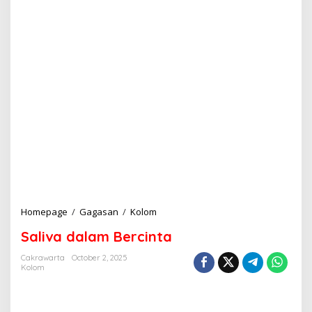
Homepage
/
Gagasan
/
Kolom
S
a
Saliva dalam Bercinta
l
i
Cakrawarta
October 2, 2025
v
Kolom
a
d
a