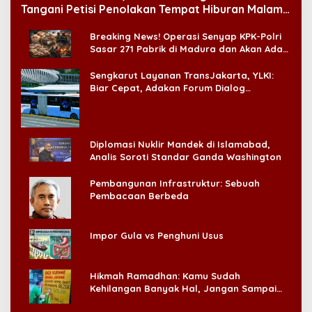
Tangani Petisi Penolakan Tempat Hiburan Malam
di CitraLand
Breaking News! Operasi Senyap KPK-Polri
Sasar 271 Pabrik di Madura dan Akan Ada
‘Badai Pemeriksaan’
Sengkarut Layanan TransJakarta, YLKI:
Biar Cepat, Adakan Forum Dialog
Konsumen!
Diplomasi Nuklir Mandek di Islamabad,
Analis Soroti Standar Ganda Washington
Pembangunan Infrastruktur: Sebuah
Pembacaan Berbeda
Impor Gula vs Penghuni Usus
Hikmah Ramadhan: Kamu Sudah
Kehilangan Banyak Hal, Jangan Sampai
Kehilangan Diri Sendiri!