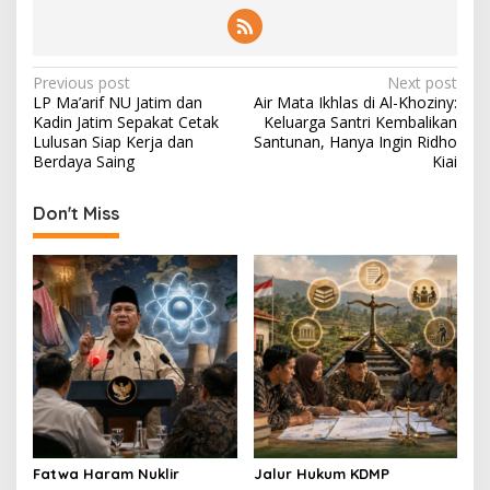
P
Previous post
Next post
LP Ma’arif NU Jatim dan
Air Mata Ikhlas di Al-Khoziny:
o
Kadin Jatim Sepakat Cetak
Keluarga Santri Kembalikan
s
Lulusan Siap Kerja dan
Santunan, Hanya Ingin Ridho
Berdaya Saing
Kiai
t
n
Don't Miss
a
v
i
g
a
t
i
o
Fatwa Haram Nuklir
Jalur Hukum KDMP
n