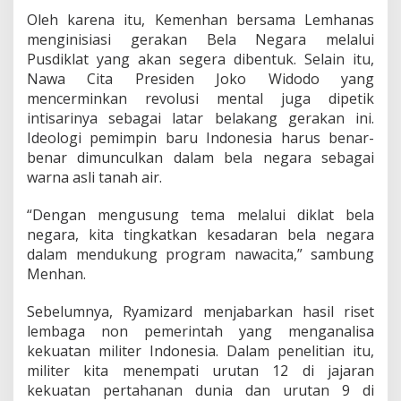
k
Oleh karena itu, Kemenhan bersama Lemhanas
a
n
menginisiasi gerakan Bela Negara melalui
H
Pusdiklat yang akan segera dibentuk. Selain itu,
a
Nawa Cita Presiden Joko Widodo yang
n
mencerminkan revolusi mental juga dipetik
y
a
intisarinya sebagai latar belakang gerakan ini.
P
Ideologi pemimpin baru Indonesia harus benar-
e
benar dimunculkan dalam bela negara sebagai
r
warna asli tanah air.
s
o
a
“Dengan mengusung tema melalui diklat bela
l
negara, kita tingkatkan kesadaran bela negara
a
dalam mendukung program nawacita,” sambung
n
Menhan.
S
e
n
Sebelumnya, Ryamizard menjabarkan hasil riset
j
lembaga non pemerintah yang menganalisa
a
kekuatan militer Indonesia. Dalam penelitian itu,
t
militer kita menempati urutan 12 di jajaran
a
kekuatan pertahanan dunia dan urutan 9 di