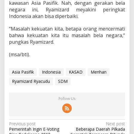
kawasan Asia Pasifik. Nah, dengan gerakan bela
negara ini, Ryamizard meyakini peringkat
Indonesia akan bisa diperbaiki.
“Masalah kekuatan kita, betapa orang mencermati
bahwa kekuatan kita itu masalah bela negara,”
pungkas Ryamizard.
(msa/bti).
Asia Pasifik
Indonesia
KASAD
Menhan
Ryamizard Ryacudu
SDM
Follow Us
P
Previous post
Next post
Pemerintah Ingin E-Voting
Beberapa Daerah Pilkada
o