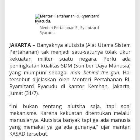
d
:
P
e
r
Menteri Pertahanan RI, Ryamizard
t
Ryacudu.
a
h
JAKARTA
– Banyaknya alutsista (Alat Utama Sistem
a
n
Pertahanan) tak menjadi satu-satunya tolak ukur
a
kekuatan militer suatu negara. Perlu ada
n
peningkatan kualitas SDM (Sumber Daya Manusia)
S
yang mumpuni sebagai
man behind the gun
. Hal
u
tersebut dijelaskan oleh Menteri Pertahanan RI,
a
t
Ryamizard Ryacudu di kantor Kemhan, Jakarta,
u
Jumat (31/7).
N
e
“Ini bukan tentang alutsita saja, tapi soal
g
mekanisme. Karena kekuatan ditentukan melalui
a
r
manusianya. Alutsista banyak tapi ga ada manusia
a
yang memakai ya ga ada gunanya,” ujar mantan
B
KASAD tersebut.
u