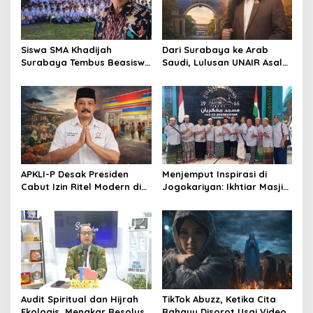
Siswa SMA Khadijah
Dari Surabaya ke Arab
Surabaya Tembus Beasiswa
Saudi, Lulusan UNAIR Asal
Rusia, 66% Lolos PTN lewat
Pakistan Ini Tembus Industri
Jalur Prestasi
Kreatif Global
APKLI-P Desak Presiden
Menjemput Inspirasi di
Cabut Izin Ritel Modern di
Jogokariyan: Ikhtiar Masjid
Desa, Soroti Nasib Warung
Hikmatul Hakim
Rakyat
Mewujudkan Manajemen
Berbasis Umat
Audit Spiritual dan Hijrah
TikTok Abuzz, Ketika Cita
Ekologis, Menakar Resolusi
Rahayu Disorot Usai Video