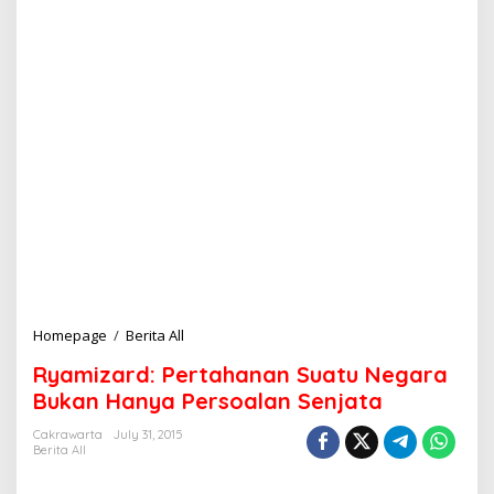
Homepage
/
Berita All
R
y
Ryamizard: Pertahanan Suatu Negara
a
m
Bukan Hanya Persoalan Senjata
i
z
Cakrawarta
July 31, 2015
Berita All
a
r