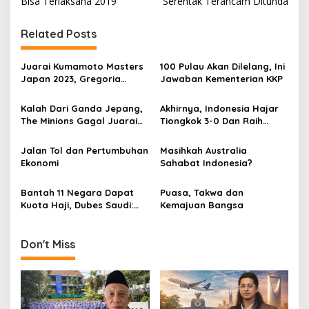
Bisa Terlaksana 2019
Serentak Terancam Ditunda
s
t
Related Posts
n
Juarai Kumamoto Masters
100 Pulau Akan Dilelang, Ini
a
Japan 2023, Gregoria
Jawaban Kementerian KKP
v
Mariska Tunjung Ciptakan
Sejarah
Kalah Dari Ganda Jepang,
Akhirnya, Indonesia Hajar
i
The Minions Gagal Juarai
Tiongkok 3-0 Dan Raih
g
Indonesia Masters 2021
Thomas Cup 2020
a
Jalan Tol dan Pertumbuhan
Masihkah Australia
Ekonomi
Sahabat Indonesia?
t
i
Bantah 11 Negara Dapat
Puasa, Takwa dan
Kuota Haji, Dubes Saudi:
Kemajuan Bangsa
o
Hoax!
n
Don't Miss