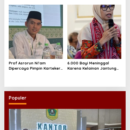
Menciptakan Pekerjaan
Rentetan Keracunan
yang Layak
Massal
Prof Asrorun Ni’am
6.000 Bayi Meninggal
Dipercaya Pimpin Karteker
Karena Kelainan Jantung
PWNU Jambi, Dinilai Simbol
Bawaan, DPR Desak
Regenerasi Kepemimpinan
Pemerataan Operasi
NU
Jantung Anak
Populer