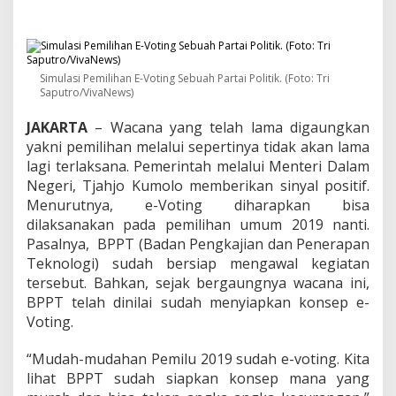
a
h
I
n
g
Simulasi Pemilihan E-Voting Sebuah Partai Politik. (Foto: Tri
i
Saputro/VivaNews)
n
E
JAKARTA
– Wacana yang telah lama digaungkan
-
V
yakni pemilihan melalui sepertinya tidak akan lama
o
lagi terlaksana. Pemerintah melalui Menteri Dalam
t
Negeri, Tjahjo Kumolo memberikan sinyal positif.
i
Menurutnya, e-Voting diharapkan bisa
n
dilaksanakan pada pemilihan umum 2019 nanti.
g
B
Pasalnya, BPPT (Badan Pengkajian dan Penerapan
i
Teknologi) sudah bersiap mengawal kegiatan
s
tersebut. Bahkan, sejak bergaungnya wacana ini,
a
BPPT telah dinilai sudah menyiapkan konsep e-
T
e
Voting.
r
l
“Mudah-mudahan Pemilu 2019 sudah e-voting. Kita
a
lihat BPPT sudah siapkan konsep mana yang
k