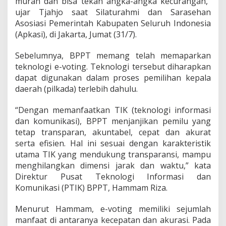
murah dan bisa tekan angka-angka kecurangan,”
s
a
ujar Tjahjo saat Silaturahmi dan Sarasehan
n
Asosiasi Pemerintah Kabupaten Seluruh Indonesia
a
(Apkasi), di Jakarta, Jumat (31/7).
2
0
Sebelumnya, BPPT memang telah memaparkan
1
9
teknologi e-voting. Teknologi tersebut diharapkan
dapat digunakan dalam proses pemilihan kepala
daerah (pilkada) terlebih dahulu.
“Dengan memanfaatkan TIK (teknologi informasi
dan komunikasi), BPPT menjanjikan pemilu yang
tetap transparan, akuntabel, cepat dan akurat
serta efisien. Hal ini sesuai dengan karakteristik
utama TIK yang mendukung transparansi, mampu
menghilangkan dimensi jarak dan waktu,” kata
Direktur Pusat Teknologi Informasi dan
Komunikasi (PTIK) BPPT, Hammam Riza.
Menurut Hammam, e-voting memiliki sejumlah
manfaat di antaranya kecepatan dan akurasi. Pada