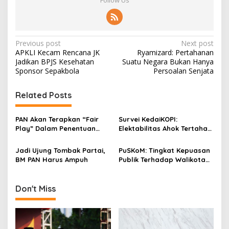
Follow Us
P
Previous post
Next post
APKLI Kecam Rencana JK
Ryamizard: Pertahanan
o
Jadikan BPJS Kesehatan
Suatu Negara Bukan Hanya
s
Sponsor Sepakbola
Persoalan Senjata
t
Related Posts
n
a
PAN Akan Terapkan “Fair
Survei KedaiKOPI:
v
Play” Dalam Penentuan
Elektabilitas Ahok Tertahan,
Bacaleg Pemilu 2019
Risma Menguat Tajam
i
Jadi Ujung Tombak Partai,
PuSKoM: Tingkat Kepuasan
g
BM PAN Harus Ampuh
Publik Terhadap Walikota
Rendah
a
t
Don't Miss
i
o