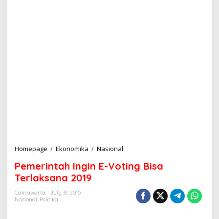
Homepage
/
Ekonomika
/
Nasional
P
e
Pemerintah Ingin E-Voting Bisa
m
e
Terlaksana 2019
r
i
Cakrawarta
July 31, 2015
Nasional
,
Politika
n
t