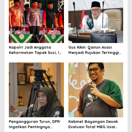
n
Kapolri Jadi Anggota
Gus Kikin: Qanun Asasi
Kehormatan Tapak Suci, Ini
Menjadi Rujukan Tertinggi
Pesannya untuk Kader
NU, Melampaui AD/ART
Pengangguran Turun, DPR
Kabinet Bayangan Desak
Ingatkan Pentingnya
Evaluasi Total MBG Usai