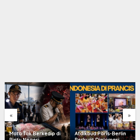
«
»
Mata Tak Berkedip di
Atdikbud Paris-Berlin
Pintu Negeri
Perkuat Diplomasi