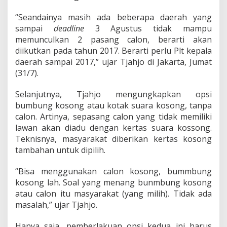
n
c
“Seandainya masih ada beberapa daerah yang
a
sampai
deadline
3 Agustus tidak mampu
m
D
memunculkan 2 pasang calon, berarti akan
i
diikutkan pada tahun 2017. Berarti perlu Plt kepala
t
daerah sampai 2017,” ujar Tjahjo di Jakarta, Jumat
u
(31/7).
n
d
a
Selanjutnya, Tjahjo mengungkapkan opsi
bumbung kosong atau kotak suara kosong, tanpa
calon. Artinya, sepasang calon yang tidak memiliki
lawan akan diadu dengan kertas suara kossong.
Teknisnya, masyarakat diberikan kertas kosong
tambahan untuk dipilih.
“Bisa menggunakan calon kosong, bummbung
kosong lah. Soal yang menang bunmbung kosong
atau calon itu masyarakat (yang milih). Tidak ada
masalah,” ujar Tjahjo.
Hanya saja, pemberlakuan opsi kedua ini harus