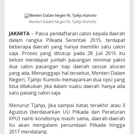
D
a
e
r
a
Menteri Dalam Negeri RI, Tjahjo Kumolo
h
P
JAKARTA
– Pasca pendaftaran calon kepala daerah
i
dalam rangka Pilkada Serentak 2015, terdapat
l
beberapa daerah yang hanya memiliki satu calon
k
saja. Proses yang ditutup pada 28 Juli 2015 itu
a
belum mendapat jumlah pasangan minimal yakni
d
a
dua calon pasangan tiap daerah sesuai aturan
S
yang ada. Menanggapi hal tersebut, Menteri Dalam
e
Negeri, Tjahjo Kumolo memaparkan dua opsi yang
r
bisa dilakukan jika dalam suatu daerah hanya ada
e
n
satu pasang calon saja.
t
a
Menurut Tjahjo, jika sampai batas terakhir atau 3
k
Agustus (berdasarkan UU Pilkada dan Peraturan
T
KPU) nanti kondisinya masih sama, daerah-daerah
e
r
itu akan mengalami penundaan Pilkada hingga
a
2017 mendatang.