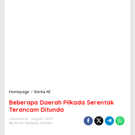
Homepage
/
Berita All
B
e
Beberapa Daerah Pilkada Serentak
b
e
Terancam Ditunda
r
a
Cakrawarta
August 1, 2015
Berita All
,
Nasional
,
Politika
p
a