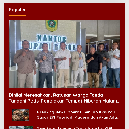
Populer
Dinilai Meresahkan, Ratusan Warga Tanda
Tangani Petisi Penolakan Tempat Hiburan Malam
di CitraLand
Breaking News! Operasi Senyap KPK-Polri
Sasar 271 Pabrik di Madura dan Akan Ada
‘Badai Pemeriksaan’
Sengkarut Layanan TransJakarta, YLKI: