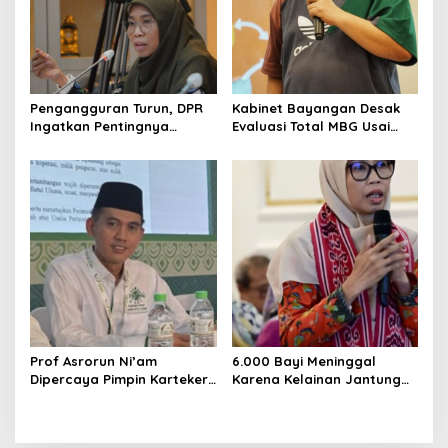
Pengangguran Turun, DPR
Kabinet Bayangan Desak
Ingatkan Pentingnya
Evaluasi Total MBG Usai
Menciptakan Pekerjaan
Rentetan Keracunan
yang Layak
Massal
Prof Asrorun Ni’am
6.000 Bayi Meninggal
Dipercaya Pimpin Karteker
Karena Kelainan Jantung
PWNU Jambi, Dinilai Simbol
Bawaan, DPR Desak
Regenerasi Kepemimpinan
Pemerataan Operasi
NU
Jantung Anak