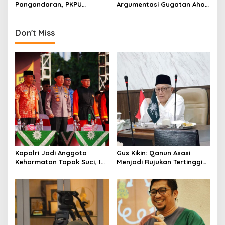
Pangandaran, PKPU
Argumentasi Gugatan Ahok
n
Terjunkan Tim Rescue dan
di MK
Salurkan Bantuan
Don't Miss
Kapolri Jadi Anggota
Gus Kikin: Qanun Asasi
Kehormatan Tapak Suci, Ini
Menjadi Rujukan Tertinggi
Pesannya untuk Kader
NU, Melampaui AD/ART