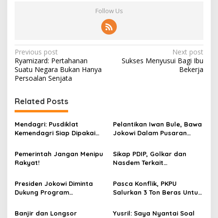
Follow Us
P
Previous post
Next post
Ryamizard: Pertahanan
Sukses Menyusui Bagi Ibu
o
Suatu Negara Bukan Hanya
Bekerja
s
Persoalan Senjata
t
Related Posts
n
a
Mendagri: Pusdiklat
Pelantikan Iwan Bule, Bawa
v
Kemendagri Siap Dipakai
Jokowi Dalam Pusaran
Untuk Rawat Pasien Covid-
Blunder Politik
i
19
Pemerintah Jangan Menipu
Sikap PDIP, Golkar dan
g
Rakyat!
Nasdem Terkait
Presidential Treshold
a
Inkonstitusional
Presiden Jokowi Diminta
Pasca Konflik, PKPU
t
Dukung Program
Salurkan 3 Ton Beras Untuk
i
Perlindungan Pulau Terluar
Pengungsi Rohingya
Banjir dan Longsor
Yusril: Saya Nyantai Soal
o