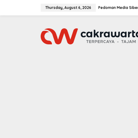
S
k
Thursday, August 6, 2026
Pedoman Media Sibe
i
p
t
o
c
o
n
t
e
n
t