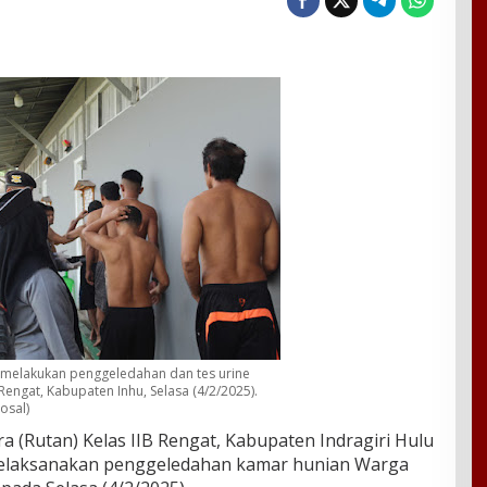
 melakukan penggeledahan dan tes urine
engat, Kabupaten Inhu, Selasa (4/2/2025).
osal)
 (Rutan) Kelas IIB Rengat, Kabupaten Indragiri Hulu
i melaksanakan penggeledahan kamar hunian Warga