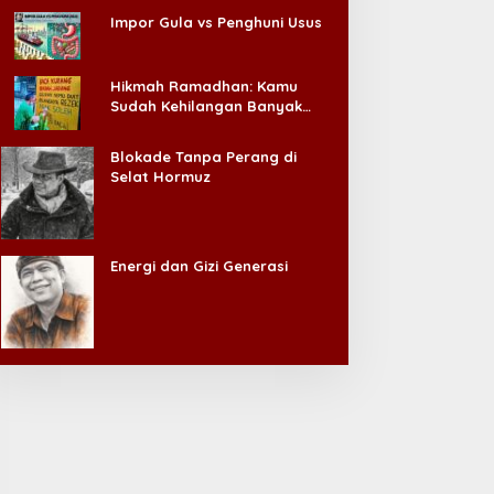
Impor Gula vs Penghuni Usus
Hikmah Ramadhan: Kamu
Sudah Kehilangan Banyak
Hal, Jangan Sampai
Kehilangan Diri Sendiri!
Blokade Tanpa Perang di
Selat Hormuz
Energi dan Gizi Generasi