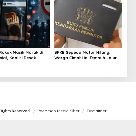
Rokok Masih Marak di
BPKB Sepeda Motor Hilang,
ial, Koalisi Desak
Warga Cimahi Ini Tempuh Jalur
ah Konsisten Tegakkan
Administratif Lewat Laporan
24
Polisi
Rights Reserved.
Pedoman Media Siber
Disclaimer