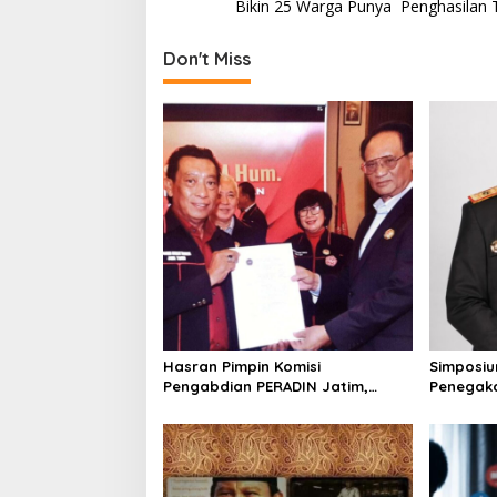
o
Bikin 25 Warga Punya Penghasilan 
s
t
Don't Miss
n
a
v
i
g
a
t
i
o
Hasran Pimpin Komisi
Simposiu
n
Pengabdian PERADIN Jatim,
Penegak
Siapkan Lima Program Perluas
SDA-LH, 
Akses Bantuan Hukum
Irhamni: 
Memperku