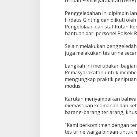
Binaan Pemasyarakatan (WBP) p
T
e
Penggeledahan ini dipimpin lan
r
n
Firdaus Ginting dan diikuti ol
y
Pengelolaan dan staf Rutan Ren
a
bantuan dari personel Polsek R
t
a
Selain melakukan penggeledaha
I
n
juga melakukan tes urine seca
i
T
Langkah ini merupakan bagian 
u
Pemasyarakatan untuk membera
j
mengungkap praktik penipuan 
u
a
modus.
n
n
Karutan menyampaikan bahwa k
y
memastikan keamanan dan kete
a
barang-barang terlarang, khus
“Kami berkomitmen dengan ter
tes urine warga binaan untuk