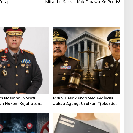
Tetap
Mi’raj Itu Sakral, Kok Dibawa Ke Politis!
m Nasional Soroti
PDKN Desak Prabowo Evaluasi
an Hukum Kejahatan
Jaksa Agung, Usulkan Tjokorda
Brigjen Pol Muhammad
Ngurah Agung sebagai
Jadi Referensi
Pengganti
at Strategi Penindakan