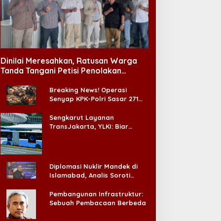
Dinilai Meresahkan, Ratusan Warga
Tanda Tangani Petisi Penolakan
Tempat Hiburan Malam di CitraLand
Breaking News! Operasi
Senyap KPK-Polri Sasar 271
Pabrik di Madura dan Akan
Ada ‘Badai Pemeriksaan’
Sengkarut Layanan
TransJakarta, YLKI: Biar
Cepat, Adakan Forum Dialog
Konsumen!
Diplomasi Nuklir Mandek di
Islamabad, Analis Soroti
Standar Ganda Washington
Pembangunan Infrastruktur:
Sebuah Pembacaan Berbeda