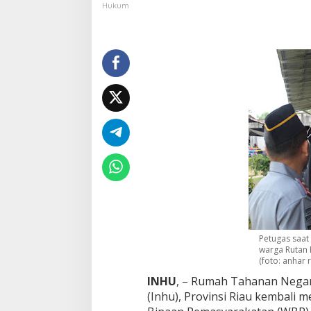
n
Hukum
g
a
t
K
e
m
b
a
l
i
G
e
l
a
r
T
e
s
Petugas saat
U
warga Rutan R
r
(foto: anhar r
i
n
INHU
, – Rumah Tahanan Negara
e
(Inhu), Provinsi Riau kembal
,