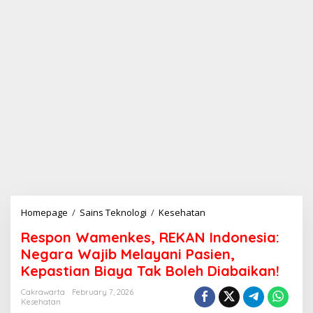
Homepage
/
Sains Teknologi
/
Kesehatan
R
e
Respon Wamenkes, REKAN Indonesia:
s
p
Negara Wajib Melayani Pasien,
o
Kepastian Biaya Tak Boleh Diabaikan!
n
W
Cakrawarta
February 7, 2026
a
Kesehatan