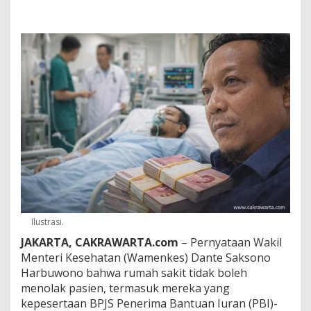
m
e
n
k
e
s
,
R
E
K
A
N
I
n
d
o
n
e
Ilustrasi.
s
i
JAKARTA, CAKRAWARTA.com
– Pernyataan Wakil
a
Menteri Kesehatan (Wamenkes) Dante Saksono
:
Harbuwono bahwa rumah sakit tidak boleh
N
menolak pasien, termasuk mereka yang
e
g
kepesertaan BPJS Penerima Bantuan Iuran (PBI)-