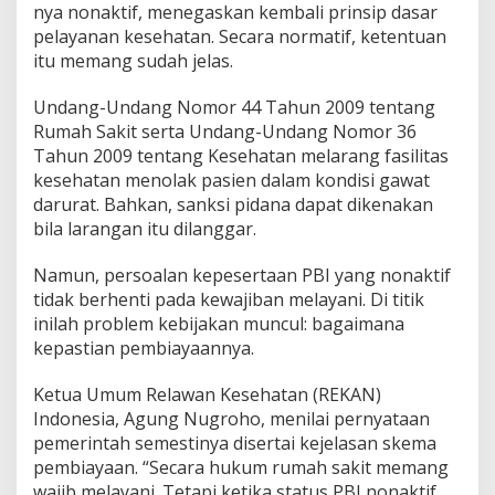
a
nya nonaktif, menegaskan kembali prinsip dasar
r
pelayanan kesehatan. Secara normatif, ketentuan
a
itu memang sudah jelas.
W
a
j
Undang-Undang Nomor 44 Tahun 2009 tentang
i
Rumah Sakit serta Undang-Undang Nomor 36
b
Tahun 2009 tentang Kesehatan melarang fasilitas
M
kesehatan menolak pasien dalam kondisi gawat
e
l
darurat. Bahkan, sanksi pidana dapat dikenakan
a
bila larangan itu dilanggar.
y
a
Namun, persoalan kepesertaan PBI yang nonaktif
n
tidak berhenti pada kewajiban melayani. Di titik
i
P
inilah problem kebijakan muncul: bagaimana
a
kepastian pembiayaannya.
s
i
Ketua Umum Relawan Kesehatan (REKAN)
e
Indonesia, Agung Nugroho, menilai pernyataan
n
,
pemerintah semestinya disertai kejelasan skema
K
pembiayaan. “Secara hukum rumah sakit memang
e
wajib melayani. Tetapi ketika status PBI nonaktif