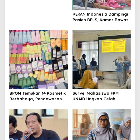
Jatim Minta Layanan RSUD
i
Dr. Soetomo Dievaluasi
o
REKAN Indonesia Dampingi
Pasien BPJS, Kamar Rawat
n
Inap Akhirnya Tersedia
BPOM Temukan 14 Kosmetik
Survei Mahasiswa FKM
Berbahaya, Pengawasan
UNAIR Ungkap Celah
Penjualan Daring Didesak
Pencegahan DBD di
Diperketat
Permukiman Surabaya