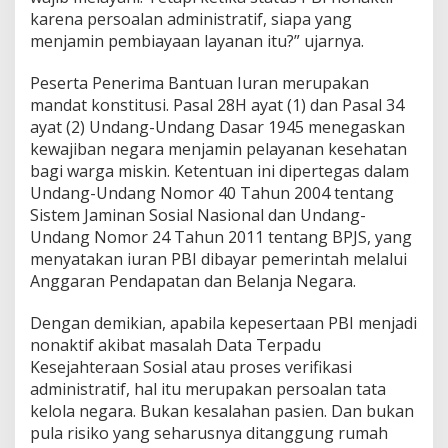
p
karena persoalan administratif, siapa yang
a
menjamin pembiayaan layanan itu?” ujarnya.
s
t
i
Peserta Penerima Bantuan Iuran merupakan
a
mandat konstitusi. Pasal 28H ayat (1) dan Pasal 34
n
ayat (2) Undang-Undang Dasar 1945 menegaskan
B
kewajiban negara menjamin pelayanan kesehatan
i
a
bagi warga miskin. Ketentuan ini dipertegas dalam
y
Undang-Undang Nomor 40 Tahun 2004 tentang
a
Sistem Jaminan Sosial Nasional dan Undang-
T
Undang Nomor 24 Tahun 2011 tentang BPJS, yang
a
k
menyatakan iuran PBI dibayar pemerintah melalui
B
Anggaran Pendapatan dan Belanja Negara.
o
l
Dengan demikian, apabila kepesertaan PBI menjadi
e
nonaktif akibat masalah Data Terpadu
h
D
Kesejahteraan Sosial atau proses verifikasi
i
administratif, hal itu merupakan persoalan tata
a
kelola negara. Bukan kesalahan pasien. Dan bukan
b
pula risiko yang seharusnya ditanggung rumah
a