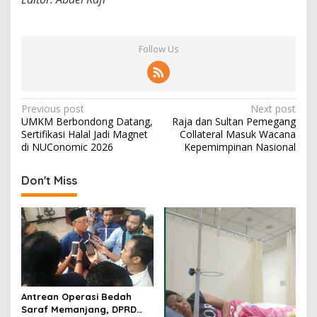
Follow Us
P
Previous post
Next post
UMKM Berbondong Datang,
Raja dan Sultan Pemegang
o
Sertifikasi Halal Jadi Magnet
Collateral Masuk Wacana
s
di NUConomic 2026
Kepemimpinan Nasional
t
Don't Miss
n
a
v
i
g
a
Antrean Operasi Bedah
t
Saraf Memanjang, DPRD