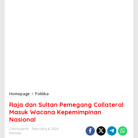
Homepage
/
Politika
R
a
Raja dan Sultan Pemegang Collateral
j
a
Masuk Wacana Kepemimpinan
d
Nasional
a
n
Cakrawarta
February 8, 2026
S
Politika