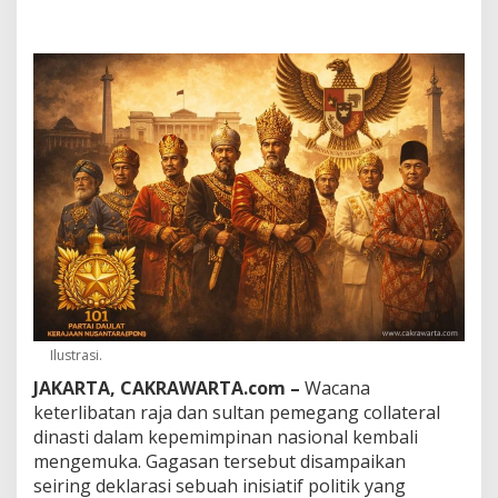
u
l
t
a
n
P
e
m
e
g
a
n
g
C
o
l
l
a
Ilustrasi.
t
e
JAKARTA, CAKRAWARTA.com –
Wacana
r
keterlibatan raja dan sultan pemegang collateral
a
dinasti dalam kepemimpinan nasional kembali
l
mengemuka. Gagasan tersebut disampaikan
M
a
seiring deklarasi sebuah inisiatif politik yang