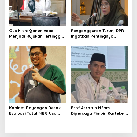
Gus Kikin: Qanun Asasi
Pengangguran Turun, DPR
Menjadi Rujukan Tertinggi
Ingatkan Pentingnya
NU, Melampaui AD/ART
Menciptakan Pekerjaan
yang Layak
Kabinet Bayangan Desak
Prof Asrorun Ni’am
Evaluasi Total MBG Usai
Dipercaya Pimpin Karteker
Rentetan Keracunan
PWNU Jambi, Dinilai Simbol
Massal
Regenerasi Kepemimpinan
NU