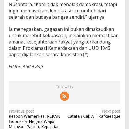
Nusantara. “Kami tidak menolak demokrasi, tetapi
ingin memastikan demokrasi itu tumbuh dari
sejarah dan budaya bangsa sendiri,” ujarnya.
Ia menegaskan, gagasan ini bukan dimaksudkan
untuk merebut kekuasaan, melainkan memastikan
amanat kesejahteraan rakyat yang terkandung
dalam Proklamasi Kemerdekaan dan UUD 1945
dapat dijalankan secara konsisten.(*)
Editor: Abdel Rafi
Follow Us
P
Previous post
Next post
Respon Wamenkes, REKAN
Catatan Cak AT: Kafkaesque
o
Indonesia: Negara Wajib
s
Melayani Pasien, Kepastian