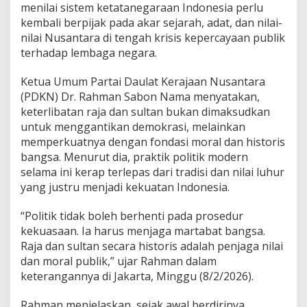
s
menilai sistem ketatanegaraan Indonesia perlu
u
kembali berpijak pada akar sejarah, adat, dan nilai-
k
nilai Nusantara di tengah krisis kepercayaan publik
W
a
terhadap lembaga negara.
c
a
Ketua Umum Partai Daulat Kerajaan Nusantara
n
(PDKN) Dr. Rahman Sabon Nama menyatakan,
a
keterlibatan raja dan sultan bukan dimaksudkan
K
e
untuk menggantikan demokrasi, melainkan
p
memperkuatnya dengan fondasi moral dan historis
e
bangsa. Menurut dia, praktik politik modern
m
selama ini kerap terlepas dari tradisi dan nilai luhur
i
yang justru menjadi kekuatan Indonesia.
m
p
i
“Politik tidak boleh berhenti pada prosedur
n
kekuasaan. Ia harus menjaga martabat bangsa.
a
Raja dan sultan secara historis adalah penjaga nilai
n
dan moral publik,” ujar Rahman dalam
N
a
keterangannya di Jakarta, Minggu (8/2/2026).
s
i
Rahman menjelaskan, sejak awal berdirinya