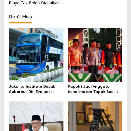
Biaya Tak Boleh Diabaikan!
t
n
Don't Miss
a
v
i
g
a
t
i
o
Jakarta Institute Desak
Kapolri Jadi Anggota
n
Gubernur DKI Evaluasi
Kehormatan Tapak Suci, Ini
Transjakarta soal
Pesannya untuk Kader
Penumpang Diturunkan