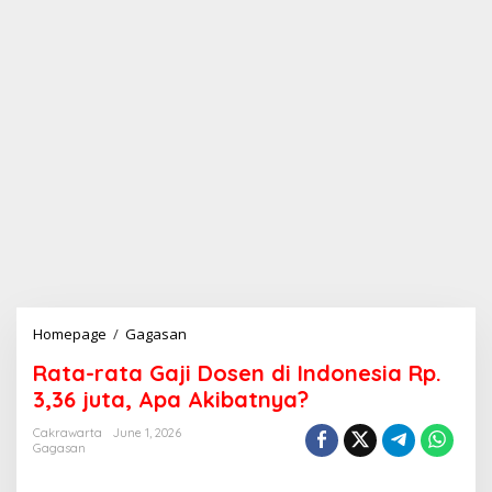
Homepage
/
Gagasan
R
a
Rata-rata Gaji Dosen di Indonesia Rp.
t
a
3,36 juta, Apa Akibatnya?
-
r
Cakrawarta
June 1, 2026
Gagasan
a
t