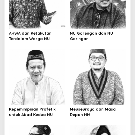
a
t
i
o
AHWA dan Ketakutan
NU Gorengan dan NU
n
Terdalam Warga NU
Garingan
Kepemimpinan Profetik
Meuseuraya dan Masa
untuk Abad Kedua NU
Depan HMI