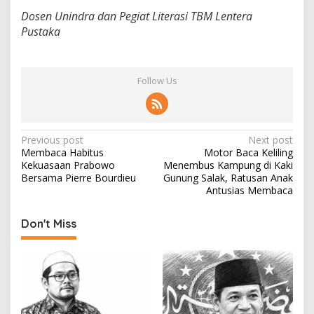
Dosen Unindra dan Pegiat Literasi TBM Lentera
Pustaka
Follow Us
P
Previous post
Next post
Membaca Habitus
Motor Baca Keliling
o
Kekuasaan Prabowo
Menembus Kampung di Kaki
s
Bersama Pierre Bourdieu
Gunung Salak, Ratusan Anak
Antusias Membaca
t
n
Don't Miss
a
v
i
g