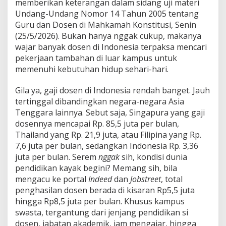
,
memberikan keterangan dalam sidang uji materi
3
Undang-Undang Nomor 14 Tahun 2005 tentang
6
Guru dan Dosen di Mahkamah Konstitusi, Senin
j
(25/5/2026). Bukan hanya nggak cukup, makanya
u
wajar banyak dosen di Indonesia terpaksa mencari
t
a
pekerjaan tambahan di luar kampus untuk
,
memenuhi kebutuhan hidup sehari-hari.
A
p
Gila ya, gaji dosen di Indonesia rendah banget. Jauh
a
tertinggal dibandingkan negara-negara Asia
A
k
Tenggara lainnya. Sebut saja, Singapura yang gaji
i
dosennya mencapai Rp. 85,5 juta per bulan,
b
Thailand yang Rp. 21,9 juta, atau Filipina yang Rp.
a
7,6 juta per bulan, sedangkan Indonesia Rp. 3,36
t
n
juta per bulan. Serem
nggak
sih, kondisi dunia
y
pendidikan kayak begini? Memang sih, bila
a
mengacu ke portal
Indeed
dan
Jobstreet
, total
?
penghasilan dosen berada di kisaran Rp5,5 juta
hingga Rp8,5 juta per bulan. Khusus kampus
swasta, tergantung dari jenjang pendidikan si
dosen, jabatan akademik, jam mengajar, hingga