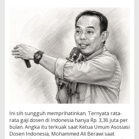
a
G
a
j
i
D
o
s
e
n
d
i
I
n
d
o
n
e
s
i
a
Ini sih sungguh memprihatinkan. Ternyata rata-
R
rata gaji dosen di Indonesia hanya Rp. 3,36 juta per
p
bulan. Angka itu terkuak saat Ketua Umum Asosiasi
.
Dosen Indonesia, Mohammed Ali Berawi saat
3