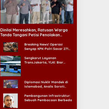
Dinilai Meresahkan, Ratusan Warga
Tanda Tangani Petisi Penolakan
Tempat Hiburan Malam di CitraLand
Breaking News! Operasi
Senyap KPK-Polri Sasar 271
Pabrik di Madura dan Akan
Ada ‘Badai Pemeriksaan’
Sengkarut Layanan
TransJakarta, YLKI: Biar
Cepat, Adakan Forum Dialog
Konsumen!
Diplomasi Nuklir Mandek di
Islamabad, Analis Soroti
Standar Ganda Washington
Pembangunan Infrastruktur:
Sebuah Pembacaan Berbeda