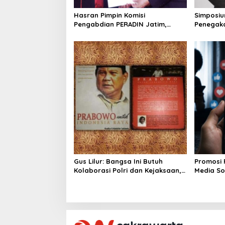
o
Hasran Pimpin Komisi
Simposiu
n
Pengabdian PERADIN Jatim,
Penegak
Siapkan Lima Program Perluas
SDA-LH, 
Akses Bantuan Hukum
Irhamni: 
Memperku
Gus Lilur: Bangsa Ini Butuh
Promosi 
Kolaborasi Polri dan Kejaksaan,
Media Sos
Bukan Adu Kekuatan
Pemerint
PP 28/20