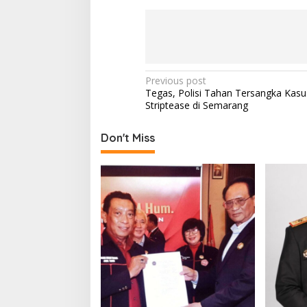
P
Previous post
Tegas, Polisi Tahan Tersangka Kasu
o
Striptease di Semarang
s
t
Don't Miss
n
a
v
i
g
a
t
i