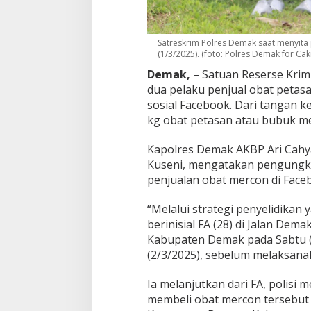
S
i
t
a
Satreskrim Polres Demak saat menyita
(1/3/2025). (foto: Polres Demak for Ca
3
2
Demak,
– Satuan Reserse Krim
K
dua pelaku penjual obat petasa
g
sosial Facebook. Dari tangan k
B
u
kg obat petasan atau bubuk me
b
u
Kapolres Demak AKBP Ari Cahy
k
Kuseni, mengatakan pengungka
M
penjualan obat mercon di Face
e
r
c
“Melalui strategi penyelidikan
o
berinisial FA (28) di Jalan De
n
Kabupaten Demak pada Sabtu (1
(2/3/2025), sebelum melaksan
Ia melanjutkan dari FA, polis
membeli obat mercon tersebut d