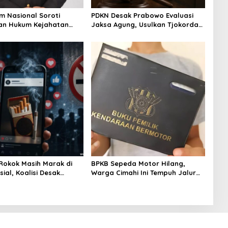
m Nasional Soroti
PDKN Desak Prabowo Evaluasi
an Hukum Kejahatan
Jaksa Agung, Usulkan Tjokorda
Brigjen Pol Muhammad
Ngurah Agung sebagai
Jadi Referensi
Pengganti
at Strategi Penindakan
Rokok Masih Marak di
BPKB Sepeda Motor Hilang,
ial, Koalisi Desak
Warga Cimahi Ini Tempuh Jalur
ah Konsisten Tegakkan
Administratif Lewat Laporan
24
Polisi