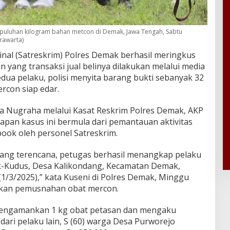
 puluhan kilogram bahan metcon di Demak, Jawa Tengah, Sabtu
krawarta)
inal (Satreskrim) Polres Demak berhasil meringkus
n yang transaksi jual belinya dilakukan melalui media
edua pelaku, polisi menyita barang bukti sebanyak 32
rcon siap edar.
a Nugraha melalui Kasat Reskrim Polres Demak, AKP
pan kasus ini bermula dari pemantauan aktivitas
book oleh personel Satreskrim.
 yang terencana, petugas berhasil menangkap pelaku
mak-Kudus, Desa Kalikondang, Kecamatan Demak,
/3/2025),” kata Kuseni di Polres Demak, Minggu
akan pemusnahan obat mercon.
i mengamankan 1 kg obat petasan dan mengaku
ari pelaku lain, S (60) warga Desa Purworejo