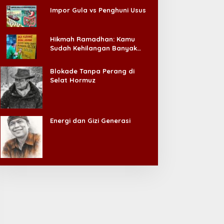
Impor Gula vs Penghuni Usus
Hikmah Ramadhan: Kamu
Sudah Kehilangan Banyak
Hal, Jangan Sampai
Kehilangan Diri Sendiri!
Blokade Tanpa Perang di
Selat Hormuz
Energi dan Gizi Generasi