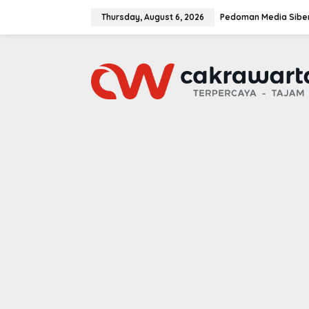
S
k
Thursday, August 6, 2026
Pedoman Media Sibe
i
p
t
o
c
o
n
t
e
n
t