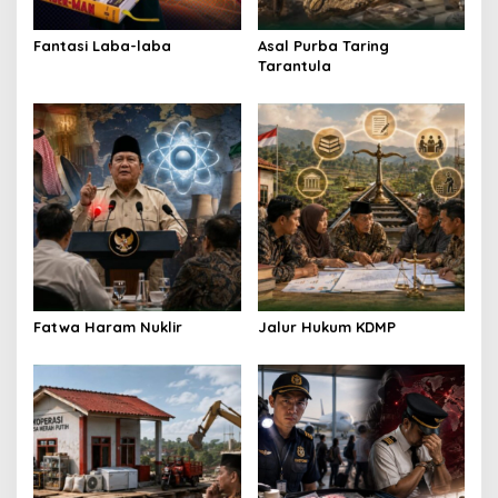
o
Fantasi Laba-laba
Asal Purba Taring
n
Tarantula
Fatwa Haram Nuklir
Jalur Hukum KDMP