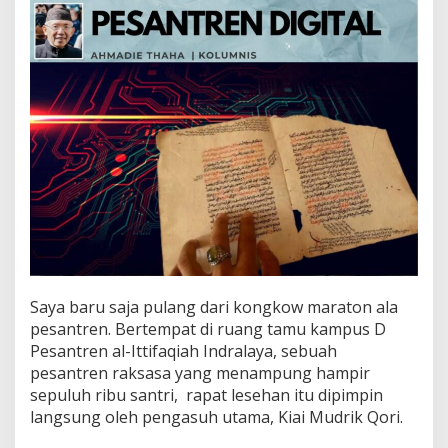
n
D
i
g
i
t
a
l
Saya baru saja pulang dari kongkow maraton ala
pesantren. Bertempat di ruang tamu kampus D
Pesantren al-Ittifaqiah Indralaya, sebuah
pesantren raksasa yang menampung hampir
sepuluh ribu santri, rapat lesehan itu dipimpin
langsung oleh pengasuh utama, Kiai Mudrik Qori.