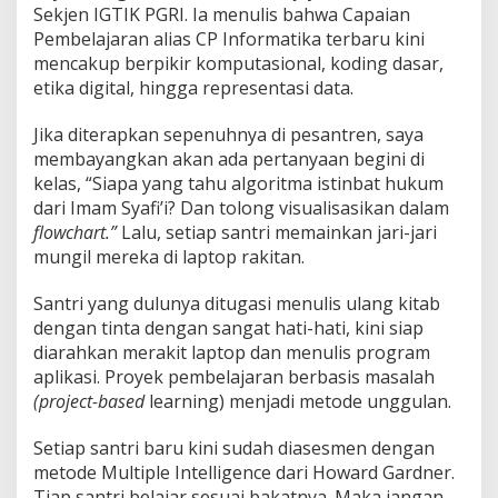
Sekjen IGTIK PGRI. Ia menulis bahwa Capaian
Pembelajaran alias CP Informatika terbaru kini
mencakup berpikir komputasional, koding dasar,
etika digital, hingga representasi data.
Jika diterapkan sepenuhnya di pesantren, saya
membayangkan akan ada pertanyaan begini di
kelas, “Siapa yang tahu algoritma istinbat hukum
dari Imam Syafi’i? Dan tolong visualisasikan dalam
flowchart.”
Lalu, setiap santri memainkan jari-jari
mungil mereka di laptop rakitan.
Santri yang dulunya ditugasi menulis ulang kitab
dengan tinta dengan sangat hati-hati, kini siap
diarahkan merakit laptop dan menulis program
aplikasi. Proyek pembelajaran berbasis masalah
(project-based
learning) menjadi metode unggulan.
Setiap santri baru kini sudah diasesmen dengan
metode Multiple Intelligence dari Howard Gardner.
Tiap santri belajar sesuai bakatnya. Maka jangan