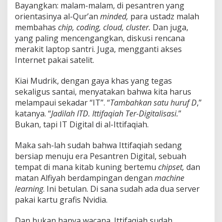
Bayangkan: malam-malam, di pesantren yang
orientasinya al-Qur’an
minded,
para ustadz malah
membahas
chip, coding, cloud, cluster.
Dan juga,
yang paling mencengangkan, diskusi rencana
merakit laptop santri. Juga, mengganti akses
Internet pakai satelit.
Kiai Mudrik, dengan gaya khas yang tegas
sekaligus santai, menyatakan bahwa kita harus
melampaui sekadar “IT”. “
Tambahkan satu huruf D
,”
katanya. “
Jadilah ITD. Ittifaqiah Ter-Digitalisasi.
”
Bukan, tapi IT Digital di al-Ittifaqiah.
Maka sah-lah sudah bahwa Ittifaqiah sedang
bersiap menuju era Pesantren Digital, sebuah
tempat di mana kitab kuning bertemu
chipset,
dan
matan Alfiyah berdampingan dengan
machine
learning
. Ini betulan. Di sana sudah ada dua server
pakai kartu grafis Nvidia.
Dan bukan hanya wacana. Ittifaqiah sudah