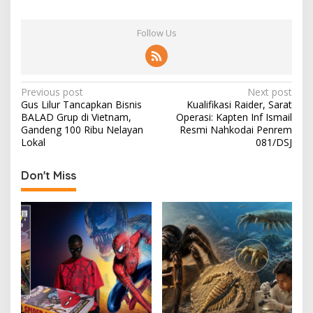
Follow Us
P
Previous post
Next post
Gus Lilur Tancapkan Bisnis
Kualifikasi Raider, Sarat
o
BALAD Grup di Vietnam,
Operasi: Kapten Inf Ismail
s
Gandeng 100 Ribu Nelayan
Resmi Nahkodai Penrem
Lokal
081/DSJ
t
n
Don't Miss
a
v
i
g
a
t
i