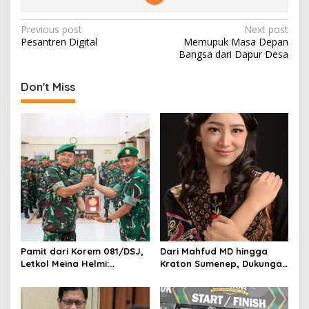
P
Previous post
Next post
Pesantren Digital
Memupuk Masa Depan
o
Bangsa dari Dapur Desa
s
t
Don't Miss
n
a
v
i
g
a
t
i
Pamit dari Korem 081/DSJ,
Dari Mahfud MD hingga
o
Letkol Meina Helmi:
Kraton Sumenep, Dukungan
Dukungan Anggota Jadi
Mengalir untuk Finalis
n
Kunci Keberhasilan Tugas
Indonesia’s Girl 2026 Asal
Jawa Timur