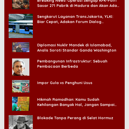
Breaking News! Operasi Senyap KPK-Polri
Sasar 271 Pabrik di Madura dan Akan Ada
‘Badai Pemeriksaan’
Sengkarut Layanan TransJakarta, YLKI:
Biar Cepat, Adakan Forum Dialog
Konsumen!
Diplomasi Nuklir Mandek di Islamabad,
Analis Soroti Standar Ganda Washington
Pembangunan Infrastruktur: Sebuah
Pembacaan Berbeda
Impor Gula vs Penghuni Usus
Hikmah Ramadhan: Kamu Sudah
Kehilangan Banyak Hal, Jangan Sampai
Kehilangan Diri Sendiri!
Blokade Tanpa Perang di Selat Hormuz