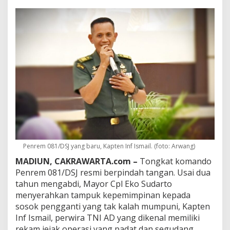
i
R
a
i
d
e
r
,
S
a
r
a
t
O
p
e
Penrem 081/DSJ yang baru, Kapten Inf Ismail. (foto: Arwang)
r
a
MADIUN, CAKRAWARTA.com –
Tongkat komando
s
Penrem 081/DSJ resmi berpindah tangan. Usai dua
i
tahun mengabdi, Mayor Cpl Eko Sudarto
:
menyerahkan tampuk kepemimpinan kepada
K
sosok pengganti yang tak kalah mumpuni, Kapten
a
p
Inf Ismail, perwira TNI AD yang dikenal memiliki
t
rekam jejak operasi yang padat dan segudang