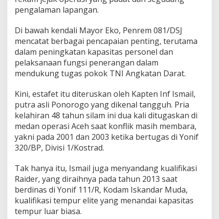
e
pengalaman lapangan.
n
I
Di bawah kendali Mayor Eko, Penrem 081/DSJ
n
f
mencatat berbagai pencapaian penting, terutama
I
dalam peningkatan kapasitas personel dan
s
pelaksanaan fungsi penerangan dalam
m
mendukung tugas pokok TNI Angkatan Darat.
a
i
l
Kini, estafet itu diteruskan oleh Kapten Inf Ismail,
R
putra asli Ponorogo yang dikenal tangguh. Pria
e
kelahiran 48 tahun silam ini dua kali ditugaskan di
s
medan operasi Aceh saat konflik masih membara,
m
i
yakni pada 2001 dan 2003 ketika bertugas di Yonif
N
320/BP, Divisi 1/Kostrad.
a
h
Tak hanya itu, Ismail juga menyandang kualifikasi
k
Raider, yang diraihnya pada tahun 2013 saat
o
d
berdinas di Yonif 111/R, Kodam Iskandar Muda,
a
kualifikasi tempur elite yang menandai kapasitas
i
tempur luar biasa.
P