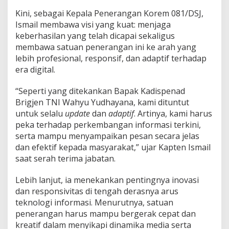
e
Kini, sebagai Kepala Penerangan Korem 081/DSJ,
n
r
Ismail membawa visi yang kuat: menjaga
e
keberhasilan yang telah dicapai sekaligus
m
membawa satuan penerangan ini ke arah yang
0
lebih profesional, responsif, dan adaptif terhadap
8
era digital.
1
/
D
“Seperti yang ditekankan Bapak Kadispenad
S
Brigjen TNI Wahyu Yudhayana, kami dituntut
J
untuk selalu
update
dan
adaptif
. Artinya, kami harus
peka terhadap perkembangan informasi terkini,
serta mampu menyampaikan pesan secara jelas
dan efektif kepada masyarakat,” ujar Kapten Ismail
saat serah terima jabatan.
Lebih lanjut, ia menekankan pentingnya inovasi
dan responsivitas di tengah derasnya arus
teknologi informasi. Menurutnya, satuan
penerangan harus mampu bergerak cepat dan
kreatif dalam menyikapi dinamika media serta