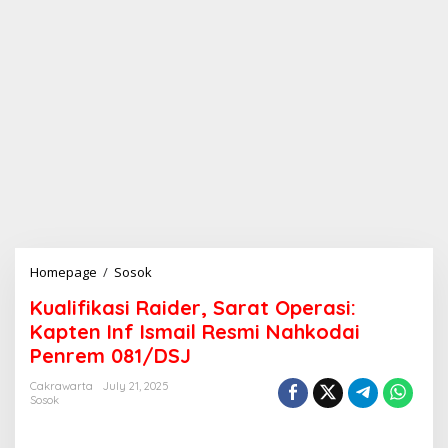
Homepage
/
Sosok
K
u
Kualifikasi Raider, Sarat Operasi:
a
l
Kapten Inf Ismail Resmi Nahkodai
i
Penrem 081/DSJ
f
i
Cakrawarta
July 21, 2025
k
Sosok
a
s