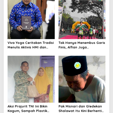
Viva Yoga Ceritakan Tradisi
Tak Hanya Menembus Garis
Menulis Aktivis HMI dan
Finis, Alfian Juga
Lahirnya Dua Buku
Menembus Sekolah Impian
Aksi Prajurit TNI Ini Bikin
Pak Misnari dan Gledekan
Kagum, Sampah Plastik
Shalawat Itu Kini Berhenti