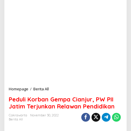
Homepage
/
Berita All
P
e
Peduli Korban Gempa Cianjur, PW PII
d
u
Jatim Terjunkan Relawan Pendidikan
l
i
Cakrawarta
November 30, 2022
Berita All
K
o