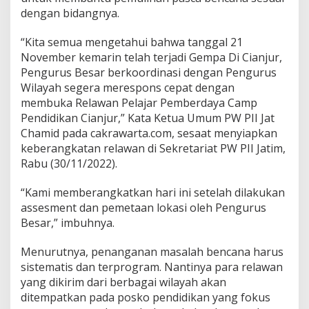
i
dengan bidangnya.
m
T
e
“Kita semua mengetahui bahwa tanggal 21
r
November kemarin telah terjadi Gempa Di Cianjur,
j
Pengurus Besar berkoordinasi dengan Pengurus
u
Wilayah segera merespons cepat dengan
n
k
membuka Relawan Pelajar Pemberdaya Camp
a
Pendidikan Cianjur,” Kata Ketua Umum PW PII Jat
n
Chamid pada cakrawarta.com, sesaat menyiapkan
R
keberangkatan relawan di Sekretariat PW PII Jatim,
e
Rabu (30/11/2022).
l
a
w
“Kami memberangkatkan hari ini setelah dilakukan
a
assesment dan pemetaan lokasi oleh Pengurus
n
Besar,” imbuhnya.
P
e
n
Menurutnya, penanganan masalah bencana harus
d
sistematis dan terprogram. Nantinya para relawan
i
yang dikirim dari berbagai wilayah akan
d
ditempatkan pada posko pendidikan yang fokus
i