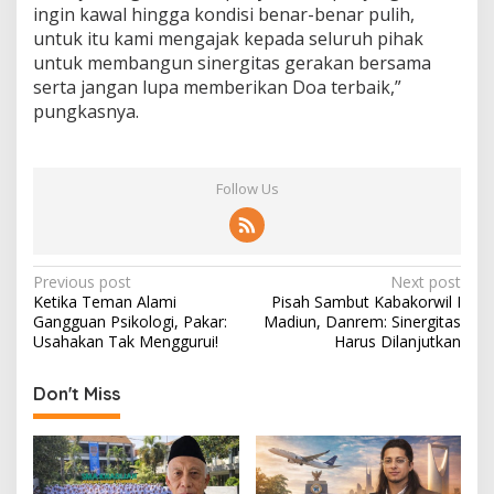
ingin kawal hingga kondisi benar-benar pulih,
untuk itu kami mengajak kepada seluruh pihak
untuk membangun sinergitas gerakan bersama
serta jangan lupa memberikan Doa terbaik,”
pungkasnya.
Follow Us
P
Previous post
Next post
Ketika Teman Alami
Pisah Sambut Kabakorwil I
o
Gangguan Psikologi, Pakar:
Madiun, Danrem: Sinergitas
s
Usahakan Tak Menggurui!
Harus Dilanjutkan
t
Don't Miss
n
a
v