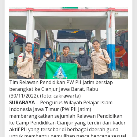
r
b
a
n
G
e
m
p
a
C
i
a
n
j
u
Tim Relawan Pendidikan PW PII Jatim bersiap
r
,
berangkat ke Cianjur Jawa Barat, Rabu
P
(30/11/2022). (foto: cakrawarta)
W
SURABAYA
– Pengurus Wilayah Pelajar Islam
P
Indonesia Jawa Timur (PW PII Jatim)
I
memberangkatkan sejumlah Relawan Pendidikan
I
J
ke Camp Pendidikan Cianjur yang terdiri dari kader
a
aktif PII yang tersebar di berbagai daerah guna
t
untuk membantu pemulihan pasca bencana sesuai