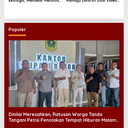
Ekologis, Menakar Resolusi
Rahayu Disorot Usai Video
Indonesia 2026
Klip “Niscaya Nirkala”
Dinilai Mencekam
Populer
Dinilai Meresahkan, Ratusan Warga Tanda
Tangani Petisi Penolakan Tempat Hiburan Malam
di CitraLand