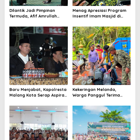
o
Dilantik Jadi Pimpinan
Menag Apresiasi Program
n
Termuda, Afif Amrullah
Insentif Imam Masjid di
Dorong Transformasi
Jatim, DMI Dorong Jadi
BAZNAS Jatim
Model Nasional
Baru Menjabat, Kapolresta
Kekeringan Melanda,
Malang Kota Serap Aspirasi
Warga Panggul Terima
Warga Lewat Dialog
8.000 Liter Air
Kamtibmas