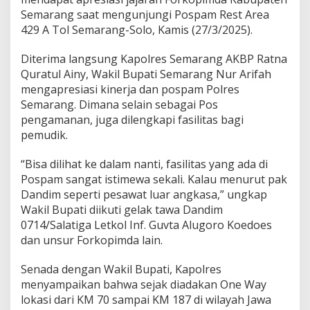
u
Semarang saat mengunjungi Pospam Rest Area
d
i
429 A Tol Semarang-Solo, Kamis (27/3/2025).
k
,
Diterima langsung Kapolres Semarang AKBP Ratna
W
Quratul Ainy, Wakil Bupati Semarang Nur Arifah
a
mengapresiasi kinerja dan pospam Polres
k
i
Semarang. Dimana selain sebagai Pos
l
pengamanan, juga dilengkapi fasilitas bagi
B
pemudik.
u
p
“Bisa dilihat ke dalam nanti, fasilitas yang ada di
a
t
Pospam sangat istimewa sekali. Kalau menurut pak
i
Dandim seperti pesawat luar angkasa,” ungkap
K
Wakil Bupati diikuti gelak tawa Dandim
u
0714/Salatiga Letkol Inf. Guvta Alugoro Koedoes
n
j
dan unsur Forkopimda lain.
u
n
Senada dengan Wakil Bupati, Kapolres
g
menyampaikan bahwa sejak diadakan One Way
i
lokasi dari KM 70 sampai KM 187 di wilayah Jawa
P