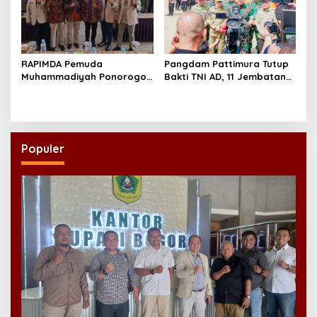
RAPIMDA Pemuda
Pangdam Pattimura Tutup
Muhammadiyah Ponorogo
Bakti TNI AD, 11 Jembatan
Teguhkan Politik
dan 58 Rumah Tuntas
Kebangsaan Berbasis
Dibangun
Integritas
Populer