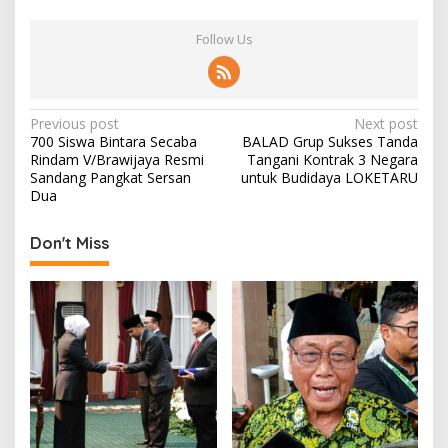
Follow Us
P
Previous post
Next post
700 Siswa Bintara Secaba
BALAD Grup Sukses Tanda
o
Rindam V/Brawijaya Resmi
Tangani Kontrak 3 Negara
s
Sandang Pangkat Sersan
untuk Budidaya LOKETARU
Dua
t
n
Don't Miss
a
v
i
g
a
t
i