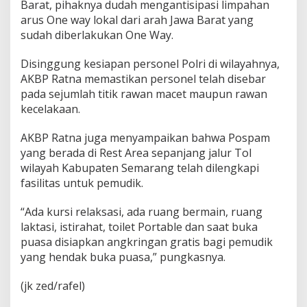
o
Barat, pihaknya dudah mengantisipasi limpahan
s
arus One way lokal dari arah Jawa Barat yang
p
sudah diberlakukan One Way.
a
m
Disinggung kesiapan personel Polri di wilayahnya,
R
e
AKBP Ratna memastikan personel telah disebar
s
pada sejumlah titik rawan macet maupun rawan
t
kecelakaan.
A
r
AKBP Ratna juga menyampaikan bahwa Pospam
e
a
yang berada di Rest Area sepanjang jalur Tol
4
wilayah Kabupaten Semarang telah dilengkapi
2
fasilitas untuk pemudik.
9
A
“Ada kursi relaksasi, ada ruang bermain, ruang
laktasi, istirahat, toilet Portable dan saat buka
puasa disiapkan angkringan gratis bagi pemudik
yang hendak buka puasa,” pungkasnya.
(jk zed/rafel)