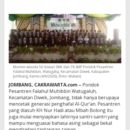
n
g
L
e
p
a
s
P
u
l
u
h
a
Momen wisuda 50 siswa/i SMK dan 78 SMP Pondok Pesantren
n
Falahul Muhibbin, Watugaluj, Kecamatan Diwek, Kabupaten
L
Jombang, Kamis (4/6/2026). (foto: Mukani)
u
l
JOMBANG, CAKRAWARTA.com –
Pondok
u
Pesantren Falahul Muhibbin Watugaluh,
s
Kecamatan Diwek, Jombang, tidak hanya berupaya
a
mencetak generasi penghafal Al-Qur’an. Pesantren
n
,
yang diasuh KH Nur Hadi atau Mbah Bolong itu
S
juga mulai menyiapkan lahirnya santri-santri yang
i
mampu menguasai bahasa asing sebagai bekal
a
menghadapi tantangan zaman.