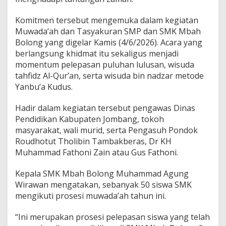
p
k
a
Komitmen tersebut mengemuka dalam kegiatan
n
Muwada’ah dan Tasyakuran SMP dan SMK Mbah
H
Bolong yang digelar Kamis (4/6/2026). Acara yang
a
berlangsung khidmat itu sekaligus menjadi
f
momentum pelepasan puluhan lulusan, wisuda
i
d
tahfidz Al-Qur’an, serta wisuda bin nadzar metode
z
Yanbu’a Kudus.
y
a
Hadir dalam kegiatan tersebut pengawas Dinas
n
Pendidikan Kabupaten Jombang, tokoh
g
F
masyarakat, wali murid, serta Pengasuh Pondok
a
Roudhotut Tholibin Tambakberas, Dr KH
s
Muhammad Fathoni Zain atau Gus Fathoni.
i
h
Kepala SMK Mbah Bolong Muhammad Agung
B
a
Wirawan mengatakan, sebanyak 50 siswa SMK
h
mengikuti prosesi muwada’ah tahun ini.
a
s
“Ini merupakan prosesi pelepasan siswa yang telah
a