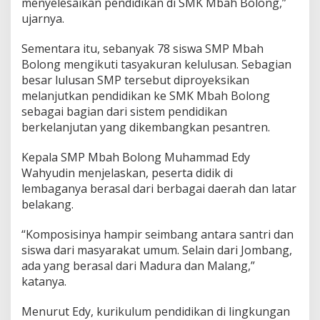
menyelesaikan pendidikan di SMK Mbah Bolong,”
I
n
ujarnya.
g
g
Sementara itu, sebanyak 78 siswa SMP Mbah
r
Bolong mengikuti tasyakuran kelulusan. Sebagian
i
besar lulusan SMP tersebut diproyeksikan
s
melanjutkan pendidikan ke SMK Mbah Bolong
sebagai bagian dari sistem pendidikan
berkelanjutan yang dikembangkan pesantren.
Kepala SMP Mbah Bolong Muhammad Edy
Wahyudin menjelaskan, peserta didik di
lembaganya berasal dari berbagai daerah dan latar
belakang.
“Komposisinya hampir seimbang antara santri dan
siswa dari masyarakat umum. Selain dari Jombang,
ada yang berasal dari Madura dan Malang,”
katanya.
Menurut Edy, kurikulum pendidikan di lingkungan