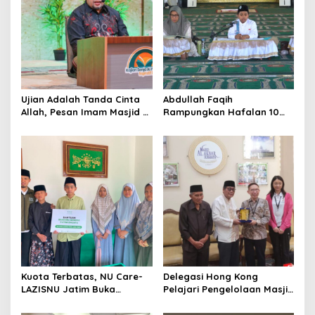
g
a
t
i
o
Ujian Adalah Tanda Cinta
Abdullah Faqih
n
Allah, Pesan Imam Masjid Al
Rampungkan Hafalan 10
Akbar Surabaya
Juz, Jadi Inspirasi Siswa
Tahfidz
Kuota Terbatas, NU Care-
Delegasi Hong Kong
LAZISNU Jatim Buka
Pelajari Pengelolaan Masjid
Beasiswa Tahfidz 2026
Al-Akbar Surabaya