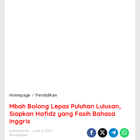
Homepage
/
Pendidikan
M
b
Mbah Bolong Lepas Puluhan Lulusan,
a
h
Siapkan Hafidz yang Fasih Bahasa
B
Inggris
o
l
Cakrawarta
June 4, 2026
o
Pendidikan