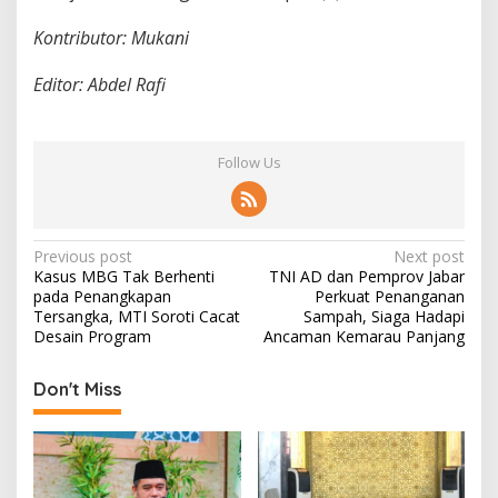
Kontributor: Mukani
Editor: Abdel Rafi
Follow Us
P
Previous post
Next post
Kasus MBG Tak Berhenti
TNI AD dan Pemprov Jabar
o
pada Penangkapan
Perkuat Penanganan
s
Tersangka, MTI Soroti Cacat
Sampah, Siaga Hadapi
Desain Program
Ancaman Kemarau Panjang
t
n
Don't Miss
a
v
i