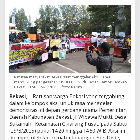
B
e
k
a
s
i
G
e
l
a
r
A
k
s
Ratusan masyarakat Bekasi saat menggelar Aksi Damai
i
mendukung pengesahan revisi UU TNI di Depan Kantor Pemkab
D
Bekasi, Sabtu (29/3/2025). (foto: Barat)
a
Bekasi,
– Ratusan warga Bekasi yang tergabung
m
a
dalam kelompok aksi unjuk rasa menggelar
i
demonstrasi di depan gerbang utama Pemerintah
D
Daerah Kabupaten Bekasi, Jl. Wibawa Mukti, Desa
u
Sukamahi, Kecamatan Cikarang Pusat, pada Sabtu
k
(29/3/2025) pukul 14.20 hingga 14.50 WIB. Aksi ini
u
n
dipimpin oleh koordinator lapangan, Sdr. Dede,