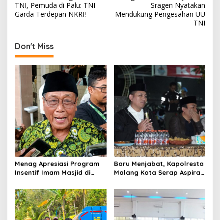
o
TNI, Pemuda di Palu: TNI
Sragen Nyatakan
s
Garda Terdepan NKRI!
Mendukung Pengesahan UU
TNI
t
n
Don't Miss
a
v
i
g
a
t
i
o
Menag Apresiasi Program
Baru Menjabat, Kapolresta
n
Insentif Imam Masjid di
Malang Kota Serap Aspirasi
Jatim, DMI Dorong Jadi
Warga Lewat Dialog
Model Nasional
Kamtibmas