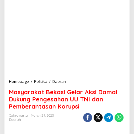
Homepage
/
Politika
/
Daerah
M
a
Masyarakat Bekasi Gelar Aksi Damai
s
y
Dukung Pengesahan UU TNI dan
a
Pemberantasan Korupsi
r
a
Cakrawarta
March 29, 2025
k
Daerah
a
t