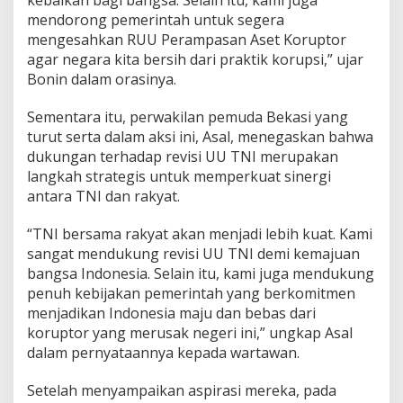
kebaikan bagi bangsa. Selain itu, kami juga
a
mendorong pemerintah untuk segera
n
mengesahkan RUU Perampasan Aset Koruptor
t
a
agar negara kita bersih dari praktik korupsi,” ujar
s
Bonin dalam orasinya.
a
n
Sementara itu, perwakilan pemuda Bekasi yang
K
turut serta dalam aksi ini, Asal, menegaskan bahwa
o
r
dukungan terhadap revisi UU TNI merupakan
u
langkah strategis untuk memperkuat sinergi
p
antara TNI dan rakyat.
s
i
“TNI bersama rakyat akan menjadi lebih kuat. Kami
sangat mendukung revisi UU TNI demi kemajuan
bangsa Indonesia. Selain itu, kami juga mendukung
penuh kebijakan pemerintah yang berkomitmen
menjadikan Indonesia maju dan bebas dari
koruptor yang merusak negeri ini,” ungkap Asal
dalam pernyataannya kepada wartawan.
Setelah menyampaikan aspirasi mereka, pada