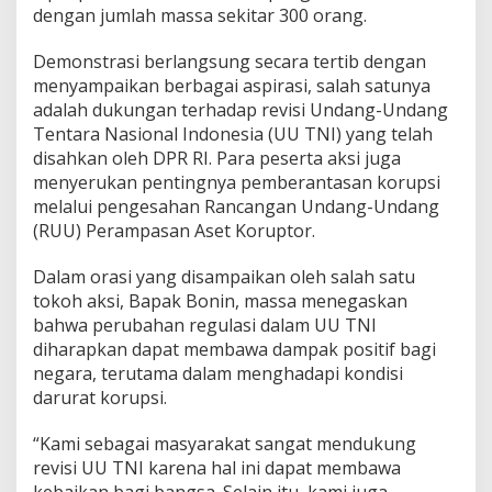
g
dengan jumlah massa sekitar 300 orang.
P
e
Demonstrasi berlangsung secara tertib dengan
n
menyampaikan berbagai aspirasi, salah satunya
g
e
adalah dukungan terhadap revisi Undang-Undang
s
Tentara Nasional Indonesia (UU TNI) yang telah
a
disahkan oleh DPR RI. Para peserta aksi juga
h
menyerukan pentingnya pemberantasan korupsi
a
n
melalui pengesahan Rancangan Undang-Undang
U
(RUU) Perampasan Aset Koruptor.
U
T
Dalam orasi yang disampaikan oleh salah satu
N
tokoh aksi, Bapak Bonin, massa menegaskan
I
d
bahwa perubahan regulasi dalam UU TNI
a
diharapkan dapat membawa dampak positif bagi
n
negara, terutama dalam menghadapi kondisi
P
darurat korupsi.
e
m
b
“Kami sebagai masyarakat sangat mendukung
e
revisi UU TNI karena hal ini dapat membawa
r