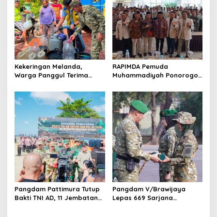
Kekeringan Melanda,
RAPIMDA Pemuda
Warga Panggul Terima
Muhammadiyah Ponorogo
8.000 Liter Air
Teguhkan Politik
Kebangsaan Berbasis
Integritas
Pangdam Pattimura Tutup
Pangdam V/Brawijaya
Bakti TNI AD, 11 Jembatan
Lepas 669 Sarjana
dan 58 Rumah Tuntas
Penggerak, Perkuat Desa
Dibangun
hingga Kampung Nelayan