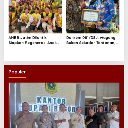
AMBB Jatim Dilantik,
Danrem 081/DSJ: Wayang
Siapkan Regenerasi Anak
Bukan Sekadar Tontonan,
Muda Banjar di Perantauan
tetapi Juga Penjaga Nilai
Kebangsaan
Populer