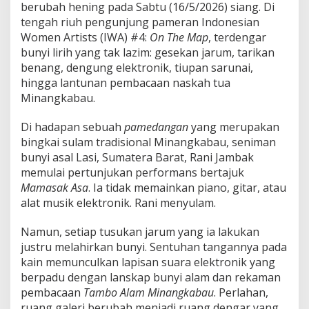
J
berubah hening pada Sabtu (16/5/2026) siang. Di
a
tengah riuh pengunjung pameran Indonesian
r
Women Artists (IWA) #4:
On The Map
, terdengar
u
bunyi lirih yang tak lazim: gesekan jarum, tarikan
m
d
benang, dengung elektronik, tiupan sarunai,
a
hingga lantunan pembacaan naskah tua
n
Minangkabau.
B
u
Di hadapan sebuah
pamedangan
yang merupakan
n
y
bingkai sulam tradisional Minangkabau, seniman
i
bunyi asal Lasi, Sumatera Barat,
Rani Jambak
M
memulai pertunjukan performans bertajuk
e
Mamasak Asa
. Ia tidak memainkan piano, gitar, atau
n
j
alat musik elektronik. Rani menyulam.
a
d
Namun, setiap tusukan jarum yang ia lakukan
i
justru melahirkan bunyi. Sentuhan tangannya pada
A
kain memunculkan lapisan suara elektronik yang
r
s
berpadu dengan lanskap bunyi alam dan rekaman
i
pembacaan
Tambo Alam Minangkabau
. Perlahan,
p
ruang galeri berubah menjadi ruang dengar yang