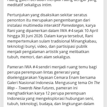
I
meditatif sekaligus intim.
n
g
a
Pertunjukan yang disaksikan sekitar seratus
t
penonton itu merupakan pengembangan dari
a
instalasi multimedia interaktif
Pamedangan
, karya
n
Rani yang dipamerkan dalam IWA #4 sejak 10 April
M
hingga 30 Juni 2026. Dalam karya tersebut, Rani
i
n
mempertemukan sulam tradisional Minangkabau,
a
teknologi bunyi, video, dan partisipasi publik
n
menjadi pengalaman artistik yang melibatkan
g
tubuh, memori, dan alam sekaligus.
k
a
b
Pameran IWA #4 sendiri menjadi ruang temu bagi
a
perupa perempuan lintas generasi yang
u
diselenggarakan
Yayasan Cemara Enam
bersama
Galeri Nasional Indonesia
. Mengusung tema
On The
Map – Towards New Futures
, pameran ini
menghadirkan karya 12 perupa perempuan
Indonesia yang mengeksplorasi hubungan seni,
tubuh, teknologi, budaya, dan lingkungan dalam