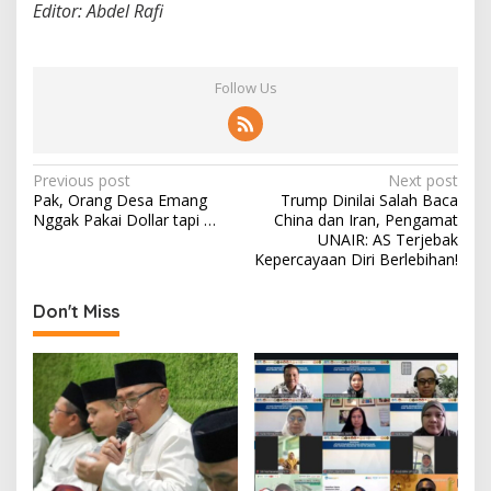
Editor: Abdel Rafi
Follow Us
P
Previous post
Next post
Pak, Orang Desa Emang
Trump Dinilai Salah Baca
o
Nggak Pakai Dollar tapi …
China dan Iran, Pengamat
s
UNAIR: AS Terjebak
Kepercayaan Diri Berlebihan!
t
n
Don't Miss
a
v
i
g
a