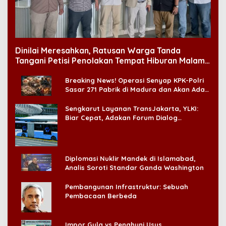
Dinilai Meresahkan, Ratusan Warga Tanda
Tangani Petisi Penolakan Tempat Hiburan Malam
di CitraLand
Breaking News! Operasi Senyap KPK-Polri
Sasar 271 Pabrik di Madura dan Akan Ada
‘Badai Pemeriksaan’
Sengkarut Layanan TransJakarta, YLKI:
Biar Cepat, Adakan Forum Dialog
Konsumen!
Diplomasi Nuklir Mandek di Islamabad,
Analis Soroti Standar Ganda Washington
Pembangunan Infrastruktur: Sebuah
Pembacaan Berbeda
Impor Gula vs Penghuni Usus