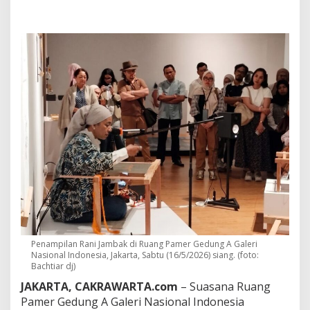
s
a
d
a
n
U
p
a
y
a
R
a
n
i
J
a
m
b
a
k
Penampilan Rani Jambak di Ruang Pamer Gedung A Galeri
S
Nasional Indonesia, Jakarta, Sabtu (16/5/2026) siang. (foto:
u
Bachtiar dj)
l
JAKARTA, CAKRAWARTA.com
– Suasana Ruang
a
p
Pamer Gedung A Galeri Nasional Indonesia