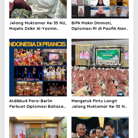
t
i
o
Jelang Muktamar Ke-35 NU,
BIPA Makin Diminati,
n
Majelis Dzikir Al-Yasmin
Diplomasi RI di Pasifik Kian
Gelar Doa Bersama untuk
Menguat
Persatuan Bangsa
Atdikbud Paris-Berlin
Mengetuk Pintu Langit
Perkuat Diplomasi Bahasa
Jelang Muktamar Ke-35 NU,
Indonesia di Eropa
800 Nahdliyin Bermunajat
di Surabaya