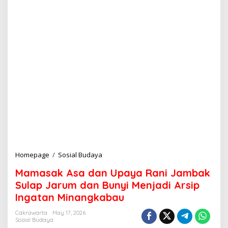
Homepage
/
Sosial Budaya
M
a
Mamasak Asa dan Upaya Rani Jambak
m
a
Sulap Jarum dan Bunyi Menjadi Arsip
s
Ingatan Minangkabau
a
k
Cakrawarta
May 17, 2026
A
Sosial Budaya