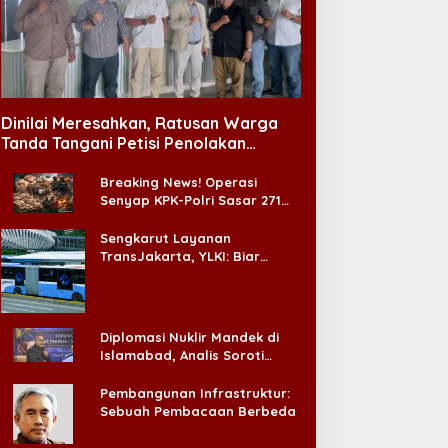
Dinilai Meresahkan, Ratusan Warga
Tanda Tangani Petisi Penolakan
Tempat Hiburan Malam di CitraLand
Breaking News! Operasi
Senyap KPK-Polri Sasar 271
Pabrik di Madura dan Akan
Ada ‘Badai Pemeriksaan’
Sengkarut Layanan
TransJakarta, YLKI: Biar
Cepat, Adakan Forum Dialog
Konsumen!
Diplomasi Nuklir Mandek di
Islamabad, Analis Soroti
Standar Ganda Washington
Pembangunan Infrastruktur:
Sebuah Pembacaan Berbeda