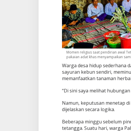
t
Momen religius saat pendirian awal Te
pakaian adat khas menyampaikan sambu
Warga desa hidup sederhana 
sayuran kebun sendiri, meminu
memanfaatkan tanaman herbal s
“Di sini saya melihat hubungan 
Namun, keputusan menetap di P
dijelaskan secara logika.
Beberapa minggu sebelum pindah
tetangga. Suatu hari, warga P