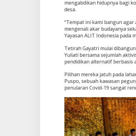
mengabdikan hidupnya bagi ko
a
n
desa.
K
e
“Tempat ini kami bangun agar 
m
mengenali akar budayanya sekali
b
Yayasan ALIT Indonesia pada me
a
l
i
Tetirah Gayatri mulai dibangun
F
Yuliati bersama sejumlah aktiv
i
pendidikan alternatif berbasis
l
o
Pilihan mereka jatuh pada laha
s
o
Puspo, sebuah kawasan pegunu
f
penularan Covid-19 sangat ren
i
M
a
j
a
p
a
h
i