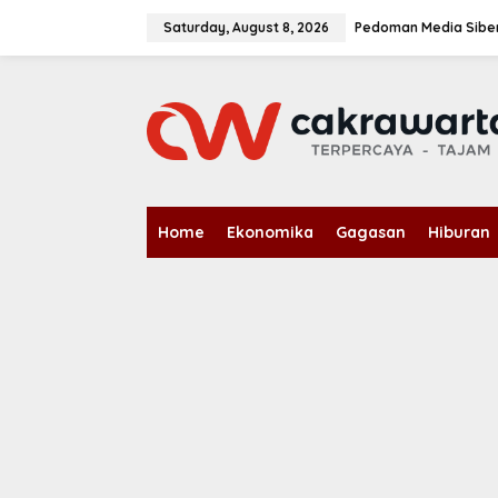
S
k
Saturday, August 8, 2026
Pedoman Media Sibe
i
p
t
o
c
o
n
t
e
n
Home
Ekonomika
Gagasan
Hiburan
t