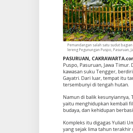
n
g
B
r
o
m
o
y
Pemandangan salah satu sudut bagian de
a
lereng Pegunungan Puspo, Pasuruan, Ja
n
g
PASURUAN, CAKRAWARTA.co
K
Puspo, Pasuruan, Jawa Timur. 
i
kawasan suku Tengger, berdir
n
i
Gayatri. Dari luar, tempat it
M
tersembunyi di tengah hutan.
e
n
Namun di balik kesunyiannya,
g
yaitu menghidupkan kembali fil
h
i
budaya, dan kehidupan berbasi
d
u
Kompleks itu digagas Yuliati U
p
yang sejak lima tahun terakhir
k