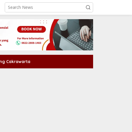
ng Cakrawarta