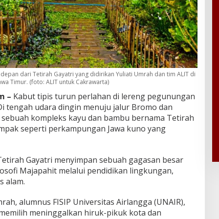
pan dari Tetirah Gayatri yang didirikan Yuliati Umrah dan tim ALIT di
wa Timur. (foto: ALIT untuk Cakrawarta)
m –
Kabut tipis turun perlahan di lereng pegunungan
Di tengah udara dingin menuju jalur Bromo dan
i sebuah kompleks kayu dan bambu bernama Tetirah
u tampak seperti perkampungan Jawa kuno yang
 Tetirah Gayatri menyimpan sebuah gagasan besar
osofi Majapahit melalui pendidikan lingkungan,
s alam.
mrah, alumnus FISIP Universitas Airlangga (UNAIR),
 memilih meninggalkan hiruk-pikuk kota dan