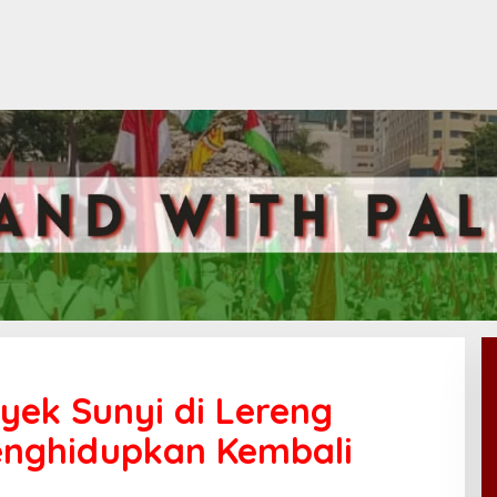
oyek Sunyi di Lereng
enghidupkan Kembali