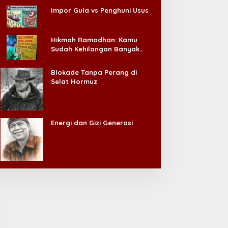
Impor Gula vs Penghuni Usus
Hikmah Ramadhan: Kamu
Sudah Kehilangan Banyak
Hal, Jangan Sampai
Kehilangan Diri Sendiri!
Blokade Tanpa Perang di
Selat Hormuz
Energi dan Gizi Generasi