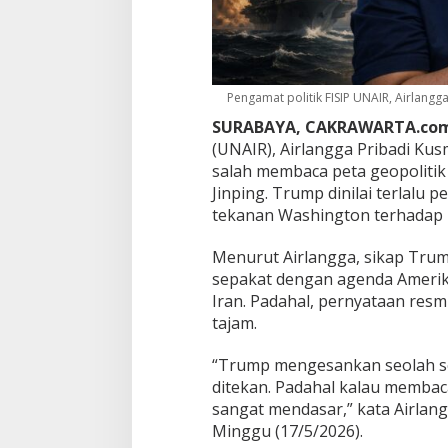
n
,
P
e
n
g
Pengamat politik FISIP UNAIR, Airlangga
a
SURABAYA, CAKRAWARTA.co
m
(UNAIR),
Airlangga Pribadi Ku
a
salah membaca peta geopoliti
t
U
Jinping
. Trump dinilai terlalu
N
tekanan Washington terhadap 
A
I
Menurut Airlangga, sikap Tru
R
sepakat dengan agenda Amerik
:
A
Iran. Padahal, pernyataan res
S
tajam.
T
e
“Trump mengesankan seolah se
r
ditekan. Padahal kalau membaca
j
e
sangat mendasar,” kata Airlangg
b
Minggu (17/5/2026).
a