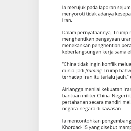
k
Ia merujuk pada laporan sejuml
K
menyoroti tidak adanya kesepa
e
p
Iran.
e
r
Dalam pernyataannya, Trump m
c
menghentikan pengayaan uraniu
a
menekankan penghentian peran
y
a
keberlangsungan kerja sama ek
a
n
“China tidak ingin konflik mel
D
dunia. Jadi
framing
Trump bahwa 
i
terhadap Iran itu terlalu jauh,” 
r
i
B
Airlangga menilai kekuatan Ira
e
bantuan militer China. Negeri
r
pertahanan secara mandiri mela
l
negara-negara di kawasan.
e
b
i
Ia mencontohkan pengembangan
h
Khordad-15 yang disebut mamp
a