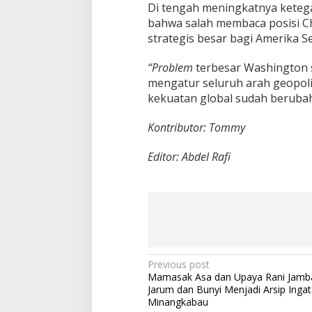
Di tengah meningkatnya ketega
bahwa salah membaca posisi Ch
strategis besar bagi Amerika Se
“Problem
terbesar Washington s
mengatur seluruh arah geopolit
kekuatan global sudah berubah,
Kontributor: Tommy
Editor: Abdel Rafi
P
Previous post
Mamasak Asa dan Upaya Rani Jamb
o
Jarum dan Bunyi Menjadi Arsip Inga
s
Minangkabau