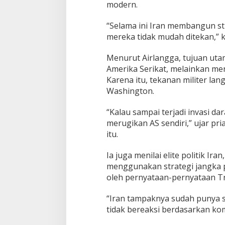
modern.
n
!
“Selama ini Iran membangun st
mereka tidak mudah ditekan,” k
Menurut Airlangga, tujuan uta
Amerika Serikat, melainkan me
Karena itu, tekanan militer lan
Washington.
“Kalau sampai terjadi invasi dar
merugikan AS sendiri,” ujar pri
itu.
Ia juga menilai elite politik Ira
menggunakan strategi jangka 
oleh pernyataan-pernyataan T
“Iran tampaknya sudah punya 
tidak bereaksi berdasarkan ko