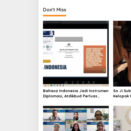
t
Don't Miss
n
a
v
i
g
a
t
i
o
n
Bahasa Indonesia Jadi Instrumen
So Ji Su
Diplomasi, Atdikbud Perluas
Kelopak 
Jejak Budaya di Australia hingga
Aktor, Ki
Rusia