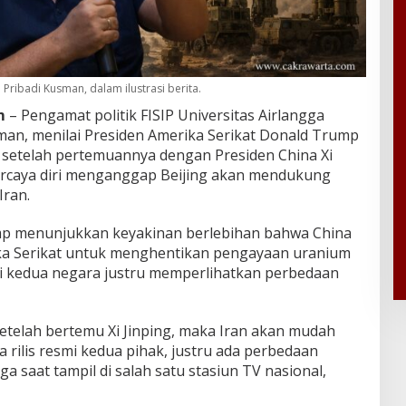
 Pribadi Kusman, dalam ilustrasi berita.
m
– Pengamat politik FISIP Universitas Airlangga
sman
, menilai Presiden Amerika Serikat
Donald Trump
k setelah pertemuannya dengan Presiden China
Xi
 percaya diri menganggap Beijing akan mendukung
Iran.
mp menunjukkan keyakinan berlebihan bahwa China
a Serikat untuk menghentikan pengayaan uranium
mi kedua negara justru memperlihatkan perbedaan
telah bertemu Xi Jinping, maka Iran akan mudah
 rilis resmi kedua pihak, justru ada perbedaan
a saat tampil di salah satu stasiun TV nasional,