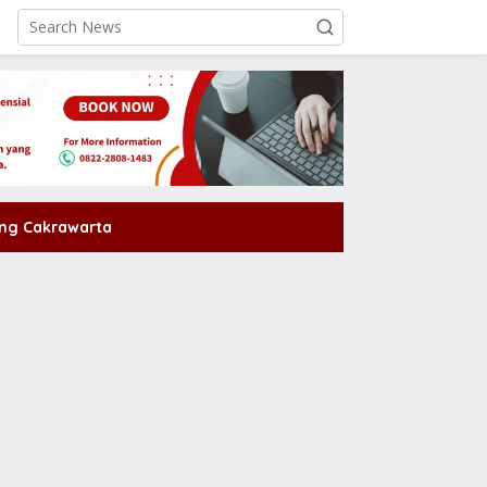
ng Cakrawarta