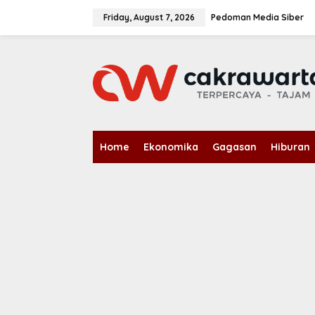
S
k
Friday, August 7, 2026
Pedoman Media Siber
i
p
t
o
c
o
n
t
e
n
Home
Ekonomika
Gagasan
Hiburan
t