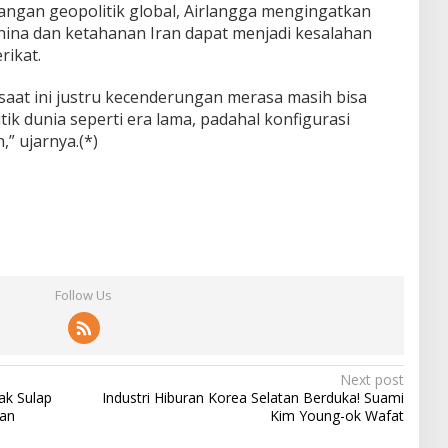
ngan geopolitik global, Airlangga mengingatkan
ina dan ketahanan Iran dapat menjadi kesalahan
rikat.
aat ini justru kecenderungan merasa masih bisa
ik dunia seperti era lama, padahal konfigurasi
” ujarnya.(*)
Follow Us
Next post
ak Sulap
Industri Hiburan Korea Selatan Berduka! Suami
tan
Kim Young-ok Wafat