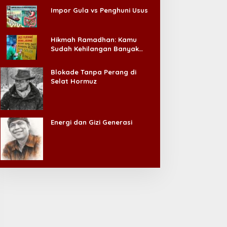
Impor Gula vs Penghuni Usus
Hikmah Ramadhan: Kamu
Sudah Kehilangan Banyak
Hal, Jangan Sampai
Kehilangan Diri Sendiri!
Blokade Tanpa Perang di
Selat Hormuz
Energi dan Gizi Generasi