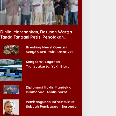
Dinilai Meresahkan, Ratusan Warga
Tanda Tangani Petisi Penolakan
Tempat Hiburan Malam di CitraLand
Breaking News! Operasi
Senyap KPK-Polri Sasar 271
Pabrik di Madura dan Akan
Ada ‘Badai Pemeriksaan’
Sengkarut Layanan
TransJakarta, YLKI: Biar
Cepat, Adakan Forum Dialog
Konsumen!
Diplomasi Nuklir Mandek di
Islamabad, Analis Soroti
Standar Ganda Washington
Pembangunan Infrastruktur:
Sebuah Pembacaan Berbeda