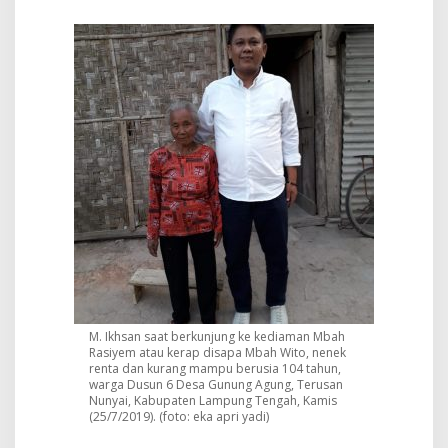
:
K
i
s
a
h
M
b
a
h
W
i
t
o
A
d
a
l
a
M. Ikhsan saat berkunjung ke kediaman Mbah
h
Rasiyem atau kerap disapa Mbah Wito, nenek
B
renta dan kurang mampu berusia 104 tahun,
u
warga Dusun 6 Desa Gunung Agung, Terusan
k
Nunyai, Kabupaten Lampung Tengah, Kamis
t
(25/7/2019). (foto: eka apri yadi)
i