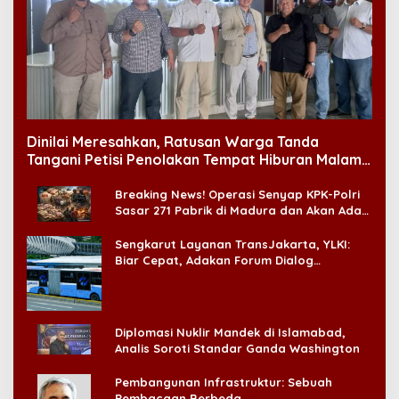
Dinilai Meresahkan, Ratusan Warga Tanda
Tangani Petisi Penolakan Tempat Hiburan Malam
di CitraLand
Breaking News! Operasi Senyap KPK-Polri
Sasar 271 Pabrik di Madura dan Akan Ada
‘Badai Pemeriksaan’
Sengkarut Layanan TransJakarta, YLKI:
Biar Cepat, Adakan Forum Dialog
Konsumen!
Diplomasi Nuklir Mandek di Islamabad,
Analis Soroti Standar Ganda Washington
Pembangunan Infrastruktur: Sebuah
Pembacaan Berbeda