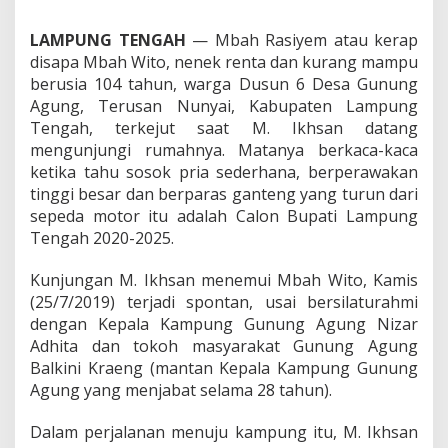
P
e
LAMPUNG TENGAH
— Mbah Rasiyem atau kerap
r
l
disapa Mbah Wito, nenek renta dan kurang mampu
u
berusia 104 tahun, warga Dusun 6 Desa Gunung
n
Agung, Terusan Nunyai, Kabupaten Lampung
y
Tengah, terkejut saat M. Ikhsan datang
a
K
mengunjungi rumahnya. Matanya berkaca-kaca
i
ketika tahu sosok pria sederhana, berperawakan
t
tinggi besar dan berparas ganteng yang turun dari
a
sepeda motor itu adalah Calon Bupati Lampung
P
Tengah 2020-2025.
e
d
u
Kunjungan M. Ikhsan menemui Mbah Wito, Kamis
l
(25/7/2019) terjadi spontan, usai bersilaturahmi
i
dengan Kepala Kampung Gunung Agung Nizar
S
Adhita dan tokoh masyarakat Gunung Agung
e
s
Balkini Kraeng (mantan Kepala Kampung Gunung
a
Agung yang menjabat selama 28 tahun).
m
a
Dalam perjalanan menuju kampung itu, M. Ikhsan