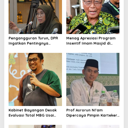
g
a
t
i
o
Pengangguran Turun, DPR
Menag Apresiasi Program
Ingatkan Pentingnya
Insentif Imam Masjid di
n
Menciptakan Pekerjaan
Jatim, DMI Dorong Jadi
yang Layak
Model Nasional
Kabinet Bayangan Desak
Prof Asrorun Ni’am
Evaluasi Total MBG Usai
Dipercaya Pimpin Karteker
Rentetan Keracunan
PWNU Jambi, Dinilai Simbol
Massal
Regenerasi Kepemimpinan