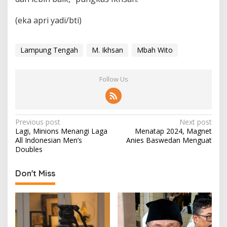
(eka apri yadi/bti)
Lampung Tengah
M. Ikhsan
Mbah Wito
Follow Us
P
Previous post
Next post
Lagi, Minions Menangi Laga
Menatap 2024, Magnet
o
All Indonesian Men’s
Anies Baswedan Menguat
s
Doubles
t
Don't Miss
n
a
v
i