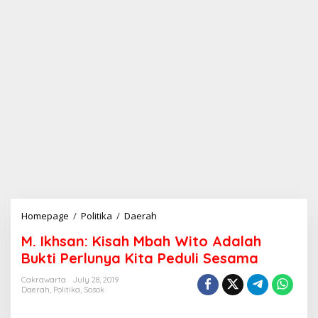
Homepage
/
Politika
/
Daerah
M
.
M. Ikhsan: Kisah Mbah Wito Adalah
I
k
Bukti Perlunya Kita Peduli Sesama
h
s
Cakrawarta
July 28, 2019
Daerah
,
Politika
,
Sosok
a
n