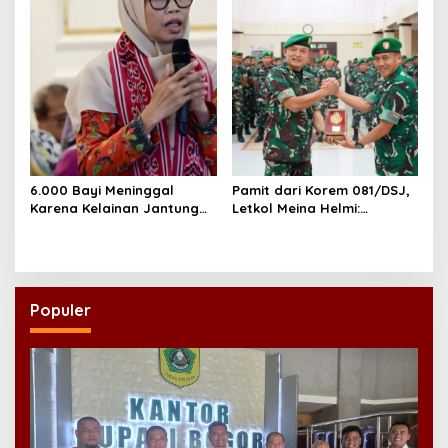
NU
6.000 Bayi Meninggal
Pamit dari Korem 081/DSJ,
Karena Kelainan Jantung
Letkol Meina Helmi:
Bawaan, DPR Desak
Dukungan Anggota Jadi
Pemerataan Operasi
Kunci Keberhasilan Tugas
Jantung Anak
Populer