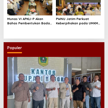
Munas VI APKLI-P Akan
PWNU Jatim Perkuat
Bahas Pembentukan Badan
Keberpihakan pada UMKM
Perekonomian UMKM RI,
Lewat Ekonomi Pancasila
Dinilai Penting Hadapi
Bonus Demografi
Populer