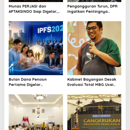
Munas PERJASI dan
Pengangguran Turun, DPR
APTAKSINDO Siap Digelar,
Ingatkan Pentingnya
Bahas Regenerasi hingga
Menciptakan Pekerjaan
Revisi AD/ART
yang Layak
Bulan Dana Pensiun
Kabinet Bayangan Desak
Pertama Digelar
Evaluasi Total MBG Usai
September, Industri
Rentetan Keracunan
Perkuat Ekosistem Pensiun
Massal
Berkelanjutan