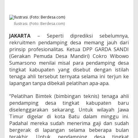
i
m
t
e
k
Ilustrasi. (Foto: Berdesa.com)
T
e
JAKARTA
– Seperti diprediksi sebelumnya,
n
rekruitmen pendamping desa memang jauh dari
a
prinsip profesionalitas. Ketua DPP GARDA SANDI
g
(Gerakan Pemuda Desa Mandiri) Cokro Wibowo
a
A
Sumarsono menilai misal para pendamping desa
h
tingkat kabupaten yang disebut dengan istilah
l
tenaga ahli tersebut ternyata selama ini terjun ke
i
lapangan tanpa dibekali pelatihan apa-apa.
P
e
n
“Pelatihan Bimtek (bimbingan teknis) tenaga ahli
d
pendamping desa tingkat kabupaten baru
a
diselenggarakan sekarang. Untuk wilayah Jawa
m
Timur digelar di kota Batu dalam minggu ini.
p
i
Padahal mereka sudah menerima gaji dan sudah
n
bergerak di lapangan selama beberapa bulan
g
terakhir. Untuk pendamping desa tingkat