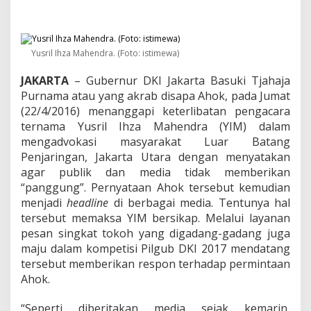
D
a
p
a
t
Yusril Ihza Mahendra. (Foto: istimewa)
"
P
JAKARTA
– Gubernur DKI Jakarta Basuki Tjahaja
a
Purnama atau yang akrab disapa Ahok, pada Jumat
n
(22/4/2016) menanggapi keterlibatan pengacara
g
ternama Yusril Ihza Mahendra (YIM) dalam
g
u
mengadvokasi masyarakat Luar Batang
n
Penjaringan, Jakarta Utara dengan menyatakan
g
agar publik dan media tidak memberikan
"
“panggung”. Pernyataan Ahok tersebut kemudian
O
l
menjadi
headline
di berbagai media. Tentunya hal
e
tersebut memaksa YIM bersikap. Melalui layanan
h
pesan singkat tokoh yang digadang-gadang juga
A
maju dalam kompetisi Pilgub DKI 2017 mendatang
h
tersebut memberikan respon terhadap permintaan
o
k
Ahok.
,
Y
“Seperti diberitakan media sejak kemarin,