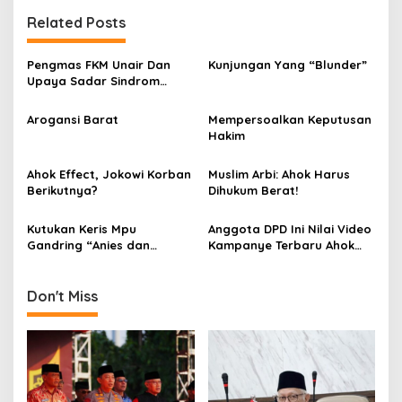
n
Related Posts
a
v
Pengmas FKM Unair Dan
Kunjungan Yang “Blunder”
Upaya Sadar Sindrom
i
Metabolik
g
Arogansi Barat
Mempersoalkan Keputusan
Hakim
a
t
Ahok Effect, Jokowi Korban
Muslim Arbi: Ahok Harus
i
Berikutnya?
Dihukum Berat!
o
Kutukan Keris Mpu
Anggota DPD Ini Nilai Video
n
Gandring “Anies dan
Kampanye Terbaru Ahok
Jokowi”
Sebagai Fitnah
Don't Miss