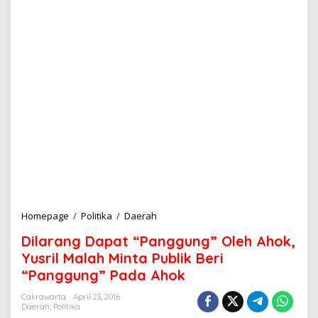
Homepage
/
Politika
/
Daerah
D
i
Dilarang Dapat “Panggung” Oleh Ahok,
l
a
Yusril Malah Minta Publik Beri
r
“Panggung” Pada Ahok
a
n
Cakrawarta
April 23, 2016
g
Daerah
,
Politika