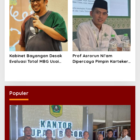
Kabinet Bayangan Desak
Prof Asrorun Ni’am
Evaluasi Total MBG Usai
Dipercaya Pimpin Karteker
Rentetan Keracunan
PWNU Jambi, Dinilai Simbol
Massal
Regenerasi Kepemimpinan
NU
Populer