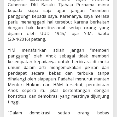
u
Gubernur DKI Basuki Tjahaja Purnama minta
s
kepada siapa saja agar jangan “memberi
r
i
panggung” kepada saya. Karenanya, saya merasa
l
perlu menanggapi hal tersebut karena berkaitan
M
dengan hak konstitusional setiap orang yang
a
dijamin oleh UUD 1945,” ujar YIM, Sabtu
l
a
(23/4/2016) petang.
h
M
YIM menafsirkan istilah jangan “memberi
i
panggung” oleh Ahok sebagai tidak memberi
n
kesempatan kepadanya untuk berbicara di muka
t
a
umum dalam arti mengemukakan pikiran dan
P
pendapat secara bebas dan terbuka tanpa
u
dihalangi oleh siapapun. Padahal menurut mantan
b
Menteri Hukum dan HAM tersebut, permintaan
l
Ahok seperti itu jelas bertentangan dengan
i
k
konstitusi dan demokrasi yang mestinya dijunjung
B
tinggi.
e
r
“Dalam demokrasi setiap orang bebas
i