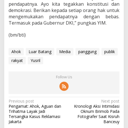
pendapatnya. Ayo kita tegakkan konstitusi dan
demokrasi. Berikan kepada setiap orang hak untuk
mengemukakan pendapatnya dengan bebas.
Termasuk pada Gubernur DKI,” pungkas YIM.
(bm/bti)
Ahok
Luar Batang
Media
panggung
publik
rakyat
Yusril
Follow Us
P
Previous post
Next post
Pengamat: Ahok, Aguan dan
Kronologi Aksi Intimidasi
o
Trihatma Layak Jadi
Oknum Brimob Pada
s
Tersangka Kasus Reklamasi
Fotografer Saat Kisruh
Jakarta
Banceuy
t