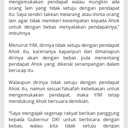
mengemukakan pendapat walau mungkin ada
"
P
orang lain yang tidak setuju dengan pendapat
a
itu. Saya sendiri takkan melarang atau minta orang
n
lain agar tidak memberi kesempatan kepada Ahok
g
untuk dengan bebas menyatakan pendapatnya,”
g
u
imbuhnya.
n
g
Menurut YIM, dirinya tidak setuju dengan pendapat
"
Ahok itu, karenanya kapanpun dan dimanapun
P
dirinya akan dengan bebas pula menentang
a
d
pendapat Ahok yang dikenal serampangan dalam
a
berucap itu.
A
h
Walaupun dirinya tidak setuju dengan pendapat
o
Ahok itu, namun sesuai falsafah kebebasan untuk
k
mengemukakan pendapat, maka YIM tetap
mendukung Ahok bersuara demikian.
“Saya mengajak segenap rakyat berikan panggung
kepada Gubernur DKI untuk berbicara dengan
bebas, walau kita tidak setuju dengan