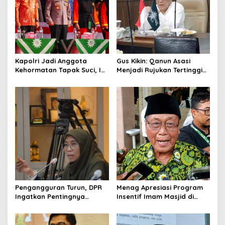
Kapolri Jadi Anggota
Gus Kikin: Qanun Asasi
Kehormatan Tapak Suci, Ini
Menjadi Rujukan Tertinggi
Pesannya untuk Kader
NU, Melampaui AD/ART
Pengangguran Turun, DPR
Menag Apresiasi Program
Ingatkan Pentingnya
Insentif Imam Masjid di
Menciptakan Pekerjaan
Jatim, DMI Dorong Jadi
yang Layak
Model Nasional