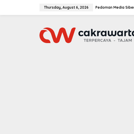
S
k
Thursday, August 6, 2026
Pedoman Media Sibe
i
p
t
o
c
o
n
t
e
n
t