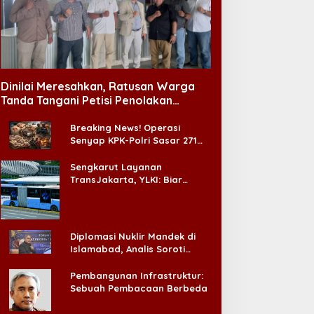
abinet Bayangan Desak
Pengangguran Turun, DPR
valuasi Total MBG Usai
Ingatkan Pentingnya
entetan Keracunan
Menciptakan Pekerjaan
Dinilai Meresahkan, Ratusan Warga
assal
yang Layak
Tanda Tangani Petisi Penolakan
Tempat Hiburan Malam di CitraLand
Breaking News! Operasi
Senyap KPK-Polri Sasar 271
Pabrik di Madura dan Akan
Ada ‘Badai Pemeriksaan’
Sengkarut Layanan
TransJakarta, YLKI: Biar
Cepat, Adakan Forum Dialog
Konsumen!
Diplomasi Nuklir Mandek di
Islamabad, Analis Soroti
Standar Ganda Washington
Pembangunan Infrastruktur:
Sebuah Pembacaan Berbeda