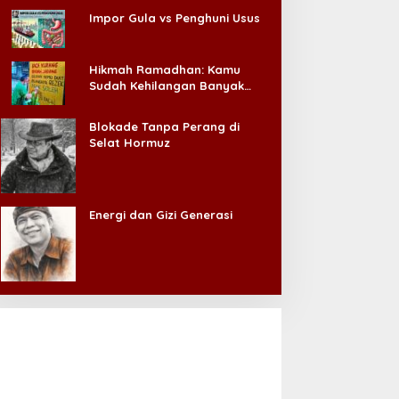
Impor Gula vs Penghuni Usus
Hikmah Ramadhan: Kamu
Sudah Kehilangan Banyak
Hal, Jangan Sampai
Kehilangan Diri Sendiri!
Blokade Tanpa Perang di
Selat Hormuz
Energi dan Gizi Generasi