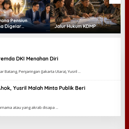
Dana Pensiun
K
a Digelar
Jalur Hukum KDMP
E
ber, Industri
R
t Ekosistem Pensiun
M
anjutan
 Pemda DKI Menahan Diri
Batang, Penjaringan (Jakarta Utara), Yusril
ok, Yusril Malah Minta Publik Beri
Purnama atau yang akrab disapa