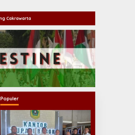
ng Cakrawarta
Populer