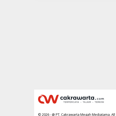
W
A
R
T
A
© 2026 - @ PT. Cakrawarta Megah Mediatama. All 