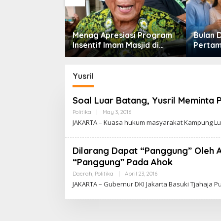
n Turun, DPR
Menag Apresiasi Program
Bulan 
ntingnya
Insentif Imam Masjid di
Pertam
 Pekerjaan
Jatim, DMI Dorong Jadi
Septem
Model Nasional
Perkua
Berkel
Yusril
Soal Luar Batang, Yusril Meminta
Politika
|
May 3, 2016
B
Y
JAKARTA – Kuasa hukum masyarakat Kampung Luar 
C
A
K
R
Dilarang Dapat “Panggung” Oleh Ah
A
“Panggung” Pada Ahok
W
A
Daerah
,
Politika
|
April 23, 2016
B
R
Y
T
JAKARTA – Gubernur DKI Jakarta Basuki Tjahaja 
C
A
A
K
R
A