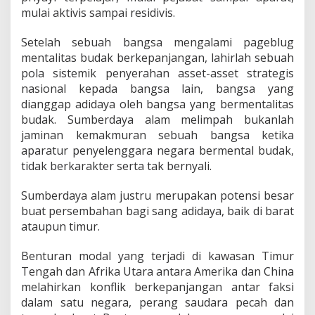
g
mulai aktivis sampai residivis.
a
i
P
Setelah sebuah bangsa mengalami pageblug
e
mentalitas budak berkepanjangan, lahirlah sebuah
n
pola sistemik penyerahan asset-asset strategis
d
nasional kepada bangsa lain, bangsa yang
o
dianggap adidaya oleh bangsa yang bermentalitas
r
o
budak. Sumberdaya alam melimpah bukanlah
n
jaminan kemakmuran sebuah bangsa ketika
g
aparatur penyelenggara negara bermental budak,
K
tidak berkarakter serta tak bernyali.
e
b
a
Sumberdaya alam justru merupakan potensi besar
n
buat persembahan bagi sang adidaya, baik di barat
g
ataupun timur.
k
i
Benturan modal yang terjadi di kawasan Timur
t
a
Tengah dan Afrika Utara antara Amerika dan China
n
melahirkan konflik berkepanjangan antar faksi
N
dalam satu negara, perang saudara pecah dan
a