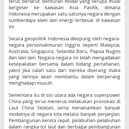
terus berlarut. Benturan modal yang serupa mulai
s
i
bergeser ke kawasan Asia Pasifik, dimana
o
Indonesia merupakan satu-satunya negara dengan
n
sumberdaya alam dan energi terbesar di kawasan
a
ini.
l
Secara geopolitik Indonesia dikepung oleh negara-
negara persemakmuran Inggris seperti Malaysia,
Australia, Singapura, Selandia Baru, Papua Nugini
dan lain-lain. Negara-negara ini telah mengadakan
kesepakatan bersama dalam bidang pertahanan,
yakni jika salah satu dari mereka diserang maka
yang lainnya akan membantu dalam berperang
menghadapi musuh.
Sementara itu di sisi utara ada negara superpower
China yang terus-menerus melakukan provokasi di
Laut China Selatan, serta menanamkan banyak
modalnya di negara kita melalui banyak perjanjian.
Pembangunan kereta cepat, pelabuhan-pelabuhan
dalam rangka tol laut dan berbagai pembangunan