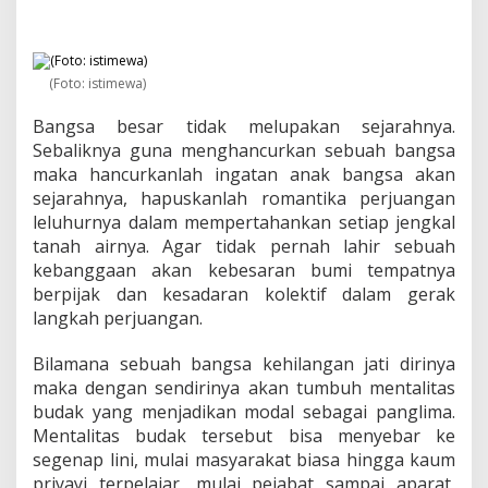
s
a
s
i
S
(Foto: istimewa)
p
i
Bangsa besar tidak melupakan sejarahnya.
r
Sebaliknya guna menghancurkan sebuah bangsa
i
maka hancurkanlah ingatan anak bangsa akan
t
sejarahnya, hapuskanlah romantika perjuangan
R
a
leluhurnya dalam mempertahankan setiap jengkal
d
tanah airnya. Agar tidak pernah lahir sebuah
e
kebanggaan akan kebesaran bumi tempatnya
n
berpijak dan kesadaran kolektif dalam gerak
W
i
langkah perjuangan.
j
a
Bilamana sebuah bangsa kehilangan jati dirinya
y
maka dengan sendirinya akan tumbuh mentalitas
a
budak yang menjadikan modal sebagai panglima.
S
e
Mentalitas budak tersebut bisa menyebar ke
b
segenap lini, mulai masyarakat biasa hingga kaum
a
priyayi terpelajar, mulai pejabat sampai aparat,