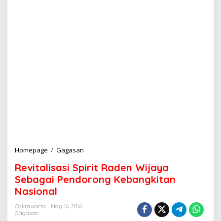
Homepage
/
Gagasan
R
e
Revitalisasi Spirit Raden Wijaya
v
i
Sebagai Pendorong Kebangkitan
t
Nasional
a
l
Cakrawarta
May 16, 2016
i
Gagasan