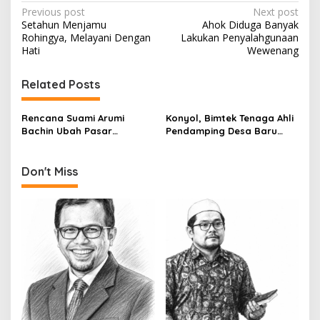
P
Previous post
Next post
Setahun Menjamu
Ahok Diduga Banyak
o
Rohingya, Melayani Dengan
Lakukan Penyalahgunaan
s
Hati
Wewenang
t
Related Posts
n
a
Rencana Suami Arumi
Konyol, Bimtek Tenaga Ahli
v
Bachin Ubah Pasar
Pendamping Desa Baru
Tradisional Jadi
Digelar Sekarang
i
Supermarket Ditolak
g
Don't Miss
a
t
i
o
n