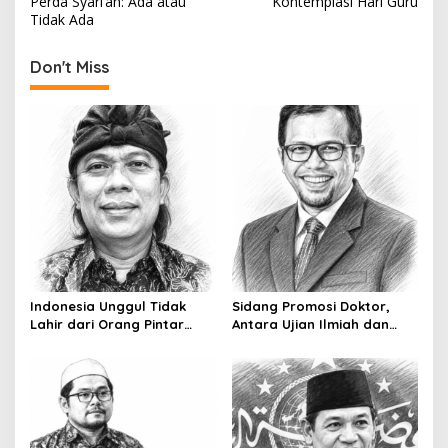
Perda Syari’ah: Ada atau
Kontemplasi Hari Guru
o
Tidak Ada
s
t
Don't Miss
n
a
v
i
g
a
t
i
Indonesia Unggul Tidak
Sidang Promosi Doktor,
o
Lahir dari Orang Pintar
Antara Ujian Ilmiah dan
Saja
Pesta Prestise
n