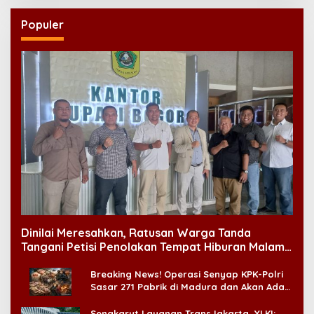
Populer
Dinilai Meresahkan, Ratusan Warga Tanda
Tangani Petisi Penolakan Tempat Hiburan Malam
di CitraLand
Breaking News! Operasi Senyap KPK-Polri
Sasar 271 Pabrik di Madura dan Akan Ada
‘Badai Pemeriksaan’
Sengkarut Layanan TransJakarta, YLKI: