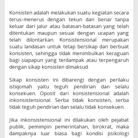
i
o
Konsisten adalah melakukan suatu kegiatan secara
n
a
terus-menerus dengan tekun dan benar tanpa
l
keluar dari jalur atau batasan-batasan yang telah
P
ditentukan maupun sesuai dengan ucapan yang
e
telah dilontarkan. Konsistensional merupakan
m
e
suatu landasan untuk tetap bersikap dan berbuat
r
konsisten, sehingga tidak menimbulkan keraguan
i
bagi siapapun yang terdampak atau terpengaruh
n
dengan sikap konsisten dimaksud.
t
a
h
Sikap konsisten ini dibarengi dengan perilaku
d
istiqomah yaitu teguh pendirian dan selalu
a
konsekuen. Oposit dari konsistensional adalah
n
inkonsistensional. Serba tidak konsisten, serba
D
tidak teguh pendirian dan selalu tidak konsekuen.
P
R
Jika inkonsistensional ini dilakukan oleh pejabat
publik, pemimpin pemerintahan, birokrat, maka
dampaknya luar biasa bagi kondisi psikologi