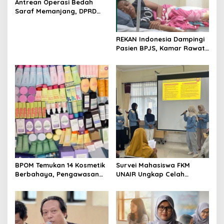
Antrean Operasi Bedah
Saraf Memanjang, DPRD
Jatim Minta Layanan RSUD
Dr. Soetomo Dievaluasi
REKAN Indonesia Dampingi
Pasien BPJS, Kamar Rawat
Inap Akhirnya Tersedia
BPOM Temukan 14 Kosmetik
Survei Mahasiswa FKM
Berbahaya, Pengawasan
UNAIR Ungkap Celah
Penjualan Daring Didesak
Pencegahan DBD di
Diperketat
Permukiman Surabaya