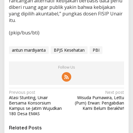
rancangan alternatif kebijakan berbasis data perlu
diberi ruang agar publik yakin bahwa kebijakan
yang dipilih akuntabel,” pungkas dosen FISIP Unair
itu.
(pkip/bus/bti)
antun mardiyanta
BPJS Kesehatan
PBI
Follow Us
P
Previous post
Next post
Atasi Stunting, Unair
Wisuda Purnawira, Lettu
o
Bersama Konsorsium
(Purn) Erwan: Pengabdian
s
Kampus se-Jatim Wujudkan
Kami Belum Berakhir!
180 Desa EMAS
t
n
Related Posts