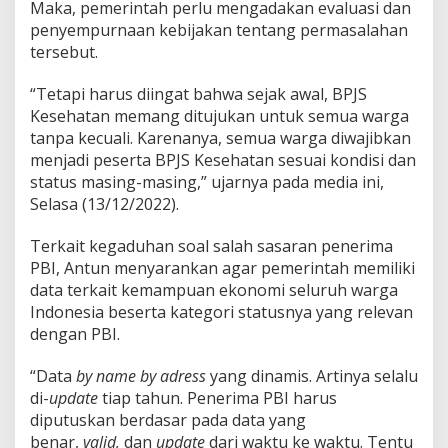
d
Maka, pemerintah perlu mengadakan evaluasi dan
a
penyempurnaan kebijakan tentang permasalahan
n
tersebut.
U
p
“Tetapi harus diingat bahwa sejak awal, BPJS
d
a
Kesehatan memang ditujukan untuk semua warga
t
tanpa kecuali. Karenanya, semua warga diwajibkan
e
menjadi peserta BPJS Kesehatan sesuai kondisi dan
!
status masing-masing,” ujarnya pada media ini,
Selasa (13/12/2022).
Terkait kegaduhan soal salah sasaran penerima
PBI, Antun menyarankan agar pemerintah memiliki
data terkait kemampuan ekonomi seluruh warga
Indonesia beserta kategori statusnya yang relevan
dengan PBI.
“Data
by name by adress
yang dinamis. Artinya selalu
di-
update
tiap tahun. Penerima PBI harus
diputuskan berdasar pada data yang
benar,
valid,
dan
update
dari waktu ke waktu. Tentu