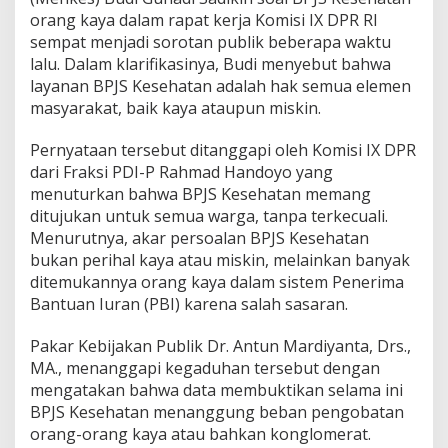
t
orang kaya dalam rapat kerja Komisi IX DPR RI
a
h
sempat menjadi sorotan publik beberapa waktu
H
lalu. Dalam klarifikasinya, Budi menyebut bahwa
a
layanan BPJS Kesehatan adalah hak semua elemen
r
masyarakat, baik kaya ataupun miskin.
u
s
P
Pernyataan tersebut ditanggapi oleh Komisi IX DPR
a
dari Fraksi PDI-P Rahmad Handoyo yang
s
menuturkan bahwa BPJS Kesehatan memang
t
ditujukan untuk semua warga, tanpa terkecuali.
i
Menurutnya, akar persoalan BPJS Kesehatan
k
a
bukan perihal kaya atau miskin, melainkan banyak
n
ditemukannya orang kaya dalam sistem Penerima
D
Bantuan Iuran (PBI) karena salah sasaran.
a
t
Pakar Kebijakan Publik Dr. Antun Mardiyanta, Drs.,
a
V
MA., menanggapi kegaduhan tersebut dengan
a
mengatakan bahwa data membuktikan selama ini
l
BPJS Kesehatan menanggung beban pengobatan
i
orang-orang kaya atau bahkan konglomerat.
d