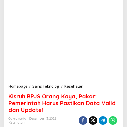
Homepage
/
Sains Teknologi
/
Kesehatan
K
i
Kisruh BPJS Orang Kaya, Pakar:
s
r
Pemerintah Harus Pastikan Data Valid
u
dan Update!
h
B
Cakrawarta
December 13, 2022
P
Kesehatan