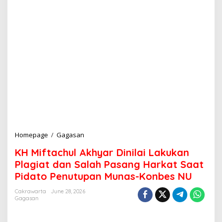
Homepage
/
Gagasan
K
H
KH Miftachul Akhyar Dinilai Lakukan
M
i
Plagiat dan Salah Pasang Harkat Saat
f
Pidato Penutupan Munas-Konbes NU
t
a
Cakrawarta
June 28, 2026
c
Gagasan
h
u