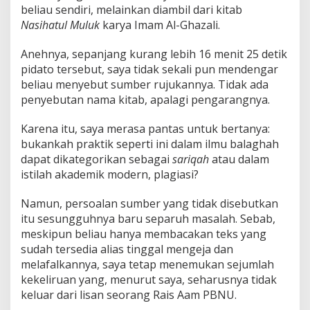
a
beliau sendiri, melainkan diambil dari kitab
t
Nasihatul Muluk
karya Imam Al-Ghazali.
P
i
Anehnya, sepanjang kurang lebih 16 menit 25 detik
d
pidato tersebut, saya tidak sekali pun mendengar
a
t
beliau menyebut sumber rujukannya. Tidak ada
o
penyebutan nama kitab, apalagi pengarangnya.
P
e
Karena itu, saya merasa pantas untuk bertanya:
n
bukankah praktik seperti ini dalam ilmu balaghah
u
t
dapat dikategorikan sebagai
sariqah
atau dalam
u
istilah akademik modern, plagiasi?
p
a
Namun, persoalan sumber yang tidak disebutkan
n
itu sesungguhnya baru separuh masalah. Sebab,
M
u
meskipun beliau hanya membacakan teks yang
n
sudah tersedia alias tinggal mengeja dan
a
melafalkannya, saya tetap menemukan sejumlah
s
kekeliruan yang, menurut saya, seharusnya tidak
-
K
keluar dari lisan seorang Rais Aam PBNU.
o