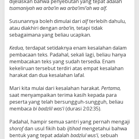
dijelaskan bahwa penyebutan yang tepat adalah
tsamaniyah wa arba‘in wa arba‘imi’ah wa alf.
Susunannya boleh dimulai dari
alf
terlebih dahulu,
atau diakhiri dengan
arba‘in,
tetapi tidak
sebagaimana yang beliau ucapkan.
Kedua,
terdapat setidaknya enam kesalahan dalam
pembacaan teks. Padahal, sekali lagi, beliau hanya
membacakan teks yang sudah tersedia. Enam
kekeliruan tersebut terdiri atas empat kesalahan
harakat dan dua kesalahan lafal.
Mari kita mulai dari kesalahan harakat.
Pertama,
saat menyampaikan terima kasih kepada para
peserta yang telah bersungguh-sungguh, beliau
membaca
bi badzlil was‘i
(durasi 2:02:35).
Padahal, hampir semua santri yang pernah mengaji
shorof
dan usul fikih bab
ijtihad
mengetahui bahwa
bentuk yang tepat adalah
badzlul wus‘i,
sebuah