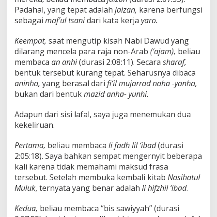
Padahal, yang tepat adalah
jaizan,
karena berfungsi
sebagai
maf‘ul tsani
dari kata kerja
yaro.
Keempat,
saat mengutip kisah Nabi Dawud yang
dilarang mencela para raja non-Arab
(‘ajam),
beliau
membaca
an anhi
(durasi 2:08:11). Secara
sharaf,
bentuk tersebut kurang tepat. Seharusnya dibaca
aninha,
yang berasal dari
fi‘il mujarrad naha -yanha,
bukan dari bentuk
mazid anha- yunhi.
Adapun dari sisi lafal, saya juga menemukan dua
kekeliruan.
Pertama,
beliau membaca
li fadh lil ‘ibad
(durasi
2:05:18). Saya bahkan sempat mengernyit beberapa
kali karena tidak memahami maksud frasa
tersebut. Setelah membuka kembali kitab
Nasihatul
Muluk
, ternyata yang benar adalah
li hifzhil ‘ibad
.
Kedua,
beliau membaca “bis sawiyyah” (durasi