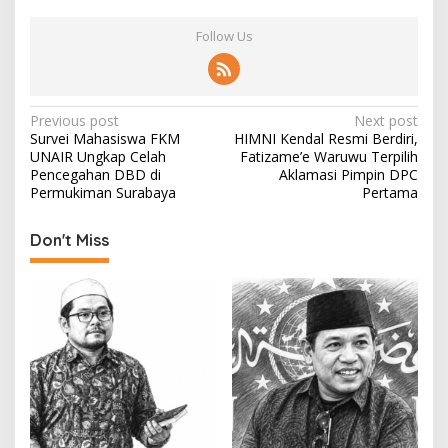
Follow Us
P
Previous post
Next post
Survei Mahasiswa FKM
HIMNI Kendal Resmi Berdiri,
o
UNAIR Ungkap Celah
Fatizame’e Waruwu Terpilih
s
Pencegahan DBD di
Aklamasi Pimpin DPC
Permukiman Surabaya
Pertama
t
n
Don't Miss
a
v
i
g
a
t
i