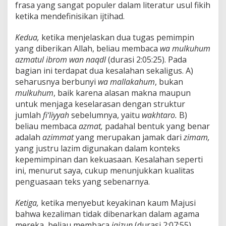
frasa yang sangat populer dalam literatur usul fikih
ketika mendefinisikan ijtihad.
Kedua,
ketika menjelaskan dua tugas pemimpin
yang diberikan Allah, beliau membaca
wa mulkuhum
azmatul ibrom wan naqdl
(durasi 2:05:25). Pada
bagian ini terdapat dua kesalahan sekaligus. A)
seharusnya berbunyi
wa mallakahum
, bukan
mulkuhum
, baik karena alasan makna maupun
untuk menjaga keselarasan dengan struktur
jumlah
fi‘liyyah
sebelumnya, yaitu
wakhtaro.
B)
beliau membaca
azmat,
padahal bentuk yang benar
adalah
azimmat
yang merupakan jamak dari
zimam,
yang justru lazim digunakan dalam konteks
kepemimpinan dan kekuasaan. Kesalahan seperti
ini, menurut saya, cukup menunjukkan kualitas
penguasaan teks yang sebenarnya.
Ketiga,
ketika menyebut keyakinan kaum Majusi
bahwa kezaliman tidak dibenarkan dalam agama
mereka, beliau membaca
jaizun
(durasi 2:07:55).