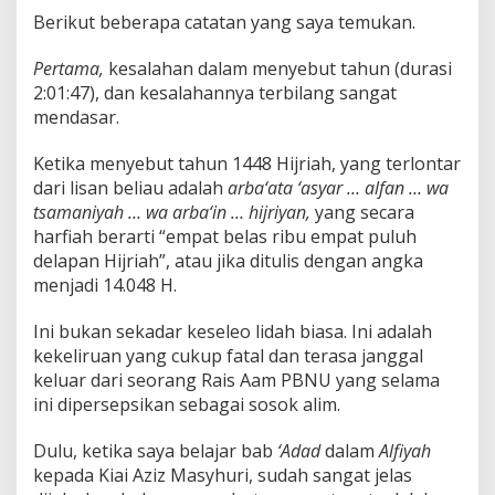
n
Berikut beberapa catatan yang saya temukan.
b
e
Pertama,
kesalahan dalam menyebut tahun (durasi
s
2:01:47), dan kesalahannya terbilang sangat
N
U
mendasar.
Ketika menyebut tahun 1448 Hijriah, yang terlontar
dari lisan beliau adalah
arba‘ata ‘asyar … alfan … wa
tsamaniyah … wa arba‘in … hijriyan,
yang secara
harfiah berarti “empat belas ribu empat puluh
delapan Hijriah”, atau jika ditulis dengan angka
menjadi 14.048 H.
Ini bukan sekadar keseleo lidah biasa. Ini adalah
kekeliruan yang cukup fatal dan terasa janggal
keluar dari seorang Rais Aam PBNU yang selama
ini dipersepsikan sebagai sosok alim.
Dulu, ketika saya belajar bab
‘Adad
dalam
Alfiyah
kepada Kiai Aziz Masyhuri, sudah sangat jelas