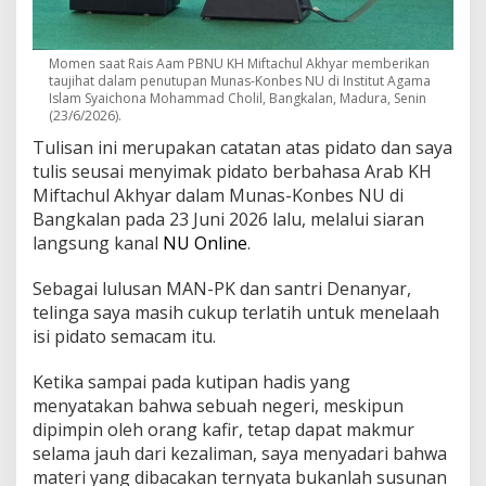
i
a
t
Momen saat Rais Aam PBNU KH Miftachul Akhyar memberikan
d
taujihat dalam penutupan Munas-Konbes NU di Institut Agama
a
Islam Syaichona Mohammad Cholil, Bangkalan, Madura, Senin
n
(23/6/2026).
S
a
Tulisan ini merupakan catatan atas pidato dan saya
l
tulis seusai menyimak pidato berbahasa Arab KH
a
Miftachul Akhyar dalam Munas-Konbes NU di
h
Bangkalan pada 23 Juni 2026 lalu, melalui siaran
P
langsung kanal
NU Online
.
a
s
a
Sebagai lulusan MAN-PK dan santri Denanyar,
n
telinga saya masih cukup terlatih untuk menelaah
g
isi pidato semacam itu.
H
a
r
Ketika sampai pada kutipan hadis yang
k
menyatakan bahwa sebuah negeri, meskipun
a
dipimpin oleh orang kafir, tetap dapat makmur
t
selama jauh dari kezaliman, saya menyadari bahwa
S
materi yang dibacakan ternyata bukanlah susunan
a