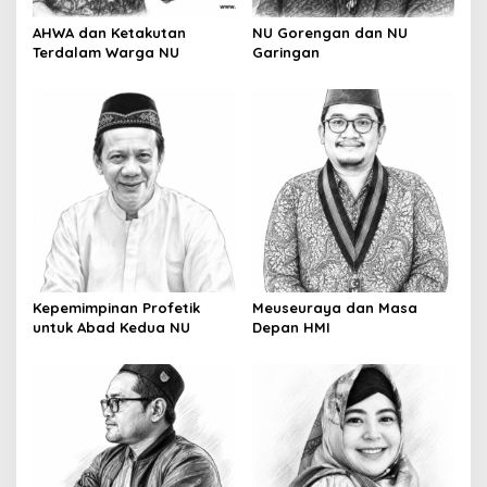
o
AHWA dan Ketakutan
NU Gorengan dan NU
n
Terdalam Warga NU
Garingan
Kepemimpinan Profetik
Meuseuraya dan Masa
untuk Abad Kedua NU
Depan HMI