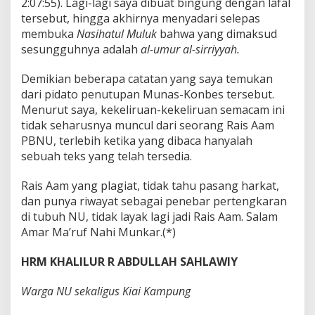
2:07:55). Lagi-lagi saya dibuat bingung dengan lafal
tersebut, hingga akhirnya menyadari selepas
membuka
Nasihatul Muluk
bahwa yang dimaksud
sesungguhnya adalah
al-umur al-sirriyyah.
Demikian beberapa catatan yang saya temukan
dari pidato penutupan Munas-Konbes tersebut.
Menurut saya, kekeliruan-kekeliruan semacam ini
tidak seharusnya muncul dari seorang Rais Aam
PBNU, terlebih ketika yang dibaca hanyalah
sebuah teks yang telah tersedia.
Rais Aam yang plagiat, tidak tahu pasang harkat,
dan punya riwayat sebagai penebar pertengkaran
di tubuh NU, tidak layak lagi jadi Rais Aam. Salam
Amar Ma’ruf Nahi Munkar.(*)
HRM KHALILUR R ABDULLAH SAHLAWIY
Warga NU sekaligus Kiai Kampung