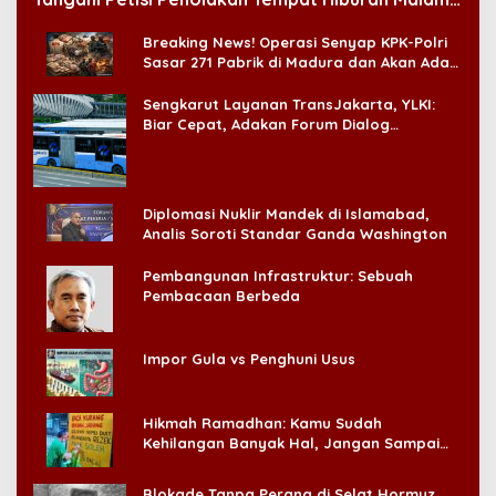
di CitraLand
Breaking News! Operasi Senyap KPK-Polri
Sasar 271 Pabrik di Madura dan Akan Ada
‘Badai Pemeriksaan’
Sengkarut Layanan TransJakarta, YLKI:
Biar Cepat, Adakan Forum Dialog
Konsumen!
Diplomasi Nuklir Mandek di Islamabad,
Analis Soroti Standar Ganda Washington
Pembangunan Infrastruktur: Sebuah
Pembacaan Berbeda
Impor Gula vs Penghuni Usus
Hikmah Ramadhan: Kamu Sudah
Kehilangan Banyak Hal, Jangan Sampai
Kehilangan Diri Sendiri!
Blokade Tanpa Perang di Selat Hormuz