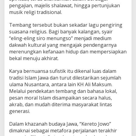
m
pengajian, majelis shalawat, hingga pertunjukan
a
t
musik religi tradisional.
i
a
Tembang tersebut bukan sekadar lagu pengiring
n
suasana religius. Bagi banyak kalangan, syair
,
“eling-eling siro menungso” menjadi medium
D
a
dakwah kultural yang mengajak pendengarnya
k
merenungkan kefanaan hidup dan mempersiapkan
w
bekal menuju akhirat.
a
h
Karya bernuansa sufistik itu dikenal luas dalam
K
u
tradisi Islam Jawa dan turut dilestarikan sejumlah
l
ulama Nusantara, antara lain KH Ali Maksum.
t
Melalui pendekatan tembang dan bahasa lokal,
u
pesan moral Islam disampaikan secara halus,
r
akrab, dan mudah diterima masyarakat lintas
a
l
generasi.
J
a
Dalam khazanah budaya Jawa, “Kereto Jowo”
w
dimaknai sebagai metafora perjalanan terakhir
a