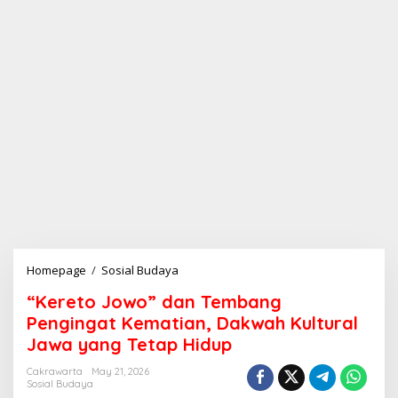
Homepage
/
Sosial Budaya
“
K
“Kereto Jowo” dan Tembang
e
r
Pengingat Kematian, Dakwah Kultural
e
Jawa yang Tetap Hidup
t
o
Cakrawarta
May 21, 2026
J
Sosial Budaya