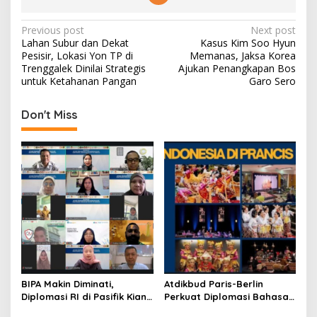
P
Previous post
Next post
Lahan Subur dan Dekat
Kasus Kim Soo Hyun
o
Pesisir, Lokasi Yon TP di
Memanas, Jaksa Korea
s
Trenggalek Dinilai Strategis
Ajukan Penangkapan Bos
untuk Ketahanan Pangan
Garo Sero
t
n
Don't Miss
a
v
i
g
a
t
i
o
BIPA Makin Diminati,
Atdikbud Paris-Berlin
n
Diplomasi RI di Pasifik Kian
Perkuat Diplomasi Bahasa
Menguat
Indonesia di Eropa