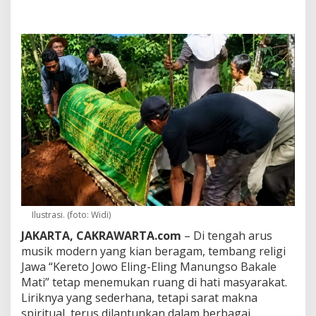
o
w
o
”
d
a
n
T
e
m
b
a
n
g
P
e
n
Ilustrasi. (foto: Widi)
g
i
JAKARTA, CAKRAWARTA.com
– Di tengah arus
n
musik modern yang kian beragam, tembang religi
g
Jawa “Kereto Jowo Eling-Eling Manungso Bakale
a
t
Mati” tetap menemukan ruang di hati masyarakat.
K
Liriknya yang sederhana, tetapi sarat makna
e
spiritual, terus dilantunkan dalam berbagai