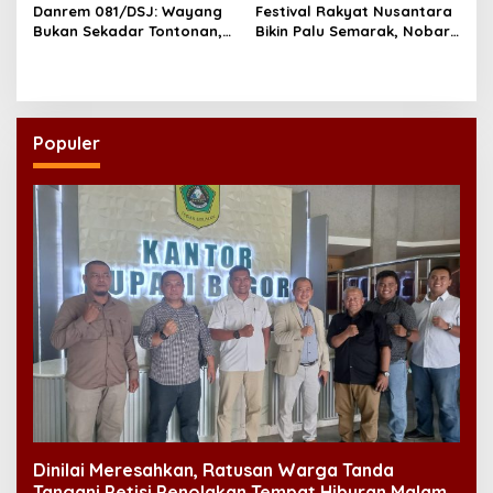
Danrem 081/DSJ: Wayang
Festival Rakyat Nusantara
Bukan Sekadar Tontonan,
Bikin Palu Semarak, Nobar
tetapi Juga Penjaga Nilai
Bola Jadi Magnet Utama
Kebangsaan
Populer
Dinilai Meresahkan, Ratusan Warga Tanda
Tangani Petisi Penolakan Tempat Hiburan Malam