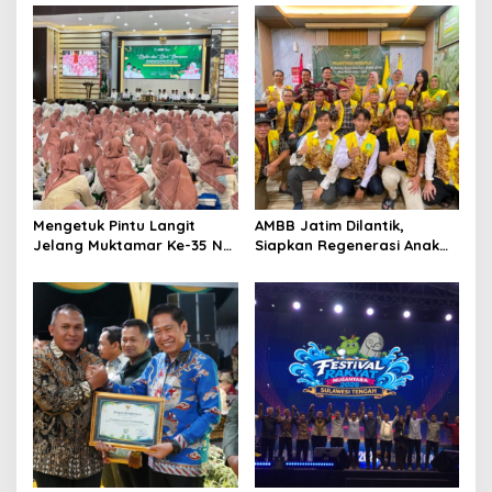
Mengetuk Pintu Langit
AMBB Jatim Dilantik,
Jelang Muktamar Ke-35 NU,
Siapkan Regenerasi Anak
800 Nahdliyin Bermunajat
Muda Banjar di Perantauan
di Surabaya