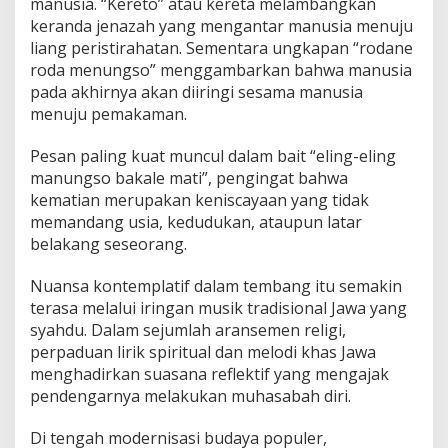
manusia. “Kereto” atau kereta melambangkan
y
a
keranda jenazah yang mengantar manusia menuju
n
liang peristirahatan. Sementara ungkapan “rodane
g
roda menungso” menggambarkan bahwa manusia
T
pada akhirnya akan diiringi sesama manusia
e
t
menuju pemakaman.
a
p
Pesan paling kuat muncul dalam bait “eling-eling
H
manungso bakale mati”, pengingat bahwa
i
kematian merupakan keniscayaan yang tidak
d
u
memandang usia, kedudukan, ataupun latar
p
belakang seseorang.
Nuansa kontemplatif dalam tembang itu semakin
terasa melalui iringan musik tradisional Jawa yang
syahdu. Dalam sejumlah aransemen religi,
perpaduan lirik spiritual dan melodi khas Jawa
menghadirkan suasana reflektif yang mengajak
pendengarnya melakukan muhasabah diri.
Di tengah modernisasi budaya populer,